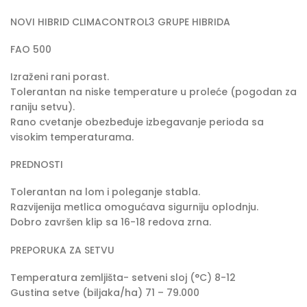
NOVI HIBRID CLIMACONTROL3 GRUPE HIBRIDA
FAO 500
Izraženi rani porast.
Tolerantan na niske temperature u proleće (pogodan za
raniju setvu).
Rano cvetanje obezbeđuje izbegavanje perioda sa
visokim temperaturama.
PREDNOSTI
Tolerantan na lom i poleganje stabla.
Razvijenija metlica omogućava sigurniju oplodnju.
Dobro završen klip sa 16-18 redova zrna.
PREPORUKA ZA SETVU
Temperatura zemljišta- setveni sloj (°C) 8-12
Gustina setve (biljaka/ha) 71 – 79.000