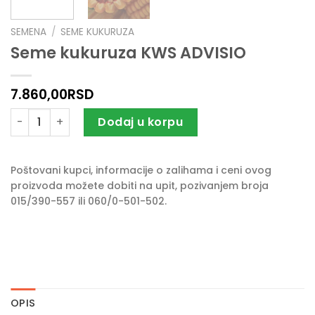
SEMENA
/
SEME KUKURUZA
Seme kukuruza KWS ADVISIO
7.860,00
RSD
Seme kukuruza KWS ADVISIO količina
Dodaj u korpu
Poštovani kupci, informacije o zalihama i ceni ovog
proizvoda možete dobiti na upit, pozivanjem broja
015/390-557 ili 060/0-501-502.
OPIS