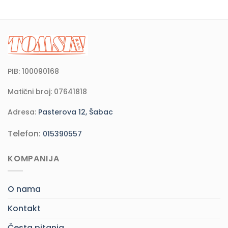
PIB: 100090168
Matični broj: 07641818
Adresa:
Pasterova 12, Šabac
Telefon:
015390557
KOMPANIJA
O nama
Kontakt
Česta pitanja