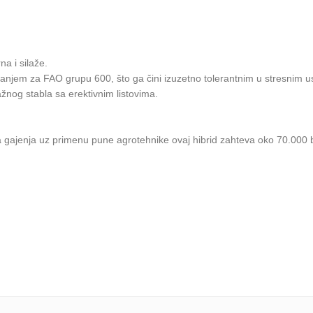
a i silaže.
anjem za FAO grupu 600, što ga čini izuzetno tolerantnim u stresnim u
žnog stabla sa erektivnim listovima.
 gajenja uz primenu pune agrotehnike ovaj hibrid zahteva oko 70.000 bi