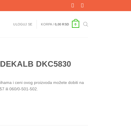
0
ULOGUJ SE
KORPA /
0,00
RSD
a DEKALB DKC5830
alihama i ceni ovog proizvoda možete dobiti na
57 ili 060/0-501-502.