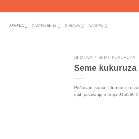
SEMENA
ZAŠTITA BILJA
ĐUBRIVA
GARDEN
SEMENA
/
SEME KUKURUZA
Seme kukuruz
Poštovani kupci, informacije o z
upit, pozivanjem broja 015/390-5