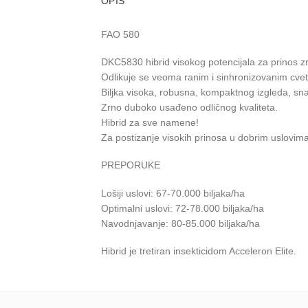
OPIS
FAO 580
DKC5830 hibrid visokog potencijala za prinos zrn
Odlikuje se veoma ranim i sinhronizovanim cvet
Biljka visoka, robusna, kompaktnog izgleda, sna
Zrno duboko usađeno odličnog kvaliteta.
Hibrid za sve namene!
Za postizanje visokih prinosa u dobrim uslovima
PREPORUKE
Lošiji uslovi: 67-70.000 biljaka/ha
Optimalni uslovi: 72-78.000 biljaka/ha
Navodnjavanje: 80-85.000 biljaka/ha
Hibrid je tretiran insekticidom Acceleron Elite.