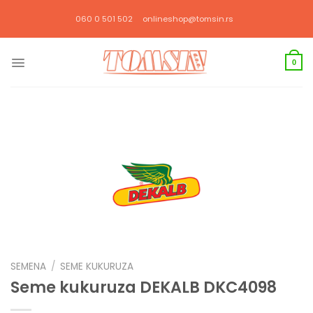
Прескочи
060 0 501 502
onlineshop@tomsin.rs
на
садржај
0
SEMENA
/
SEME KUKURUZA
Seme kukuruza DEKALB DKC4098