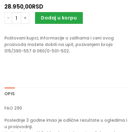
28.950,00
RSD
Seme kukuruza DEKALB DKC4098 količina
Dodaj u korpu
Poštovani kupci, informacije o zalihama i ceni ovog
proizvoda možete dobiti na upit, pozivanjem broja
015/390-557 ili 060/0-501-502.
OPIS
FAO 290
Poslednje 3 godine imao je odlične rezultate u ogledima i
u proizvodnji.