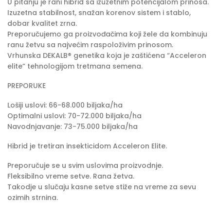
U pitanju je rani hibrid sa izuzetnim potencijalom prinosa.
Izuzetna stabilnost, snažan korenov sistem i stablo,
dobar kvalitet zrna.
Preporučujemo ga proizvođačima koji žele da kombinuju
ranu žetvu sa najvećim raspoloživim prinosom.
Vrhunska DEKALB® genetika koja je zaštićena “Acceleron
elite” tehnologijom tretmana semena.
PREPORUKE
Lošiji uslovi: 66-68.000 biljaka/ha
Optimalni uslovi: 70-72.000 biljaka/ha
Navodnjavanje: 73-75.000 biljaka/ha
Hibrid je tretiran insekticidom Acceleron Elite.
Preporučuje se u svim uslovima proizvodnje.
Fleksibilno vreme setve. Rana žetva.
Takodje u slučaju kasne setve stiže na vreme za sevu
ozimih strnina.