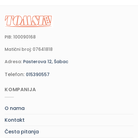
PIB: 100090168
Matični broj: 07641818
Adresa:
Pasterova 12, Šabac
Telefon:
015390557
KOMPANIJA
O nama
Kontakt
Česta pitanja