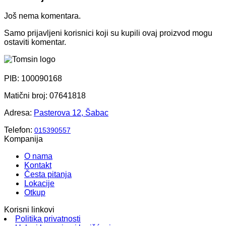
Još nema komentara.
Samo prijavljeni korisnici koji su kupili ovaj proizvod mogu
ostaviti komentar.
PIB: 100090168
Matični broj: 07641818
Adresa:
Pasterova 12, Šabac
Telefon:
015390557
Kompanija
O nama
Kontakt
Česta pitanja
Lokacije
Otkup
Korisni linkovi
Politika privatnosti