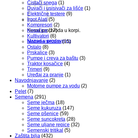
Čistači snega
(1)
Duvači i usisivači za lišće
(1)
Električne testere
(9)
Irgot Alati
(5)
Kompresori
(2)
Kosačice
(17)
Nema proizvoda u korpi.
Kultivatori
(6)
Nazad u prodavnicu
Motorne testere
(15)
Ostalo
(8)
Prskalice
(3)
Pumpe i creva za baštu
(3)
Traktor kosačice
(4)
Trimeri
(9)
Uređaj za pranje
(1)
Navodnjavanje
(2)
Motorne pumpe za vodu
(2)
Pelet
(7)
Semena
(291)
Seme ječma
(18)
Seme kukuruza
(147)
Seme pšenice
(59)
Seme suncokreta
(28)
Seme uljane repice
(32)
Semenski tritikal
(5)
Zaštita bilja
(432)