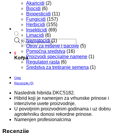
Akaricidi
(2)
Biocidi
(6)
Biopesticidi
(11)
Fungicidi
(157)
Herbicidi
(155)
Insekticidi
(69)
Limacidi
(6)
Products
Nematocidi
(1)
search
Otrov za miševe i pacove
(5)
Pomoćna sredstva
(16)
0
Proizvodi specijalne namene
(1)
Korpa
Regulatori rasta
(6)
Sredstva za tretiranje semena
(1)
Opis
Recenzije (0)
Naslednik hibrida DKC5182.
Hibrid koji je namenjen za vrhunske prinose i
intenzivne uvete proizvodnje.
U povoljnim proizvodnim godinama i uz dobru
agrotehniku donosi rekordne prinose.
Namenjen profesionalcima
Recenzije