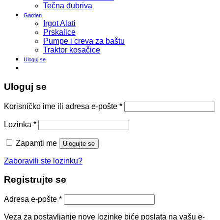
Tečna đubriva
Garden
Irgot Alati
Prskalice
Pumpe i creva za baštu
Traktor kosačice
Uloguj se
Uloguj se
Korisničko ime ili adresa e-pošte
*
Lozinka
*
Zapamti me
Ulogujte se
Zaboravili ste lozinku?
Registrujte se
Adresa e-pošte
*
Veza za postavljanje nove lozinke biće poslata na vašu e-