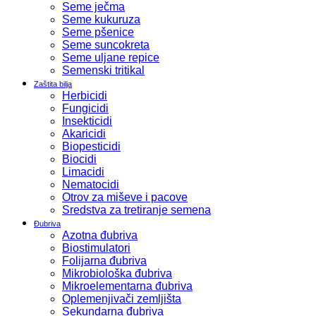
Seme ječma
Seme kukuruza
Seme pšenice
Seme suncokreta
Seme uljane repice
Semenski tritikal
Zaštita bilja
Herbicidi
Fungicidi
Insekticidi
Akaricidi
Biopesticidi
Biocidi
Limacidi
Nematocidi
Otrov za miševe i pacove
Sredstva za tretiranje semena
Đubriva
Azotna đubriva
Biostimulatori
Folijarna đubriva
Mikrobiološka đubriva
Mikroelementarna đubriva
Oplemenjivači zemljišta
Sekundarna đubriva