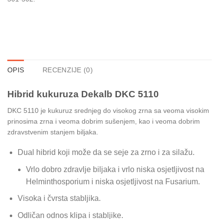
OPIS
RECENZIJE (0)
Hibrid kukuruza Dekalb DKC 5110
DKC 5110 je kukuruz srednjeg do visokog zrna sa veoma visokim
prinosima zrna i veoma dobrim sušenjem, kao i veoma dobrim
zdravstvenim stanjem biljaka.
Dual hibrid koji može da se seje za zrno i za silažu.
Vrlo dobro zdravlje biljaka i vrlo niska osjetljivost na
Helminthosporium i niska osjetljivost na Fusarium.
Visoka i čvrsta stabljika.
Odličan odnos klipa i stabljike.