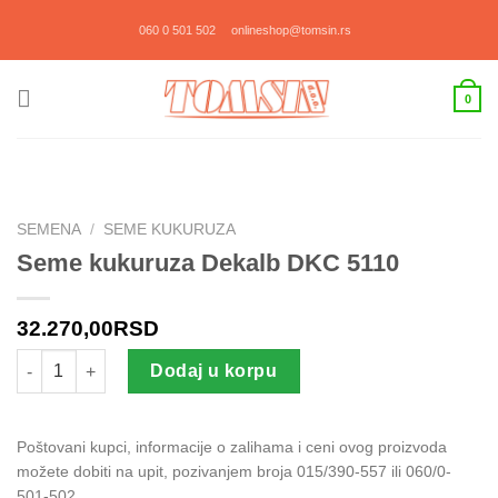
Прескочи
060 0 501 502
onlineshop@tomsin.rs
на
садржај
0
SEMENA
/
SEME KUKURUZA
Seme kukuruza Dekalb DKC 5110
32.270,00
RSD
Seme kukuruza Dekalb DKC 5110 količina
Dodaj u korpu
Poštovani kupci, informacije o zalihama i ceni ovog proizvoda
možete dobiti na upit, pozivanjem broja 015/390-557 ili 060/0-
501-502.