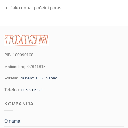
Jako dobar početni porast.
PIB: 100090168
Matični broj: 07641818
Adresa:
Pasterova 12, Šabac
Telefon:
015390557
KOMPANIJA
O nama