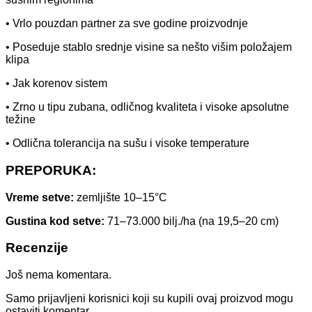
• Vrlo pouzdan partner za sve godine proizvodnje
• Poseduje stablo srednje visine sa nešto višim položajem
klipa
• Jak korenov sistem
• Zrno u tipu zubana, odličnog kvaliteta i visoke apsolutne
težine
• Odlična tolerancija na sušu i visoke temperature
PREPORUKA:
Vreme setve:
zemljište 10–15°C
Gustina kod setve:
71–73.000 bilj./ha (na 19,5–20 cm)
Recenzije
Još nema komentara.
Samo prijavljeni korisnici koji su kupili ovaj proizvod mogu
ostaviti komentar.