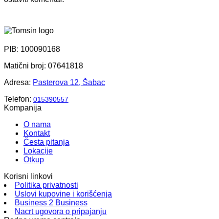
PIB: 100090168
Matični broj: 07641818
Adresa:
Pasterova 12, Šabac
Telefon:
015390557
Kompanija
O nama
Kontakt
Česta pitanja
Lokacije
Otkup
Korisni linkovi
Politika privatnosti
Uslovi kupovine i korišćenja
Business 2 Business
Nacrt ugovora o pripajanju