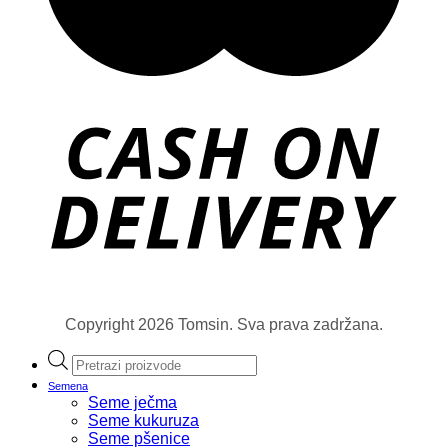
Copyright 2026 Tomsin. Sva prava zadržana.
Products
search
Semena
Seme ječma
Seme kukuruza
Seme pšenice