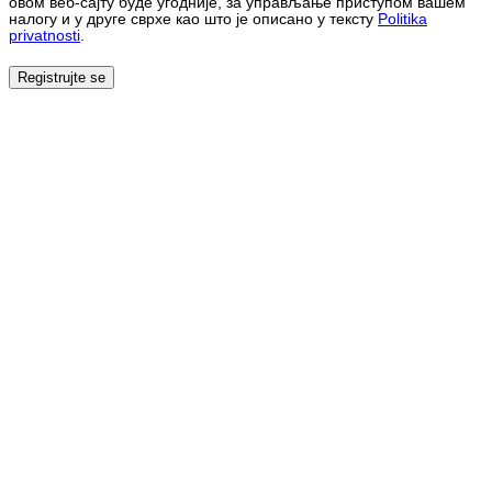
овом веб-сајту буде угодније, за управљање приступом вашем
налогу и у друге сврхе као што је описано у тексту
Politika
privatnosti
.
Registrujte se