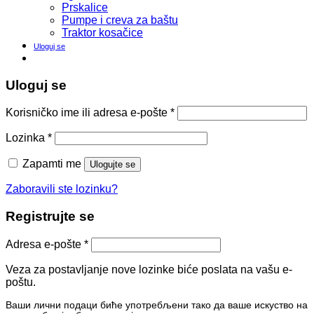
Prskalice
Pumpe i creva za baštu
Traktor kosačice
Uloguj se
Uloguj se
Korisničko ime ili adresa e-pošte
*
Lozinka
*
Zapamti me
Ulogujte se
Zaboravili ste lozinku?
Registrujte se
Adresa e-pošte
*
Veza za postavljanje nove lozinke biće poslata na vašu e-
poštu.
Ваши лични подаци биће употребљени тако да ваше искуство на