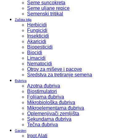
Seme suncokreta
Seme uljane repice
Semenski tritikal
Zaštita bilja
Herbicidi
Fungicidi
Insekticidi
Akaricidi
Biopesticidi
Biocidi
Limacidi
Nematocidi
Otrov za miševe i pacove
Sredstva za tretiranje semena
Đubriva
Azotna đubriva
Biostimulatori
Folijarna đubriva
Mikrobiološka đubriva
Mikroelementarna đubriva
Oplemenjivači zemljišta
Sekundarna đubriva
Tečna đubriva
Garden
Irgot Alati