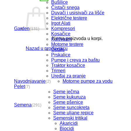
Bušilice
Čistači snega
Duvači i usisivači za lišće
Električne testere
Irgot Alati
Garden
Kompresori
(131)
Kosačice
Nema proizvoda u korpi.
Kultivatori
Motorne testere
Nazad u prodavnicu
Ostalo
Prskalice
Pumpe i creva za baštu
Traktor kosačice
Trimeri
Uređaj za pranje
Navodnjavanje
Motorne pumpe za vodu
(2)
Pelet
(7)
Seme ječma
Seme kukuruza
Seme pšenice
Semena
(291)
Seme suncokreta
Seme uljane repice
Semenski tritikal
Akaricidi
Biocidi