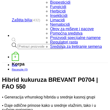
Biopesticidi
Fungicidi
Herbicidi
Insekticidi
Zaštita bilja
Limacidi
(432)
Nematocidi
Otrov za miševe i pacove
Pomoćna sredstva
Proizvodi specijalne namene
Regulatori rasta
Products
Sredstva za tretiranje semena
search
0
Korpa
Opis
Recenzije (0)
Hibrid kukuruza BREVANT P0704 |
FAO 550
• Generacija vrhunskog hibrida u srednje kasnoj grupi
• Daje odlične prinose kako u srednje vlažnim, tako i u
sušnim regionima