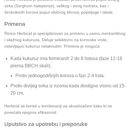
sirka (Sorghum halepense), velikog i sivog muhara, kao i
širokolisnih korova poput običnog štirova, pepeljuge i tatule.
Primena
Rinico Herbicid je specijalizovan za primenu u usevu merkantilnog
i silažnog kukuruza. Deluje selektivno na korovske vrste,
ostavljajući kukuruz netaknutim. Primena je moguća:
Kada kukuruz ima formiranih 2 do 8 listova (faze 12-18
prema BBCH skali).
Protiv jednogodišnjih korova u fazi 2-4 lista.
Protiv divljeg sirka iz rizoma kada dostigne visinu od 15-
20 cm.
Herbicid se koristi u kombinaciji sa okvašivačem kako bi se
povećala njegova efikasnost.
Uputstvo za upotrebu i preporuke