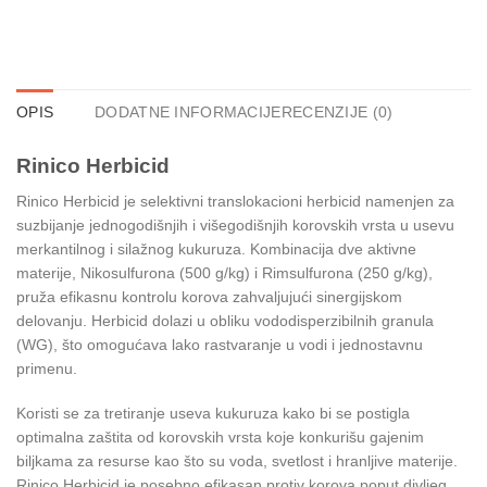
OPIS
DODATNE INFORMACIJE
RECENZIJE (0)
Rinico Herbicid
Rinico Herbicid je selektivni translokacioni herbicid namenjen za
suzbijanje jednogodišnjih i višegodišnjih korovskih vrsta u usevu
merkantilnog i silažnog kukuruza. Kombinacija dve aktivne
materije, Nikosulfurona (500 g/kg) i Rimsulfurona (250 g/kg),
pruža efikasnu kontrolu korova zahvaljujući sinergijskom
delovanju. Herbicid dolazi u obliku vododisperzibilnih granula
(WG), što omogućava lako rastvaranje u vodi i jednostavnu
primenu.
Koristi se za tretiranje useva kukuruza kako bi se postigla
optimalna zaštita od korovskih vrsta koje konkurišu gajenim
biljkama za resurse kao što su voda, svetlost i hranljive materije.
Rinico Herbicid je posebno efikasan protiv korova poput divljeg