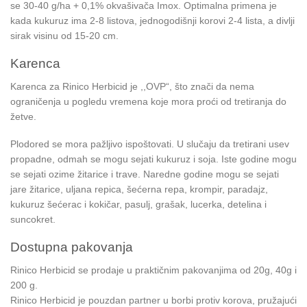
se 30-40 g/ha + 0,1% okvašivača Imox. Optimalna primena je
kada kukuruz ima 2-8 listova, jednogodišnji korovi 2-4 lista, a divlji
sirak visinu od 15-20 cm.
Karenca
Karenca za Rinico Herbicid je ,,OVP“, što znači da nema
ograničenja u pogledu vremena koje mora proći od tretiranja do
žetve.
Plodored se mora pažljivo ispoštovati. U slučaju da tretirani usev
propadne, odmah se mogu sejati kukuruz i soja. Iste godine mogu
se sejati ozime žitarice i trave. Naredne godine mogu se sejati
jare žitarice, uljana repica, šećerna repa, krompir, paradajz,
kukuruz šećerac i kokičar, pasulj, grašak, lucerka, detelina i
suncokret.
Dostupna pakovanja
Rinico Herbicid se prodaje u praktičnim pakovanjima od 20g, 40g i
200 g.
Rinico Herbicid je pouzdan partner u borbi protiv korova, pružajući