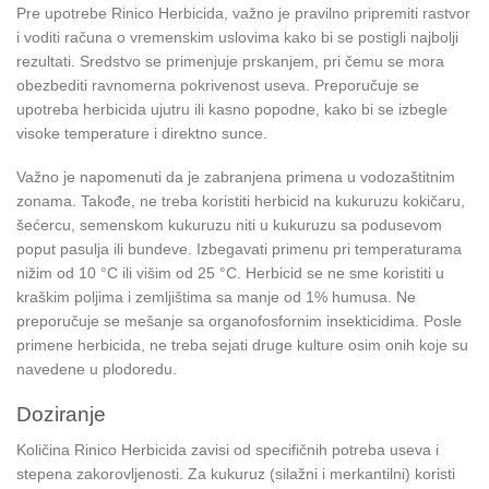
Pre upotrebe Rinico Herbicida, važno je pravilno pripremiti rastvor
i voditi računa o vremenskim uslovima kako bi se postigli najbolji
rezultati. Sredstvo se primenjuje prskanjem, pri čemu se mora
obezbediti ravnomerna pokrivenost useva. Preporučuje se
upotreba herbicida ujutru ili kasno popodne, kako bi se izbegle
visoke temperature i direktno sunce.
Važno je napomenuti da je zabranjena primena u vodozaštitnim
zonama. Takođe, ne treba koristiti herbicid na kukuruzu kokičaru,
šećercu, semenskom kukuruzu niti u kukuruzu sa podusevom
poput pasulja ili bundeve. Izbegavati primenu pri temperaturama
nižim od 10 °C ili višim od 25 °C. Herbicid se ne sme koristiti u
kraškim poljima i zemljištima sa manje od 1% humusa. Ne
preporučuje se mešanje sa organofosfornim insekticidima. Posle
primene herbicida, ne treba sejati druge kulture osim onih koje su
navedene u plodoredu.
Doziranje
Količina Rinico Herbicida zavisi od specifičnih potreba useva i
stepena zakorovljenosti. Za kukuruz (silažni i merkantilni) koristi