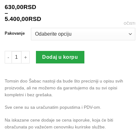
630,00
RSD
–
5.400,00
RSD
OČISTI
Pakovanje
RINICO herbicid količina
Dodaj u korpu
Tomsin doo Šabac nastoji da bude što precizniji u opisu svih
proizvoda, ali ne možemo da garantujemo da su svi opisi
kompletni i bez grešaka.
Sve cene su sa uračunatim popustima i PDV-om.
Na iskazane cene dodaje se cena isporuke, koja će biti
obračunata po važećem cenovniku kurirske službe.