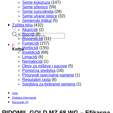
Seme kukuruza
(147)
Seme pšenice
(59)
Seme suncokreta
(28)
Seme uljane repice
(32)
Semenski tritikal
(5)
Zaštita bilja
(432)
Akaricidi
(2)
Products
Biocidi
(6)
search
Biopesticidi
(11)
Fungicidi
(157)
0
Herbicidi
(155)
Korpa
Insekticidi
(69)
Limacidi
(6)
Nematocidi
(1)
Otrov za miševe i pacove
(5)
Pomoćna sredstva
(16)
Proizvodi specijalne namene
(1)
Regulatori rasta
(6)
Sredstva za tretiranje semena
(1)
Opis
Dodatne informacije
Recenzije (0)
RIDOMIL GOLD MZ 68 WG – Efikasna