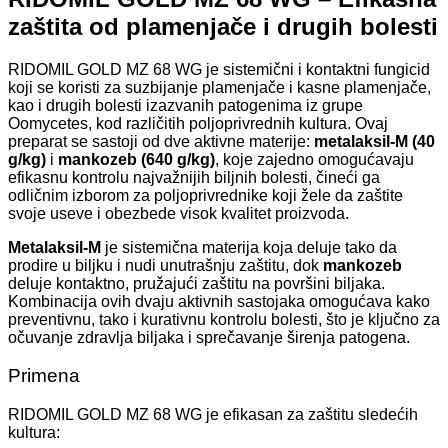
zaštita od plamenjače i drugih bolesti
RIDOMIL GOLD MZ 68 WG je sistemični i kontaktni fungicid
koji se koristi za suzbijanje plamenjače i kasne plamenjače,
kao i drugih bolesti izazvanih patogenima iz grupe
Oomycetes, kod različitih poljoprivrednih kultura. Ovaj
preparat se sastoji od dve aktivne materije:
metalaksil-M (40
g/kg)
i
mankozeb (640 g/kg)
, koje zajedno omogućavaju
efikasnu kontrolu najvažnijih biljnih bolesti, čineći ga
odličnim izborom za poljoprivrednike koji žele da zaštite
svoje useve i obezbede visok kvalitet proizvoda.
Metalaksil-M
je sistemična materija koja deluje tako da
prodire u biljku i nudi unutrašnju zaštitu, dok
mankozeb
deluje kontaktno, pružajući zaštitu na površini biljaka.
Kombinacija ovih dvaju aktivnih sastojaka omogućava kako
preventivnu, tako i kurativnu kontrolu bolesti, što je ključno za
očuvanje zdravlja biljaka i sprečavanje širenja patogena.
Primena
RIDOMIL GOLD MZ 68 WG je efikasan za zaštitu sledećih
kultura: