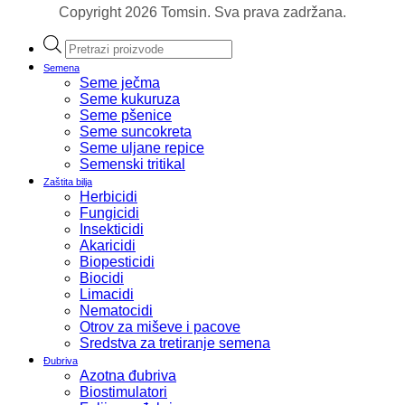
Copyright 2026 Tomsin. Sva prava zadržana.
Products
search
Semena
Seme ječma
Seme kukuruza
Seme pšenice
Seme suncokreta
Seme uljane repice
Semenski tritikal
Zaštita bilja
Herbicidi
Fungicidi
Insekticidi
Akaricidi
Biopesticidi
Biocidi
Limacidi
Nematocidi
Otrov za miševe i pacove
Sredstva za tretiranje semena
Đubriva
Azotna đubriva
Biostimulatori