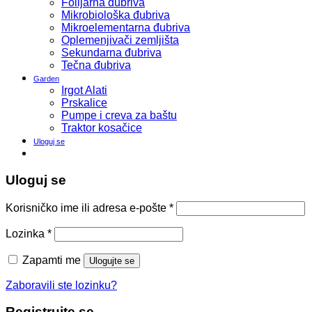
Folijarna đubriva
Mikrobiološka đubriva
Mikroelementarna đubriva
Oplemenjivači zemljišta
Sekundarna đubriva
Tečna đubriva
Garden
Irgot Alati
Prskalice
Pumpe i creva za baštu
Traktor kosačice
Uloguj se
Uloguj se
Korisničko ime ili adresa e-pošte
*
Lozinka
*
Zapamti me
Ulogujte se
Zaboravili ste lozinku?
Registrujte se