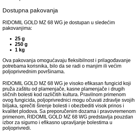
Dostupna pakovanja
RIDOMIL GOLD MZ 68 WG je dostupan u sledećim
pakovanjima:
25 g
250 g
1 kg
Ova pakovanja omogućavaju fleksibilnost i prilagođavanje
potrebama korisnika, bilo da se radi o manjim ili većim
poljoprivrednim površinama.
RIDOMIL GOLD MZ 68 WG je visoko efikasan fungicid koji
pruža zaštitu od plamenjače, kasne plamenjače i drugih
sličnih bolesti kod različitih kultura. Pravilnom primenom
ovog fungicida, poljoprivrednici mogu očuvati zdravlje svojih
biljaka, sprečiti širenje bolesti i obezbediti visok prinos i
kvalitet plodova. Sa preporučenim dozama i pravovremenom
primenom, RIDOMIL GOLD MZ 68 WG predstavlja pouzdan
izbor za sigurno i efikasno upravljanje bolestima u
poljoprivredi.