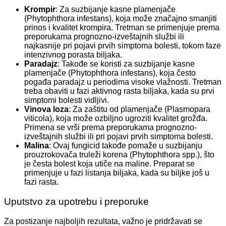
Krompir
: Za suzbijanje kasne plamenjače
(Phytophthora infestans), koja može značajno smanjiti
prinos i kvalitet krompira. Tretman se primenjuje prema
preporukama prognozno-izveštajnih službi ili
najkasnije pri pojavi prvih simptoma bolesti, tokom faze
intenzivnog porasta biljaka.
Paradajz
: Takođe se koristi za suzbijanje kasne
plamenjače (Phytophthora infestans), koja često
pogađa paradajz u periodima visoke vlažnosti. Tretman
treba obaviti u fazi aktivnog rasta biljaka, kada su prvi
simptomi bolesti vidljivi.
Vinova loza
: Za zaštitu od plamenjače (Plasmopara
viticola), koja može ozbiljno ugroziti kvalitet grožđa.
Primena se vrši prema preporukama prognozno-
izveštajnih službi ili pri pojavi prvih simptoma bolesti.
Malina
: Ovaj fungicid takođe pomaže u suzbijanju
prouzrokovača truleži korena (Phytophthora spp.), što
je česta bolest koja utiče na maline. Preparat se
primenjuje u fazi listanja biljaka, kada su biljke još u
fazi rasta.
Uputstvo za upotrebu i preporuke
Za postizanje najboljih rezultata, važno je pridržavati se