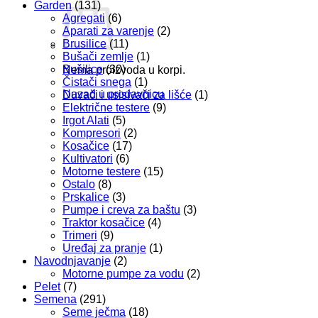
Garden
(131)
Agregati
(6)
Aparati za varenje
(2)
Brusilice
(11)
Bušači zemlje
(1)
Bušilice
(30)
Nema proizvoda u korpi.
Čistači snega
(1)
Nazad u prodavnicu
Duvači i usisivači za lišće
(1)
Električne testere
(9)
Irgot Alati
(5)
Kompresori
(2)
Kosačice
(17)
Kultivatori
(6)
Motorne testere
(15)
Ostalo
(8)
Prskalice
(3)
Pumpe i creva za baštu
(3)
Traktor kosačice
(4)
Trimeri
(9)
Uređaj za pranje
(1)
Navodnjavanje
(2)
Motorne pumpe za vodu
(2)
Pelet
(7)
Semena
(291)
Seme ječma
(18)