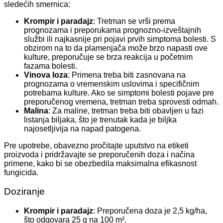
sledećih smernica:
Krompir i paradajz
: Tretman se vrši prema
prognozama i preporukama prognozno-izveštajnih
službi ili najkasnije pri pojavi prvih simptoma bolesti. S
obzirom na to da plamenjača može brzo napasti ove
kulture, preporučuje se brza reakcija u početnim
fazama bolesti.
Vinova loza
: Primena treba biti zasnovana na
prognozama o vremenskim uslovima i specifičnim
potrebama kulture. Ako se simptomi bolesti pojave pre
preporučenog vremena, tretman treba sprovesti odmah.
Malina
: Za maline, tretman treba biti obavljen u fazi
listanja biljaka, što je trenutak kada je biljka
najosetljivija na napad patogena.
Pre upotrebe, obavezno pročitajte uputstvo na etiketi
proizvoda i pridržavajte se preporučenih doza i načina
primene, kako bi se obezbedila maksimalna efikasnost
fungicida.
Doziranje
Krompir i paradajz
: Preporučena doza je 2,5 kg/ha,
što odgovara 25 g na 100 m².