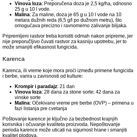
Vinova loza
: Preporučena doza je 2,5 kg/ha, odnosno
25 g u 10 l vode.
Malina
: Za maline, doza je 65 g u 10 l vode na 10
metara dužnih reda (6,5 g/l po dužnom metru), što
omogućava precizno i ravnomerno zalivanje biljaka.
Pripremljeni rastvor treba koristiti odmah nakon pripreme, jer
nije preporučljivo čuvati rastvor za kasniju upotrebu, jer to
može smanjiti efikasnost fungicida.
Karenca
Karenca, ili vreme koje mora proći između primene fungicida
i berbe, varira u zavisnosti od kulture:
Krompir i paradajz
: 21 dan
Vinova loza
: 28 dana za stone sorte; 42 dana za
vinske sorte
Malina
: Očekivano vreme pre berbe (OVP) – primena u
fazi listanja pre cvetanja
Poštovanje karence je ključno za bezbednost krajnjih
korisnika i očuvanje kvaliteta proizvoda. Nepoštovanje
perioda karence može uticati na sigurnost hrane i smanjiti
kvalitet plodova.