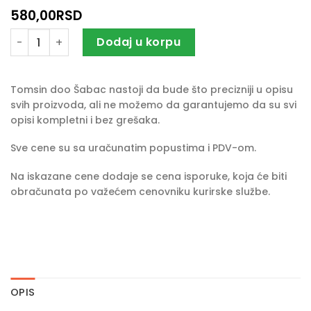
580,00
RSD
Ratimor 500 g količina
Dodaj u korpu
Tomsin doo Šabac nastoji da bude što precizniji u opisu
svih proizvoda, ali ne možemo da garantujemo da su svi
opisi kompletni i bez grešaka.
Sve cene su sa uračunatim popustima i PDV-om.
Na iskazane cene dodaje se cena isporuke, koja će biti
obračunata po važećem cenovniku kurirske službe.
OPIS