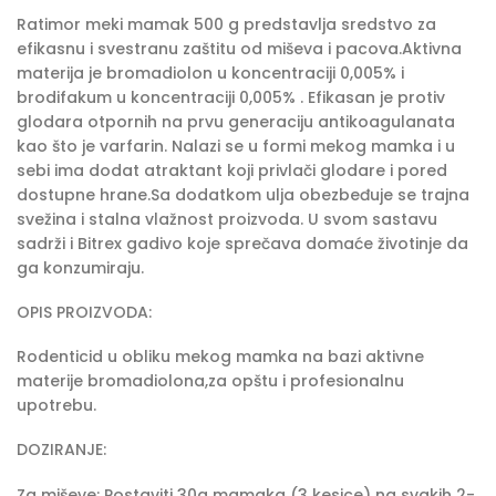
Ratimor meki mamak 500 g predstavlja sredstvo za
efikasnu i svestranu zaštitu od miševa i pacova.Aktivna
materija je bromadiolon u koncentraciji 0,005% i
brodifakum u koncentraciji 0,005% . Efikasan je protiv
glodara otpornih na prvu generaciju antikoagulanata
kao što je varfarin. Nalazi se u formi mekog mamka i u
sebi ima dodat atraktant koji privlači glodare i pored
dostupne hrane.Sa dodatkom ulja obezbeđuje se trajna
svežina i stalna vlažnost proizvoda. U svom sastavu
sadrži i Bitrex gadivo koje sprečava domaće životinje da
ga konzumiraju.
OPIS PROIZVODA:
Rodenticid u obliku mekog mamka na bazi aktivne
materije bromadiolona,za opštu i profesionalnu
upotrebu.
DOZIRANJE:
Za miševe: Postaviti 30g mamaka (3 kesice) na svakih 2-