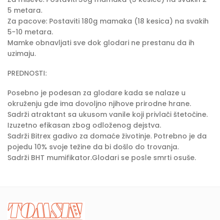
5 metara.
Za pacove: Postaviti 180g mamaka (18 kesica) na svakih
5-10 metara.
Mamke obnavljati sve dok glodari ne prestanu da ih
uzimaju.
PREDNOSTI:
Posebno je podesan za glodare kada se nalaze u
okruženju gde ima dovoljno njihove prirodne hrane.
Sadrži atraktant sa ukusom vanile koji privlači štetočine.
Izuzetno efikasan zbog odloženog dejstva.
Sadrži Bitrex gadivo za domaće životinje. Potrebno je da
pojedu 10% svoje težine da bi došlo do trovanja.
Sadrži BHT mumifikator.Glodari se posle smrti osuše.