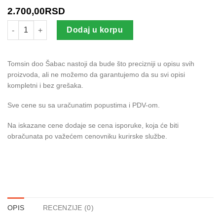
2.700,00
RSD
Quelex Herbicid količina
Dodaj u korpu
Tomsin doo Šabac nastoji da bude što precizniji u opisu svih
proizvoda, ali ne možemo da garantujemo da su svi opisi
kompletni i bez grešaka.
Sve cene su sa uračunatim popustima i PDV-om.
Na iskazane cene dodaje se cena isporuke, koja će biti
obračunata po važećem cenovniku kurirske službe.
OPIS
RECENZIJE (0)