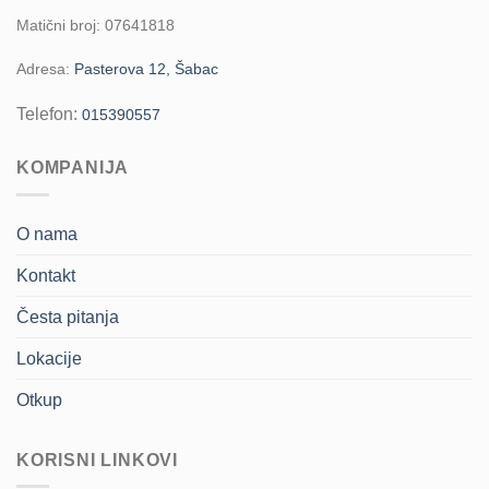
Matični broj: 07641818
Adresa:
Pasterova 12, Šabac
Telefon:
015390557
KOMPANIJA
O nama
Kontakt
Česta pitanja
Lokacije
Otkup
KORISNI LINKOVI