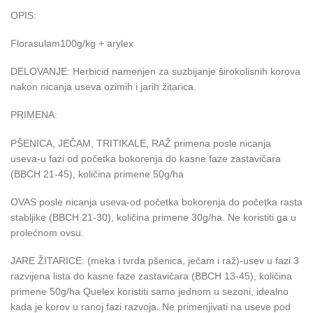
OPIS:
Florasulam100g/kg + arylex
DELOVANJE: Herbicid namenjen za suzbijanje širokolisnih korova
nakon nicanja useva ozimih i jarih žitarica.
PRIMENA:
PŠENICA, JEČAM, TRITIKALE, RAŽ primena posle nicanja
useva-u fazi od početka bokorenja do kasne faze zastavičara
(BBCH 21-45), količina primene 50g/ha
OVAS posle nicanja useva-od početka bokorenja do početka rasta
stabljike (BBCH 21-30), količina primene 30g/ha. Ne koristiti ga u
prolećnom ovsu.
JARE ŽITARICE: (meka i tvrda pšenica, ječam i raž)-usev u fazi 3
razvijena lista do kasne faze zastavičara (BBCH 13-45), količina
primene 50g/ha Quelex koristiti samo jednom u sezoni, idealno
kada je korov u ranoj fazi razvoja. Ne primenjivati na useve pod