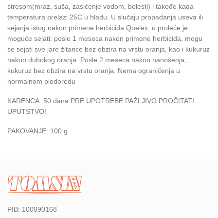
stresom(mraz, suša, zasićenje vodom, bolesti) i takođe kada
temperatura prelazi 25C u hladu. U slučaju propadanja useva ili
sejanja istog nakon primene herbicida Quelex, u proleće je
moguće sejati: posle 1 meseca nakon primene herbicida, mogu
se sejati sve jare žitarice bez obzira na vrstu oranja, kao i kukuruz
nakon dubokog oranja. Posle 2 meseca nakon nanošenja,
kukuruz bez obzira na vrstu oranja. Nema ograničenja u
normalnom plodoredu
KARENCA: 50 dana PRE UPOTREBE PAŽLJIVO PROČITATI
UPUTSTVO!
PAKOVANJE: 100 g
PIB: 100090168