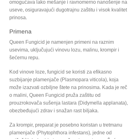
omogućava lako mešanje i ravnomerno nanošenje na
useve, osiguravajući dugotrajnu zaštitu i visok kvalitet
prinosa.
Primena
Queen Fungicid je namenjen primeni na raznim
usevima, uključujući vinovu lozu, malinu, krompir i
šećernu repu.
Kod vinove loze, fungicid se koristi za efikasno
suzbijanje plamenjače (Plasmopara viticola), koja
može izazvati ozbiljne štete na prinosima. Kada je reč
o malini, Queen Fungicid pruža zaštitu od
prouzrokovača sušenja lastara (Didymella applanata),
obezbeđujući zdrav i snažan rast biljaka.
Za krompir, preparat je posebno koristan u tretmanu
plamenjače (Phytophthora infestans), jedne od