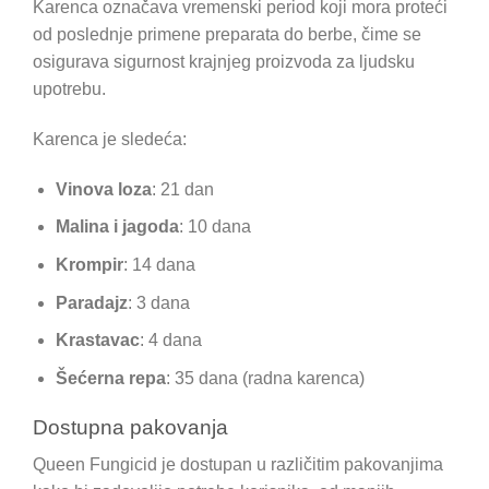
Karenca označava vremenski period koji mora proteći
od poslednje primene preparata do berbe, čime se
osigurava sigurnost krajnjeg proizvoda za ljudsku
upotrebu.
Karenca je sledeća:
Vinova loza
: 21 dan
Malina i jagoda
: 10 dana
Krompir
: 14 dana
Paradajz
: 3 dana
Krastavac
: 4 dana
Šećerna repa
: 35 dana (radna karenca)
Dostupna pakovanja
Queen Fungicid je dostupan u različitim pakovanjima