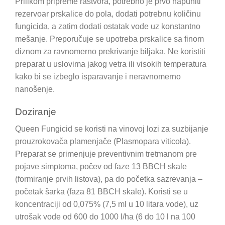
Prilikom pripreme rastvora, potrebno je prvo napuniti
rezervoar prskalice do pola, dodati potrebnu količinu
fungicida, a zatim dodati ostatak vode uz konstantno
mešanje. Preporučuje se upotreba prskalice sa finom
diznom za ravnomerno prekrivanje biljaka. Ne koristiti
preparat u uslovima jakog vetra ili visokih temperatura
kako bi se izbeglo isparavanje i neravnomerno
nanošenje.
Doziranje
Queen Fungicid se koristi na vinovoj lozi za suzbijanje
prouzrokovača plamenjače (Plasmopara viticola).
Preparat se primenjuje preventivnim tretmanom pre
pojave simptoma, počev od faze 13 BBCH skale
(formiranje prvih listova), pa do početka sazrevanja –
početak šarka (faza 81 BBCH skale). Koristi se u
koncentraciji od 0,075% (7,5 ml u 10 litara vode), uz
utrošak vode od 600 do 1000 l/ha (6 do 10 l na 100