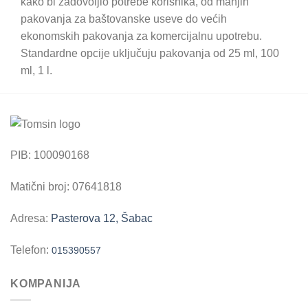
kako bi zadovoljio potrebe korisnika, od manjih
pakovanja za baštovanske useve do većih
ekonomskih pakovanja za komercijalnu upotrebu.
Standardne opcije uključuju pakovanja od 25 ml, 100
ml, 1 l.
PIB: 100090168
Matični broj: 07641818
Adresa:
Pasterova 12, Šabac
Telefon:
015390557
KOMPANIJA