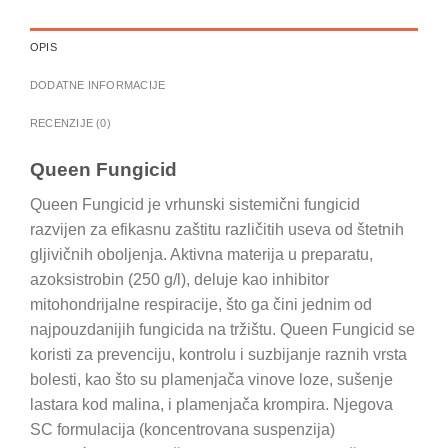
OPIS
DODATNE INFORMACIJE
RECENZIJE (0)
Queen Fungicid
Queen Fungicid je vrhunski sistemični fungicid
razvijen za efikasnu zaštitu različitih useva od štetnih
gljivičnih oboljenja. Aktivna materija u preparatu,
azoksistrobin (250 g/l), deluje kao inhibitor
mitohondrijalne respiracije, što ga čini jednim od
najpouzdanijih fungicida na tržištu. Queen Fungicid se
koristi za prevenciju, kontrolu i suzbijanje raznih vrsta
bolesti, kao što su plamenjača vinove loze, sušenje
lastara kod malina, i plamenjača krompira. Njegova
SC formulacija (koncentrovana suspenzija)