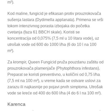
m²).
Kod maline, fungicid je efikasan protiv prouzrokovača
sušenja lastara (Dydimella applanata). Primena se vrši
tokom intenzivnog porasta izbojaka do početka
cvetanja (faza 61 BBCH skale). Koristi se
koncentracija od 0,075% (7,5 ml u 10 litara vode), uz
utrošak vode od 600 do 1000 l/ha (6 do 10 l na 100
m²).
Za krompir, Queen Fungicid pruža pouzdanu zaštitu od
prouzrokovača plamenjače (Phytophthora infestans).
Preparat se koristi preventivno, u količini od 0,75 l/ha
(7,5 ml na 100 m²), u vreme kada se ostvare uslovi za
zarazu ili najkasnije po pojavi prvih simptoma. Utrošak
vode se kreće od 400 do 600 l/ha (4 do 6 l na 100 m²).
Karenca