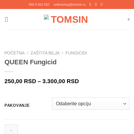
Прескочи
060 0 501 502
onlineshop@tomsin.rs
на
садржај
0
POČETNA
/
ZAŠTITA BILJA
/
FUNGICIDI
QUEEN Fungicid
250,00
RSD
–
3.300,00
RSD
PAKOVANJE