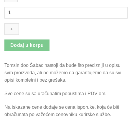
QUEEN
Fungicid
količina
Dodaj u korpu
Tomsin doo Šabac nastoji da bude što precizniji u opisu
svih proizvoda, ali ne možemo da garantujemo da su svi
opisi kompletni i bez grešaka.
Sve cene su sa uračunatim popustima i PDV-om.
Na iskazane cene dodaje se cena isporuke, koja će biti
obračunata po važećem cenovniku kurirske službe.