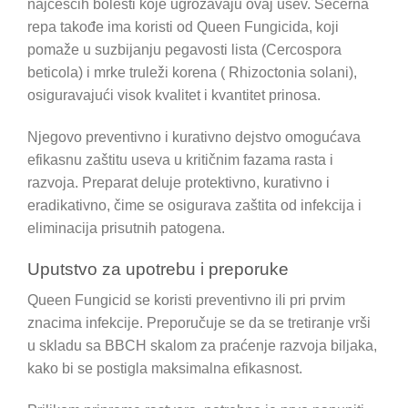
najčešćih bolesti koje ugrožavaju ovaj usev. Šećerna
repa takođe ima koristi od Queen Fungicida, koji
pomaže u suzbijanju pegavosti lista (Cercospora
beticola) i mrke truleži korena ( Rhizoctonia solani),
osiguravajući visok kvalitet i kvantitet prinosa.
Njegovo preventivno i kurativno dejstvo omogućava
efikasnu zaštitu useva u kritičnim fazama rasta i
razvoja. Preparat deluje protektivno, kurativno i
eradikativno, čime se osigurava zaštita od infekcija i
eliminacija prisutnih patogena.
Uputstvo za upotrebu i preporuke
Queen Fungicid se koristi preventivno ili pri prvim
znacima infekcije. Preporučuje se da se tretiranje vrši
u skladu sa BBCH skalom za praćenje razvoja biljaka,
kako bi se postigla maksimalna efikasnost.