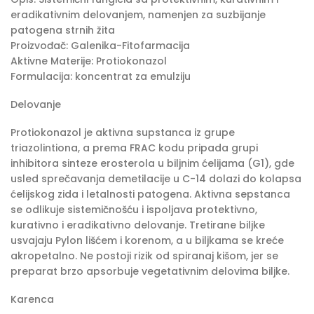
eradikativnim delovanjem, namenjen za suzbijanje
patogena strnih žita
Proizvođač: Galenika-Fitofarmacija
Aktivne Materije: Protiokonazol
Formulacija: koncentrat za emulziju
Delovanje
Protiokonazol je aktivna supstanca iz grupe
triazolintiona, a prema FRAC kodu pripada grupi
inhibitora sinteze erosterola u biljnim ćelijama (G1), gde
usled sprečavanja demetilacije u C-14 dolazi do kolapsa
ćelijskog zida i letalnosti patogena. Aktivna sepstanca
se odlikuje sistemičnošću i ispoljava protektivno,
kurativno i eradikativno delovanje. Tretirane biljke
usvajaju Pylon lišćem i korenom, a u biljkama se kreće
akropetalno. Ne postoji rizik od spiranaj kišom, jer se
preparat brzo apsorbuje vegetativnim delovima biljke.
Karenca