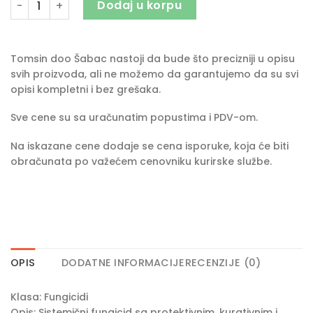
Dodaj u korpu
Tomsin doo Šabac nastoji da bude što precizniji u opisu
svih proizvoda, ali ne možemo da garantujemo da su svi
opisi kompletni i bez grešaka.
Sve cene su sa uračunatim popustima i PDV-om.
Na iskazane cene dodaje se cena isporuke, koja će biti
obračunata po važećem cenovniku kurirske službe.
OPIS
DODATNE INFORMACIJE
RECENZIJE (0)
Klasa: Fungicidi
Opis: Sistemični fungicid sa protektivnim, kurativnim i