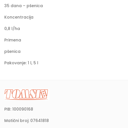
35 dana – pšenica
Koncentracija
0,8 l/ha
Primena
pšenica
Pakovanje: 1 l, 5 l
PIB: 100090168
Matični broj: 07641818