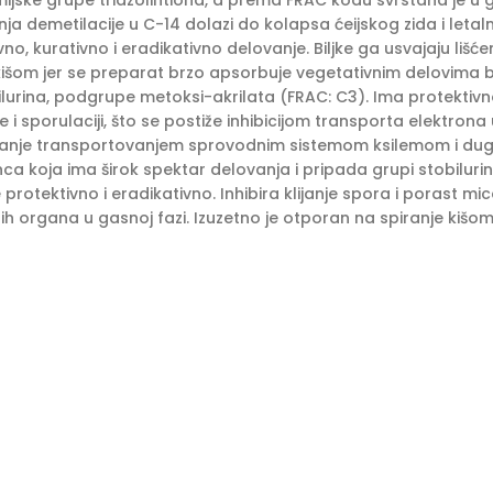
ijske grupe triazolintiona, a prema FRAC kodu svrstana je u g
nja demetilacije u C-14 dolazi do kolapsa ćeijskog zida i let
vno, kurativno i eradikativno delovanje. Biljke ga usvajaju liš
 kišom jer se preparat brzo apsorbuje vegetativnim delovima b
lurina, podgrupe metoksi-akrilata (FRAC: C3). Ima protektivno
je i sporulaciji, što se postiže inhibicijom transporta elektr
vanje transportovanjem sprovodnim sistemom ksilemom i du
tanca koja ima širok spektar delovanja i pripada grupi stobilu
 protektivno i eradikativno. Inhibira klijanje spora i porast mice
jnih organa u gasnoj fazi. Izuzetno je otporan na spiranje kišom