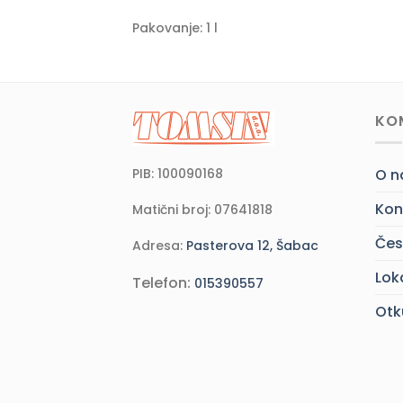
Pakovanje: 1 l
KO
PIB: 100090168
O 
Kon
Matični broj: 07641818
Čes
Adresa:
Pasterova 12, Šabac
Lok
Telefon:
015390557
Otk