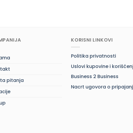
MPANIJA
KORISNI LINKOVI
Politika privatnosti
nama
Uslovi kupovine i korišćen
takt
Business 2 Business
ta pitanja
Nacrt ugovora o pripajan
acije
up