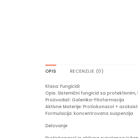
OPIS
RECENZIJE (0)
Klasa: Fungicidi
Opis: Sistemični fungicid sa protektivnim
Proizvođač: Galenika-Fitofarmacija
Aktivne Materije: Protiokonazol + azoksistr
Formulacija: koncentrovana suspenzija
Delovanje