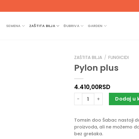
SEMENA
ZAŠTITA BILJA
ĐUBRIVA
GARDEN
ZAŠTITA BILJA
/
FUNGICIDI
Pylon plus
4.410,00
RSD
Pylon plus količina
Dodaj u 
Tomsin doo Šabac nastoji da 
proizvoda, ali ne možemo da
bez grešaka.