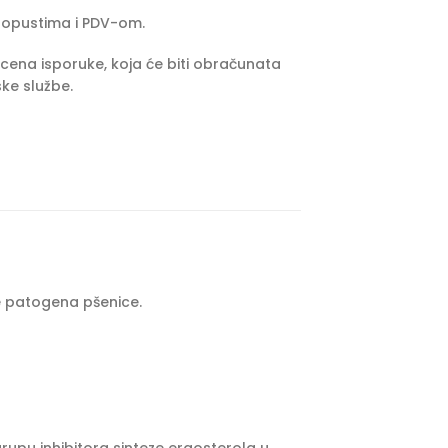
popustima i PDV-om.
cena isporuke, koja će biti obračunata
ke službe.
je patogena pšenice.