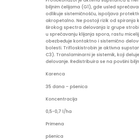
Protiokonazol je aktivna supstanca iz hem
biljnim ćelijama (G1), gde usled sprečava
odlikuje sistemičnošću, ispoljava protekti
akropetalno. Ne postoji rizik od spiranja
širokog spectra delovanja iz grupe strobi
u sprečavanju klijanja spora, rastu miceli
obezbeđuje kontaktno i sistemično delo
bolesti. Trifloskistrobin je aktivna sups
C3). Translaminarni je sistemik, koji deluje
delovanje. Redistribuira se na povšini bil
Karenca
35 dana – pšenica
Koncentracija
0,5-0,7 l/ha
Primena
pšenica