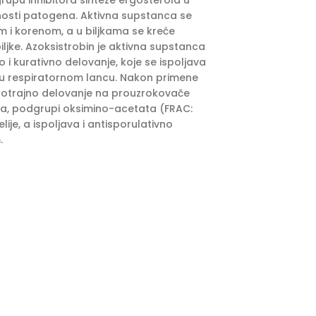
rupu inhibitora sinteze ergosterola u
alnosti patogena. Aktivna supstanca se
ćem i korenom, a u biljkama se kreće
iljke. Azoksistrobin je aktivna supstanca
 i kurativno delovanje, koje se ispoljava
ona u respiratornom lancu. Nakon primene
gotrajno delovanje na prouzrokovače
rina, podgrupi oksimino-acetata (FRAC:
lije, a ispoljava i antisporulativno
.