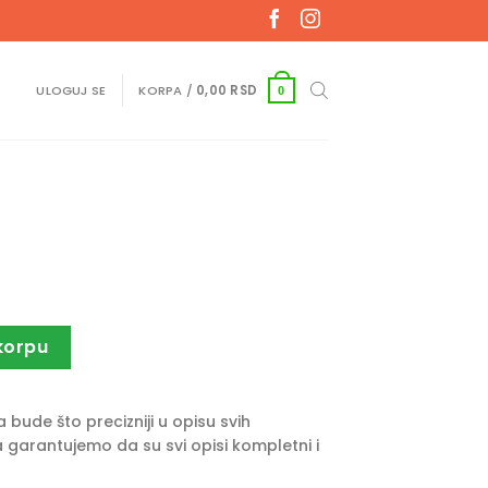
ULOGUJ SE
KORPA /
0,00
RSD
0
korpu
bude što precizniji u opisu svih
 garantujemo da su svi opisi kompletni i