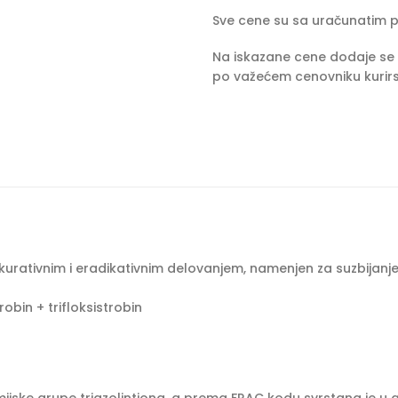
Sve cene su sa uračunatim 
Na iskazane cene dodaje se 
po važećem cenovniku kurirs
, kurativnim i eradikativnim delovanjem, namenjen za suzbijan
obin + trifloksistrobin