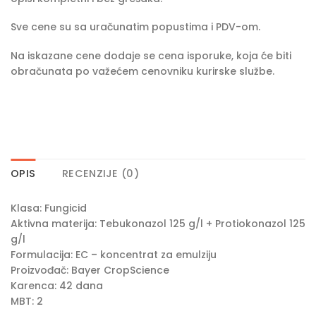
Sve cene su sa uračunatim popustima i PDV-om.
Na iskazane cene dodaje se cena isporuke, koja će biti
obračunata po važećem cenovniku kurirske službe.
OPIS
RECENZIJE (0)
Klasa: Fungicid
Aktivna materija: Tebukonazol 125 g/l + Protiokonazol 125
g/l
Formulacija: EC – koncentrat za emulziju
Proizvođač: Bayer CropScience
Karenca: 42 dana
MBT: 2