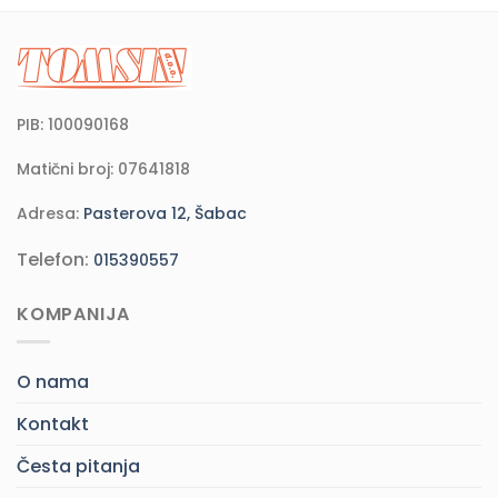
PIB: 100090168
Matični broj: 07641818
Adresa:
Pasterova 12, Šabac
Telefon:
015390557
KOMPANIJA
O nama
Kontakt
Česta pitanja