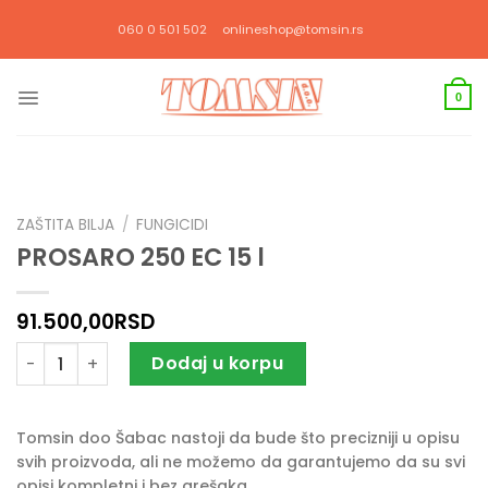
Прескочи
060 0 501 502
onlineshop@tomsin.rs
на
садржај
0
ZAŠTITA BILJA
/
FUNGICIDI
PROSARO 250 EC 15 l
91.500,00
RSD
PROSARO 250 EC 15 l količina
Dodaj u korpu
Tomsin doo Šabac nastoji da bude što precizniji u opisu
svih proizvoda, ali ne možemo da garantujemo da su svi
opisi kompletni i bez grešaka.