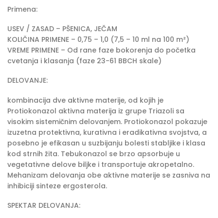
Primena:
USEV / ZASAD – PŠENICA, JEČAM
KOLIČINA PRIMENE – 0,75 – 1,0 (7,5 – 10 ml na 100 m²)
VREME PRIMENE – Od rane faze bokorenja do početka
cvetanja i klasanja (faze 23-61 BBCH skale)
DELOVANJE:
kombinacija dve aktivne materije, od kojih je
Protiokonazol aktivna materija iz grupe Triazoli sa
visokim sistemičnim delovanjem. Protiokonazol pokazuje
izuzetna protektivna, kurativna i eradikativna svojstva, a
posebno je efikasan u suzbijanju bolesti stabljike i klasa
kod strnih žita. Tebukonazol se brzo apsorbuje u
vegetativne delove biljke i transportuje akropetalno.
Mehanizam delovanja obe aktivne materije se zasniva na
inhibiciji sinteze ergosterola.
SPEKTAR DELOVANJA: