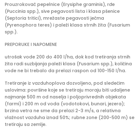
Prouzrokovač pepelnice (Erysiphe graminis), rđe
(Puccinia spp.), sive pegavosti lista i klasa pšenice
(Septoria tritici), mrežaste pegavosti ječma
(Pyrenophora teres) i paleži klasa strnih žita (Fusarium
spp.).
PREPORUKE I NAPOMENE
utrošak vode 200 do 400 l/ha, dok kod tretiranja strnih
žita radi suzbijanja paleži klasa (Fusarium spp.), količina
vode ne bi trebalo da prelazi raspon od 100-150 l/ha.
Tretiranje iz vazduhoplova dozvoljeno, pod sledećim
uslovima: površine koje se tretiraju moraju biti udaljene
najmanje 500 m od naselja i poljoprivrednih objekata
(farmi) i 200 m od voda (vodotokovi, bunari, jezera);
brzina vetra ne sme da prelazi 2-3 m/s, a relativna
vlažnost vazduha iznad 50%; rubne zone (200-500 m) se
tretiraju sa zemlje.