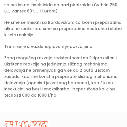
sa nekim od insekticida na bazi piretroida (Cythrin 250
EC, Vantex 60 SC ili Grom).
Ne sme se mešati sa Bordovskom čorbom i preparatima
alkalne reakcije, a sme sa preparatima neutralne i slabo
kisele reakcije.
Tretriranje iz vazduhoplova nije dozvoljeno.
Zbog mogućeg razvoja rezistentnosti na Piriproksifen i
ukrštene reakcije na jedinjenja sličnog mehanizma
delovanja ne primenjivati ga više od 2 puta u istom
zasadu, kao i ne koristiti preparate sličnog mehanizma
delovanja (agonisti juvenilnog hormona), kao što su
insekticidi na bazi Fenoksikarba. Preporučena količina
tečnosti 600 do 1000 l/ha.