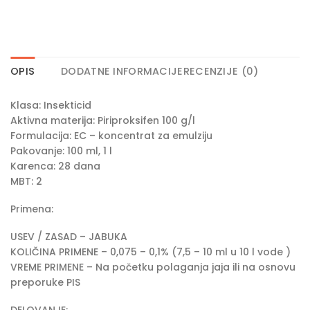
OPIS
DODATNE INFORMACIJE
RECENZIJE (0)
Klasa: Insekticid
Aktivna materija: Piriproksifen 100 g/l
Formulacija: EC – koncentrat za emulziju
Pakovanje: 100 ml, 1 l
Karenca: 28 dana
MBT: 2
Primena:
USEV / ZASAD – JABUKA
KOLIČINA PRIMENE – 0,075 – 0,1% (7,5 – 10 ml u 10 l vode )
VREME PRIMENE – Na početku polaganja jaja ili na osnovu
preporuke PIS