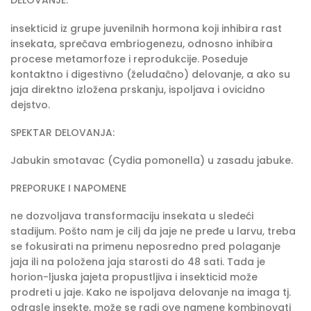
DELOVANJE:
insekticid iz grupe juvenilnih hormona koji inhibira rast
insekata, sprečava embriogenezu, odnosno inhibira
procese metamorfoze i reprodukcije. Poseduje
kontaktno i digestivno (želudačno) delovanje, a ako su
jaja direktno izložena prskanju, ispoljava i ovicidno
dejstvo.
SPEKTAR DELOVANJA:
Jabukin smotavac (Cydia pomonella) u zasadu jabuke.
PREPORUKE I NAPOMENE
ne dozvoljava transformaciju insekata u sledeći
stadijum. Pošto nam je cilj da jaje ne pređe u larvu, treba
se fokusirati na primenu neposredno pred polaganje
jaja ili na položena jaja starosti do 48 sati. Tada je
horion-ljuska jajeta propustljiva i insekticid može
prodreti u jaje. Kako ne ispoljava delovanje na imaga tj.
odrasle insekte, može se radi ove namene kombinovati