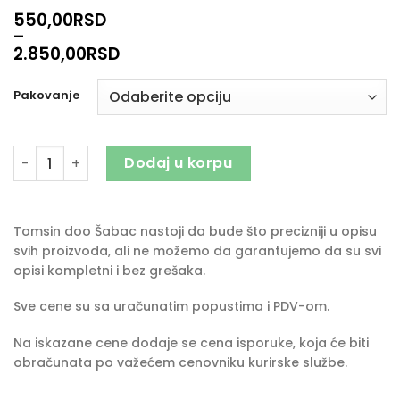
550,00
RSD
–
2.850,00
RSD
Pakovanje
PRINCE Insekticid količina
Dodaj u korpu
Tomsin doo Šabac nastoji da bude što precizniji u opisu
svih proizvoda, ali ne možemo da garantujemo da su svi
opisi kompletni i bez grešaka.
Sve cene su sa uračunatim popustima i PDV-om.
Na iskazane cene dodaje se cena isporuke, koja će biti
obračunata po važećem cenovniku kurirske službe.