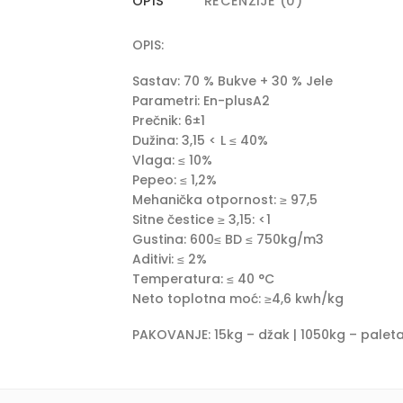
OPIS
RECENZIJE (0)
OPIS:
Sastav: 70 % Bukve + 30 % Jele
Parametri: En-plusA2
Prečnik: 6±1
Dužina: 3,15 < L ≤ 40%
Vlaga: ≤ 10%
Pepeo: ≤ 1,2%
Mehanička otpornost: ≥ 97,5
Sitne čestice ≥ 3,15: <1
Gustina: 600≤ BD ≤ 750kg/m3
Aditivi: ≤ 2%
Temperatura: ≤ 40 °C
Neto toplotna moć: ≥4,6 kwh/kg
PAKOVANJE: 15kg – džak | 1050kg – palet