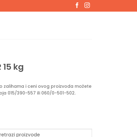
 15 kg
e o zalihama i ceni ovog proizvoda možete
roja 015/390-557 ili 060/0-501-502.
oducts