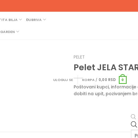
ITA BILJA
ĐUBRIVA
GARDEN
PELET
Pelet JELA STAR
KORPA /
0,00
RSD
ULOGUJ SE
0
Poštovani kupci, informacij
dobiti na upit, pozivanjem b
Pr