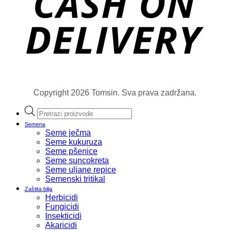
Copyright 2026 Tomsin. Sva prava zadržana.
Products
search
Semena
Seme ječma
Seme kukuruza
Seme pšenice
Seme suncokreta
Seme uljane repice
Semenski tritikal
Zaštita bilja
Herbicidi
Fungicidi
Insekticidi
Akaricidi