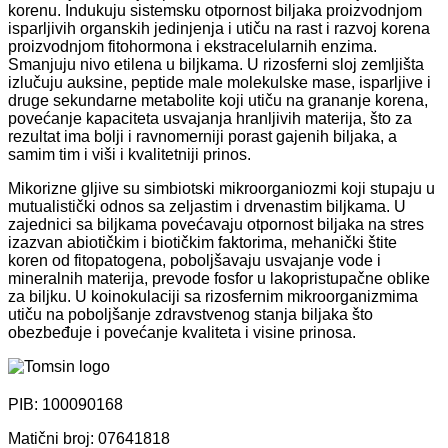
korenu. Indukuju sistemsku otpornost biljaka proizvodnjom
isparljivih organskih jedinjenja i utiču na rast i razvoj korena
proizvodnjom fitohormona i ekstracelularnih enzima.
Smanjuju nivo etilena u biljkama. U rizosferni sloj zemljišta
izlučuju auksine, peptide male molekulske mase, isparljive i
druge sekundarne metabolite koji utiču na grananje korena,
povećanje kapaciteta usvajanja hranljivih materija, što za
rezultat ima bolji i ravnomerniji porast gajenih biljaka, a
samim tim i viši i kvalitetniji prinos.
Mikorizne gljive su simbiotski mikroorganiozmi koji stupaju u
mutualistički odnos sa zeljastim i drvenastim biljkama. U
zajednici sa biljkama povećavaju otpornost biljaka na stres
izazvan abiotičkim i biotičkim faktorima, mehanički štite
koren od fitopatogena, poboljšavaju usvajanje vode i
mineralnih materija, prevode fosfor u lakopristupačne oblike
za biljku. U koinokulaciji sa rizosfernim mikroorganizmima
utiču na poboljšanje zdravstvenog stanja biljaka što
obezbeđuje i povećanje kvaliteta i visine prinosa.
PIB: 100090168
Matični broj: 07641818