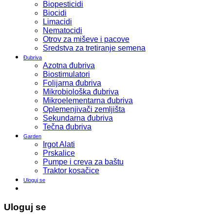
Biopesticidi
Biocidi
Limacidi
Nematocidi
Otrov za miševe i pacove
Sredstva za tretiranje semena
Đubriva
Azotna đubriva
Biostimulatori
Folijarna đubriva
Mikrobiološka đubriva
Mikroelementarna đubriva
Oplemenjivači zemljišta
Sekundarna đubriva
Tečna đubriva
Garden
Irgot Alati
Prskalice
Pumpe i creva za baštu
Traktor kosačice
Uloguj se
Uloguj se