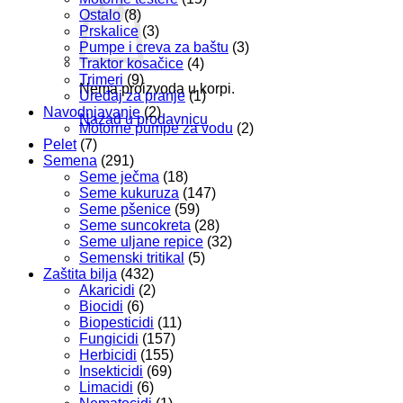
Ostalo
(8)
Prskalice
(3)
Pumpe i creva za baštu
(3)
Traktor kosačice
(4)
Trimeri
(9)
Nema proizvoda u korpi.
Uređaj za pranje
(1)
Navodnjavanje
(2)
Nazad u prodavnicu
Motorne pumpe za vodu
(2)
Pelet
(7)
Semena
(291)
Seme ječma
(18)
Seme kukuruza
(147)
Seme pšenice
(59)
Seme suncokreta
(28)
Seme uljane repice
(32)
Semenski tritikal
(5)
Zaštita bilja
(432)
Akaricidi
(2)
Biocidi
(6)
Biopesticidi
(11)
Fungicidi
(157)
Herbicidi
(155)
Insekticidi
(69)
Limacidi
(6)