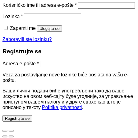
Korisničko ime ili adresa e-pošte
*
Lozinka
*
Zapamti me
Ulogujte se
Zaboravili ste lozinku?
Registrujte se
Adresa e-pošte
*
Veza za postavljanje nove lozinke biće poslata na vašu e-
poštu.
Ваши лични подаци биће употребљени тако да ваше
искуство на овом веб-сајту буде угодније, за управљање
приступом вашем налогу и у друге сврхе као што је
описано у тексту
Politika privatnosti
.
Registrujte se