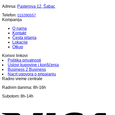
Adresa:
Pasterova 12, Šabac
Telefon:
015390557
Kompanija
O nama
Kontakt
Česta pitanja
Lokacije
Otkup
Korisni linkovi
Politika privatnosti
Uslovi kupovine i korišćenja
Business 2 Business
Nacrt ugovora o pripajanju
Radno vreme centrale
Radnim danima: 8h-16h
Subotom: 8h-14h