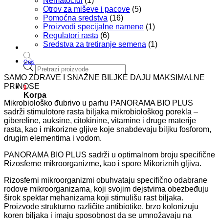
Nematocidi
(1)
Otrov za miševe i pacove
(5)
Pomoćna sredstva
(16)
Proizvodi specijalne namene
(1)
Regulatori rasta
(6)
Sredstva za tretiranje semena
(1)
Opis
Products
search
SAMO ZDRAVE I SNAŽNE BILJKE DAJU MAKSIMALNE
PRINOSE
0
Korpa
Mikrobiološko đubrivo u parhu PANORAMA BIO PLUS
sadrži stimulotore rasta biljaka mikrobiološkog porekla –
gibereline, auksine, citokinine, vitamine i druge materije
rasta, kao i mikorizne gljive koje snabdevaju biljku fosforom,
drugim elementima i vodom.
PANORAMA BIO PLUS sadrži u optimalnom broju specifične
Rizosferne mikroorganizme, kao i spore Mikoriznih gljiva.
Rizosferni mikroorganizmi obuhvataju specifično odabrane
rodove mikroorganizama, koji svojim dejstvima obezbeđuju
širok spektar mehanizama koji stimulišu rast biljaka.
Proizvode strukturno različite antibiotike, brzo kolonizuju
koren biljaka i imaju sposobnost da se umnožavaju na