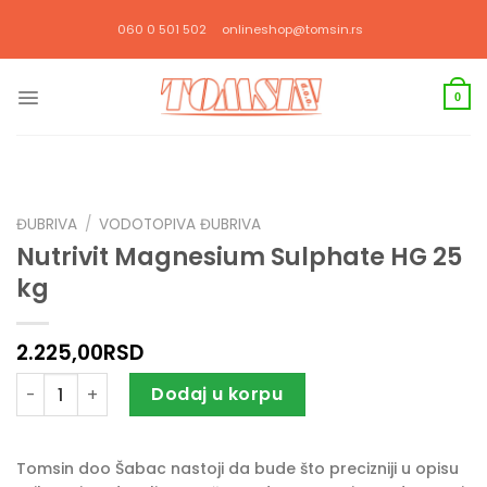
Прескочи
060 0 501 502
onlineshop@tomsin.rs
на
садржај
0
ĐUBRIVA
/
VODOTOPIVA ĐUBRIVA
Nutrivit Magnesium Sulphate HG 25
kg
2.225,00
RSD
Nutrivit Magnesium Sulphate HG 25 kg količina
Dodaj u korpu
Tomsin doo Šabac nastoji da bude što precizniji u opisu