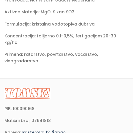
Proizvođač: Nutrivival Products Nederland
Aktivne Materije: MgO, S kao SO3
Formulacija: kristalna vodotopiva đubriva
Koncentracija: folijarno 0,1-0,5%, fertigacijom 20-30
kg/ha
Primena: ratarstvo, povrtarstvo, voćarstvo,
vinogradarstvo
PIB: 100090168
Matični broj: 07641818
Adresa:
Pasterova 12, Šabac