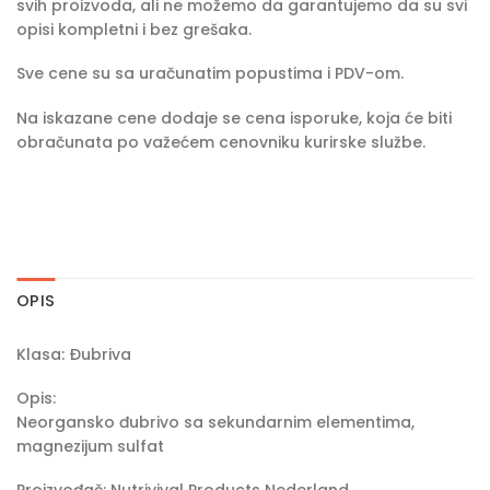
svih proizvoda, ali ne možemo da garantujemo da su svi
opisi kompletni i bez grešaka.
Sve cene su sa uračunatim popustima i PDV-om.
Na iskazane cene dodaje se cena isporuke, koja će biti
obračunata po važećem cenovniku kurirske službe.
OPIS
Klasa: Ðubriva
Opis:
Neorgansko đubrivo sa sekundarnim elementima,
magnezijum sulfat