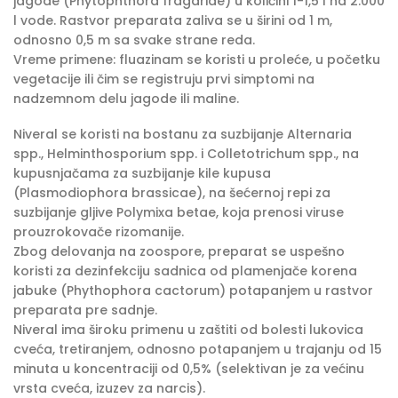
jagode (Phytophthora fragariae) u količini 1-1,5 l na 2.000
l vode. Rastvor preparata zaliva se u širini od 1 m,
odnosno 0,5 m sa svake strane reda.
Vreme primene: fluazinam se koristi u proleće, u početku
vegetacije ili čim se registruju prvi simptomi na
nadzemnom delu jagode ili maline.
Niveral se koristi na bostanu za suzbijanje Alternaria
spp., Helminthosporium spp. i Colletotrichum spp., na
kupusnjačama za suzbijanje kile kupusa
(Plasmodiophora brassicae), na šećernoj repi za
suzbijanje gljive Polymixa betae, koja prenosi viruse
prouzrokovače rizomanije.
Zbog delovanja na zoospore, preparat se uspešno
koristi za dezinfekciju sadnica od plamenjače korena
jabuke (Phythophora cactorum) potapanjem u rastvor
preparata pre sadnje.
Niveral ima široku primenu u zaštiti od bolesti lukovica
cveća, tretiranjem, odnosno potapanjem u trajanju od 15
minuta u koncentraciji od 0,5% (selektivan je za većinu
vrsta cveća, izuzev za narcis).