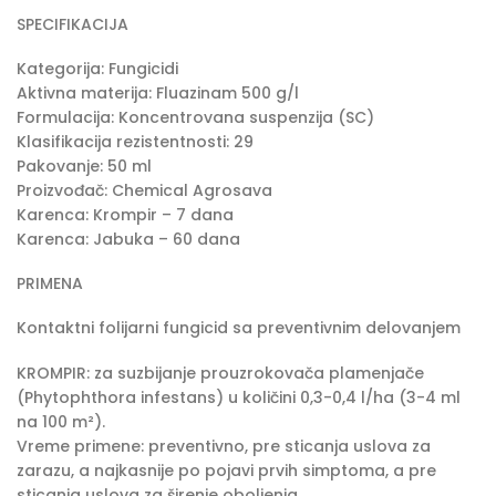
SPECIFIKACIJA
Kategorija: Fungicidi
Aktivna materija: Fluazinam 500 g/l
Formulacija: Koncentrovana suspenzija (SC)
Klasifikacija rezistentnosti: 29
Pakovanje: 50 ml
Proizvođač: Chemical Agrosava
Karenca: Krompir – 7 dana
Karenca: Jabuka – 60 dana
PRIMENA
Kontaktni folijarni fungicid sa preventivnim delovanjem
KROMPIR: za suzbijanje prouzrokovača plamenjače
(Phytophthora infestans) u količini 0,3-0,4 l/ha (3-4 ml
na 100 m²).
Vreme primene: preventivno, pre sticanja uslova za
zarazu, a najkasnije po pojavi prvih simptoma, a pre
sticanja uslova za širenje oboljenja.