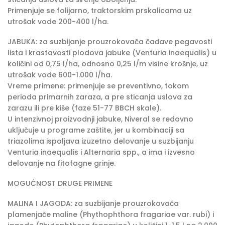
Primenjuje se folijarno, traktorskim prskalicama uz
utrošak vode 200-400 l/ha.
JABUKA: za suzbijanje prouzrokovača čađave pegavosti
lista i krastavosti plodova jabuke (Venturia inaequalis) u
količini od 0,75 l/ha, odnosno 0,25 l/m visine krošnje, uz
utrošak vode 600-1.000 l/ha.
Vreme primene: primenjuje se preventivno, tokom
perioda primarnih zaraza, a pre sticanja uslova za
zarazu ili pre kiše (faze 51-77 BBCH skale).
U intenzivnoj proizvodnji jabuke, Niveral se redovno
uključuje u programe zaštite, jer u kombinaciji sa
triazolima ispoljava izuzetno delovanje u suzbijanju
Venturia inaequalis i Alternaria spp., a ima i izvesno
delovanje na fitofagne grinje.
MOGUĆNOST DRUGE PRIMENE
MALINA I JAGODA: za suzbijanje prouzrokovača
plamenjače maline (Phythophthora fragariae var. rubi) i