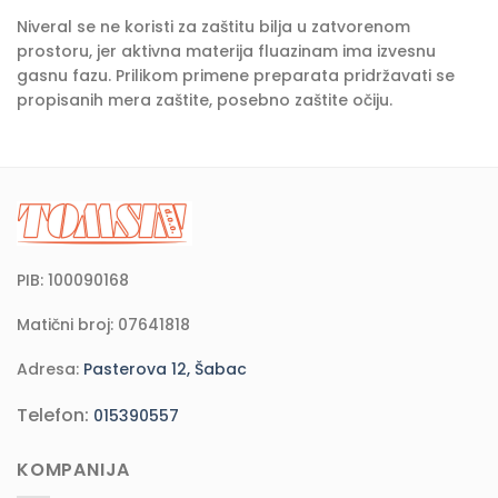
Niveral se ne koristi za zaštitu bilja u zatvorenom
prostoru, jer aktivna materija fluazinam ima izvesnu
gasnu fazu. Prilikom primene preparata pridržavati se
propisanih mera zaštite, posebno zaštite očiju.
PIB: 100090168
Matični broj: 07641818
Adresa:
Pasterova 12, Šabac
Telefon:
015390557
KOMPANIJA