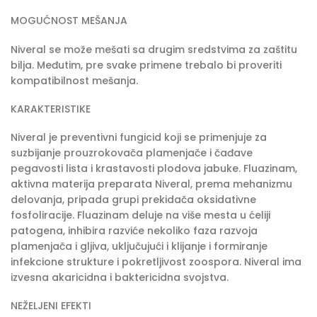
MOGUĆNOST MEŠANJA
Niveral se može mešati sa drugim sredstvima za zaštitu
bilja. Međutim, pre svake primene trebalo bi proveriti
kompatibilnost mešanja.
KARAKTERISTIKE
Niveral je preventivni fungicid koji se primenjuje za
suzbijanje prouzrokovača plamenjače i čađave
pegavosti lista i krastavosti plodova jabuke. Fluazinam,
aktivna materija preparata Niveral, prema mehanizmu
delovanja, pripada grupi prekidača oksidativne
fosfoliracije. Fluazinam deluje na više mesta u ćeliji
patogena, inhibira razviće nekoliko faza razvoja
plamenjača i gljiva, uključujući i klijanje i formiranje
infekcione strukture i pokretljivost zoospora. Niveral ima
izvesna akaricidna i baktericidna svojstva.
NEŽELJENI EFEKTI