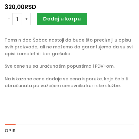
320,00
RSD
Niveral 50 ml količina
Dodaj u korpu
Tomsin doo Šabac nastoji da bude što precizniji u opisu
svih proizvoda, ali ne možemo da garantujemo da su svi
opisi kompletni i bez grešaka.
Sve cene su sa uračunatim popustima i PDV-om.
Na iskazane cene dodaje se cena isporuke, koja će biti
obračunata po važećem cenovniku kurirske službe.
OPIS