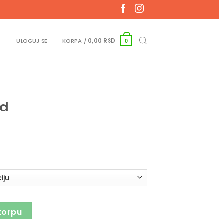
ULOGUJ SE
KORPA /
0,00
RSD
0
id
korpu