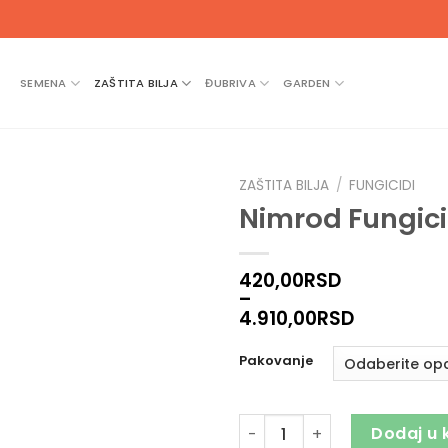
SEMENA
ZAŠTITA BILJA
ĐUBRIVA
GARDEN
ZAŠTITA BILJA
/
FUNGICIDI
Nimrod Fungic
420,00
RSD
–
4.910,00
RSD
Pakovanje
Nimrod Fungicid količina
Dodaj u 