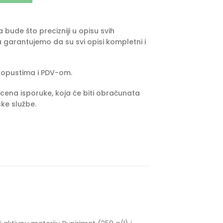
bude što precizniji u opisu svih
 garantujemo da su svi opisi kompletni i
popustima i PDV-om.
cena isporuke, koja će biti obračunata
ke službe.