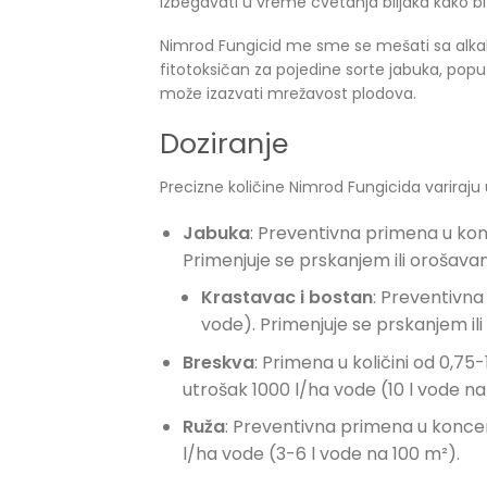
izbegavati u vreme cvetanja biljaka kako bi 
Nimrod Fungicid me sme se mešati sa alkaln
fitotoksičan za pojedine sorte jabuka, po
može izazvati mrežavost plodova.
Doziranje
Precizne količine Nimrod Fungicida variraju 
Jabuka
: Preventivna primena u konc
Primenjuje se prskanjem ili orošava
Krastavac i bostan
: Preventivna
vode). Primenjuje se prskanjem il
Breskva
: Primena u količini od 0,75
utrošak 1000 l/ha vode (10 l vode na
Ruža
: Preventivna primena u koncen
l/ha vode (3-6 l vode na 100 m²).