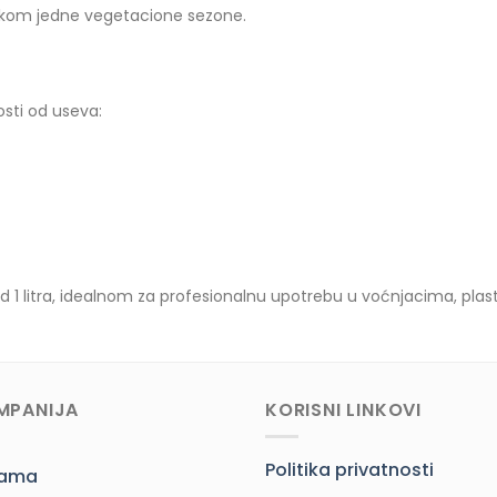
 tokom jedne vegetacione sezone.
osti od useva:
d 1 litra, idealnom za profesionalnu upotrebu u voćnjacima, pla
MPANIJA
KORISNI LINKOVI
Politika privatnosti
nama