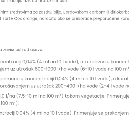
se smanjio rizik od fitotoksičnosti.
im sredstvima za zaštitu bilja, Bordovskom čorbom ili ditiokar
put sorte Cox orange, naročito ako se prekorače preporučene kon
u zavisnosti od useva:
entraciji 0,04% (4 ml na 10 l vode), a kurativna u koncentr
njem uz utrošak 600-1000 l/ha vode (6-10 l vode na 100 m²
 primena u koncentraciji 0,04% (4 ml na 10 l vode), a kurat
i orošavanjem uz utrošak 200-400 l/ha vode (2-4 l vode n
-1,0 l/ha (7,5-10 ml na 100 m²) tokom vegetacije. Primenju
 100 m²).
traciji 0,04% (4 ml na 10 l vode). Primenjuje se prskanje