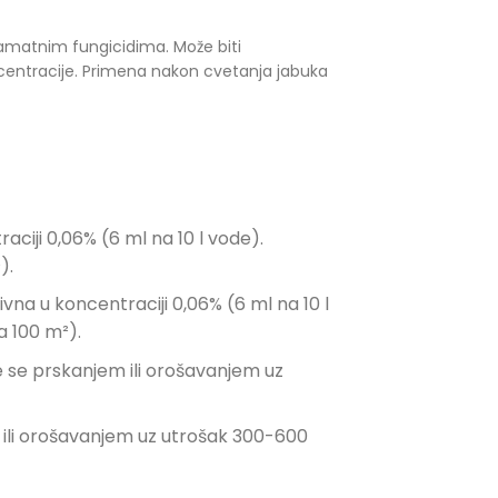
bamatnim fungicidima. Može biti
centracije. Primena nakon cvetanja jabuka
aciji 0,06% (6 ml na 10 l vode).
).
ivna u koncentraciji 0,06% (6 ml na 10 l
a 100 m²).
je se prskanjem ili orošavanjem uz
m ili orošavanjem uz utrošak 300-600