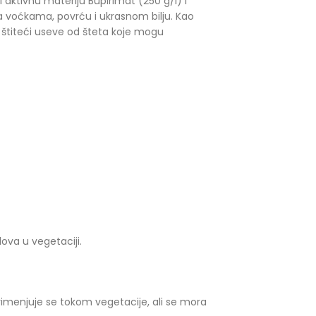
i aktivnu materiju Bupirimat (250 g/l) i
 na voćkama, povrću i ukrasnom bilju. Kao
 štiteći useve od šteta koje mogu
lova u vegetaciji.
rimenjuje se tokom vegetacije, ali se mora