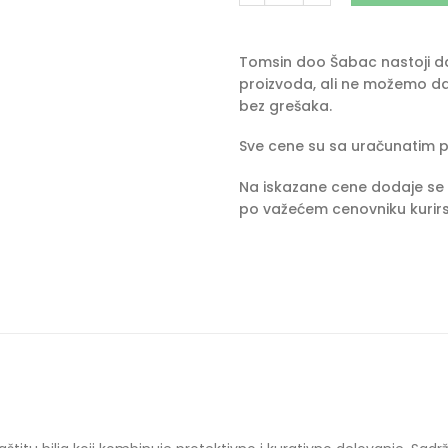
Tomsin doo Šabac nastoji da 
proizvoda, ali ne možemo da
bez grešaka.
Sve cene su sa uračunatim 
Na iskazane cene dodaje se 
po važećem cenovniku kurirs