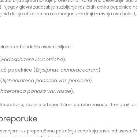
štitu bilja koji kombinuje protektivno i kurativno delovanje. Sadrž
. Njegov glavni zadatak je suzbijanje različitih oblika pepelnice
cid deluje efikasno na mikroorganizme koji izazivaju ovu bolest,
lnice kod sledećih useva i biljaka:
(
Podosphaera leucotricha
).
ač pepelnice (
Erysiphae cichoracearum
).
(
Sphaeroteca pannosa var. persicae
).
haeroteca panosa var. rosae
).
i kurativno, zavisno od specifičnih potreba zasada i trenutnih us
 preporuke
ošavanjem, uz preporučenu potrošnju vode koja zavisi od useva. P