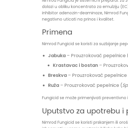
Nimrod Fungicid je sistemični preparat za za
dolazi u obliku koncentrata za emulziju (EC)
inhibitor adenozin-deaminaze, Nimrod Fungi
negativno uticati na prinos i kvalitet.
Primena
Nimrod Fungicid se koristi za suzbijanje pepe
Jabuka
– Prouzrokovač pepelnice 
Krastavac i bostan
– Prouzrokov
Breskva
– Prouzrokovač pepelnice 
Ruža
– Prouzrokovač pepelnice (
Sp
Fungicid se može primenjivati preventivno il
Uputstvo za upotrebu i
Nimrod Fungicid se koristi prskanjem ili or