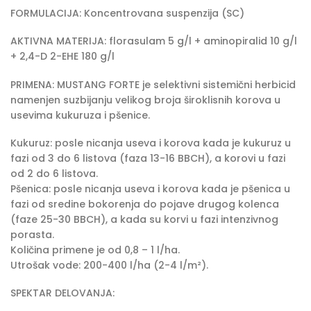
FORMULACIJA: Koncentrovana suspenzija (SC)
AKTIVNA MATERIJA: florasulam 5 g/l + aminopiralid 10 g/l
+ 2,4-D 2-EHE 180 g/l
PRIMENA: MUSTANG FORTE je selektivni sistemični herbicid
namenjen suzbijanju velikog broja široklisnih korova u
usevima kukuruza i pšenice.
Kukuruz: posle nicanja useva i korova kada je kukuruz u
fazi od 3 do 6 listova (faza 13-16 BBCH), a korovi u fazi
od 2 do 6 listova.
Pšenica: posle nicanja useva i korova kada je pšenica u
fazi od sredine bokorenja do pojave drugog kolenca
(faze 25-30 BBCH), a kada su korvi u fazi intenzivnog
porasta.
Količina primene je od 0,8 – 1 l/ha.
Utrošak vode: 200-400 l/ha (2-4 l/m²).
SPEKTAR DELOVANJA: