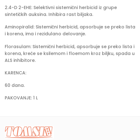
2.4-D 2-EHE: Selektivni sistemični herbicid iz grupe
sintetičkih auksina. Inhibira rast biljaka.
Aminopiralid: Sistemični herbicid, apsorbuje se preko lista
i korena, ima i rezidulano delovanje.
Florasulam: Sistemični herbicid, apsorbuje se preko lista i
korena, kreće se ksilemom i floemom kroz biljku, spada u
ALS inhibitore.
KARENCA:
60 dana.
PAKOVANJE: 1 L