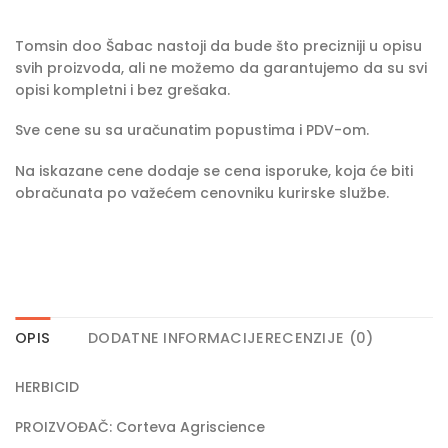
Tomsin doo Šabac nastoji da bude što precizniji u opisu
svih proizvoda, ali ne možemo da garantujemo da su svi
opisi kompletni i bez grešaka.
Sve cene su sa uračunatim popustima i PDV-om.
Na iskazane cene dodaje se cena isporuke, koja će biti
obračunata po važećem cenovniku kurirske službe.
OPIS
DODATNE INFORMACIJE
RECENZIJE (0)
HERBICID
PROIZVOĐAČ: Corteva Agriscience