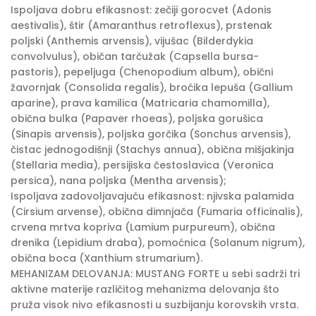
Ispoljava dobru efikasnost: zečiji gorocvet (Adonis
aestivalis), štir (Amaranthus retroflexus), prstenak
poljski (Anthemis arvensis), vijušac (Bilderdykia
convolvulus), običan tarčužak (Capsella bursa-
pastoris), pepeljuga (Chenopodium album), obični
žavornjak (Consolida regalis), broćika lepuša (Gallium
aparine), prava kamilica (Matricaria chamomilla),
obična bulka (Papaver rhoeas), poljska gorušica
(Sinapis arvensis), poljska gorčika (Sonchus arvensis),
čistac jednogodišnji (Stachys annua), obična mišjakinja
(Stellaria media), persijiska čestoslavica (Veronica
persica), nana poljska (Mentha arvensis);
Ispoljava zadovoljavajuću efikasnost: njivska palamida
(Cirsium arvense), obična dimnjača (Fumaria officinalis),
crvena mrtva kopriva (Lamium purpureum), obična
drenika (Lepidium draba), pomoćnica (Solanum nigrum),
obična boca (Xanthium strumarium).
MEHANIZAM DELOVANJA: MUSTANG FORTE u sebi sadrži tri
aktivne materije različitog mehanizma delovanja što
pruža visok nivo efikasnosti u suzbijanju korovskih vrsta.