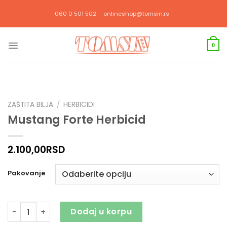
Прескочи
060 0 501 502
onlineshop@tomsin.rs
на
садржај
0
ZAŠTITA BILJA
/
HERBICIDI
Mustang Forte Herbicid
2.100,00
RSD
Pakovanje
Mustang Forte Herbicid količina
Dodaj u korpu