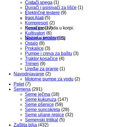
Čistači snega
(1)
Duvači i usisivači za lišće
(1)
Električne testere
(9)
Irgot Alati
(5)
Kompresori
(2)
Kosačice
(17)
Nema proizvoda u korpi.
Kultivatori
(6)
Nazad u prodavnicu
Motorne testere
(15)
Ostalo
(8)
Prskalice
(3)
Pumpe i creva za baštu
(3)
Traktor kosačice
(4)
Trimeri
(9)
Uređaj za pranje
(1)
Navodnjavanje
(2)
Motorne pumpe za vodu
(2)
Pelet
(7)
Semena
(291)
Seme ječma
(18)
Seme kukuruza
(147)
Seme pšenice
(59)
Seme suncokreta
(28)
Seme uljane repice
(32)
Semenski tritikal
(5)
Zaštita bilja
(432)