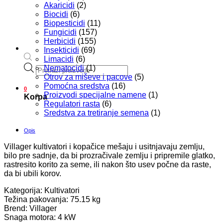
Akaricidi
(2)
Biocidi
(6)
Biopesticidi
(11)
Fungicidi
(157)
Herbicidi
(155)
Insekticidi
(69)
Limacidi
(6)
Products
Nematocidi
(1)
search
Otrov za miševe i pacove
(5)
Pomoćna sredstva
(16)
0
Proizvodi specijalne namene
(1)
Korpa
Regulatori rasta
(6)
Sredstva za tretiranje semena
(1)
Opis
Villager kultivatori i kopačice mešaju i usitnjavaju zemlju,
bilo pre sadnje, da bi prozračivale zemlju i pripremile glatko,
rastresito korito za seme, ili nakon što usev počne da raste,
da bi ubili korov.
Kategorija: Kultivatori
Težina pakovanja: 75.15 kg
Brend: Villager
Snaga motora: 4 kW