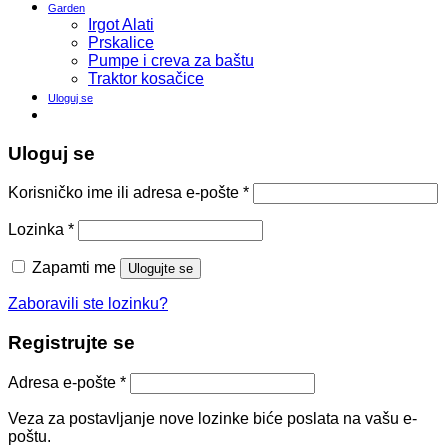
Garden
Irgot Alati
Prskalice
Pumpe i creva za baštu
Traktor kosačice
Uloguj se
Uloguj se
Korisničko ime ili adresa e-pošte
*
Lozinka
*
Zapamti me
Ulogujte se
Zaboravili ste lozinku?
Registrujte se
Adresa e-pošte
*
Veza za postavljanje nove lozinke biće poslata na vašu e-
poštu.