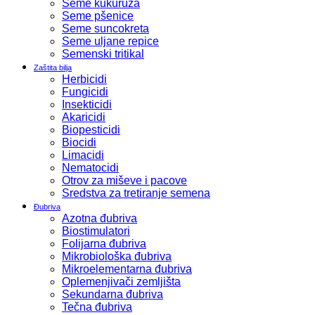
Seme kukuruza
Seme pšenice
Seme suncokreta
Seme uljane repice
Semenski tritikal
Zaštita bilja
Herbicidi
Fungicidi
Insekticidi
Akaricidi
Biopesticidi
Biocidi
Limacidi
Nematocidi
Otrov za miševe i pacove
Sredstva za tretiranje semena
Đubriva
Azotna đubriva
Biostimulatori
Folijarna đubriva
Mikrobiološka đubriva
Mikroelementarna đubriva
Oplemenjivači zemljišta
Sekundarna đubriva
Tečna đubriva