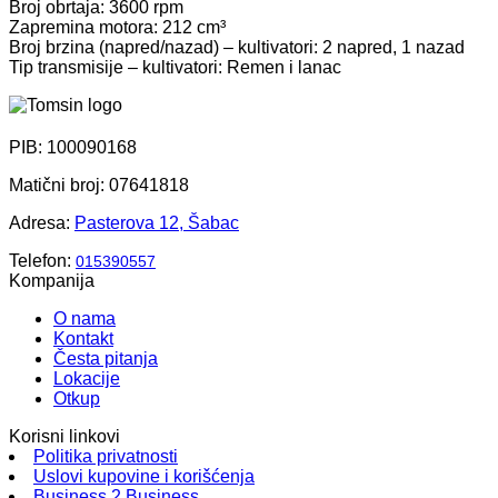
Broj obrtaja: 3600 rpm
Zapremina motora: 212 cm³
Broj brzina (napred/nazad) – kultivatori: 2 napred, 1 nazad
Tip transmisije – kultivatori: Remen i lanac
PIB: 100090168
Matični broj: 07641818
Adresa:
Pasterova 12, Šabac
Telefon:
015390557
Kompanija
O nama
Kontakt
Česta pitanja
Lokacije
Otkup
Korisni linkovi
Politika privatnosti
Uslovi kupovine i korišćenja
Business 2 Business