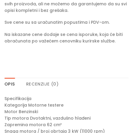
svih proizvoda, ali ne možemo da garantujemo da su svi
opisi kompletni i bez grešaka.
Sve cene su sa uračunatim popustima i PDV-om.
Na iskazane cene dodaje se cena isporuke, koja će biti
obračunata po važećem cenovniku kurirske službe.
OPIS
RECENZIJE (0)
Specifikacija
Kategorija Motorne testere
Motor Benzinski
Tip motora Dvotaktni, vazdušno hlađeni
Zapremina motora 62 cm³
Snaga motora / broj obrtaja 3 kW (11000 rpm)