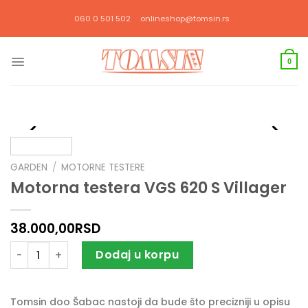
Прескочи
060 0 501 502
onlineshop@tomsin.rs
на
садржај
0
GARDEN
/
MOTORNE TESTERE
Motorna testera VGS 620 S Villager
38.000,00
RSD
Motorna testera VGS 620 S Villager količina
Dodaj u korpu
Tomsin doo Šabac nastoji da bude što precizniji u opisu