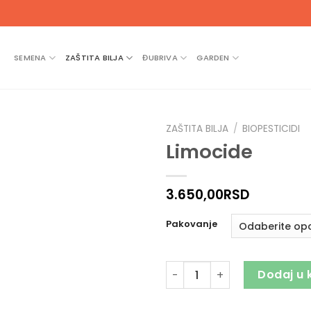
SEMENA
ZAŠTITA BILJA
ĐUBRIVA
GARDEN
ZAŠTITA BILJA
/
BIOPESTICIDI
Limocide
3.650,00
RSD
Pakovanje
Limocide količina
Dodaj u 