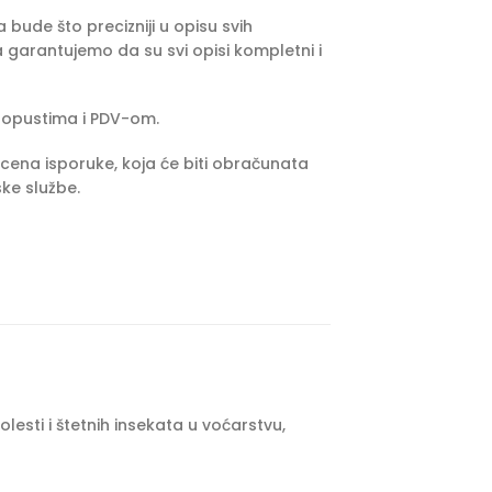
bude što precizniji u opisu svih
 garantujemo da su svi opisi kompletni i
popustima i PDV-om.
cena isporuke, koja će biti obračunata
ke službe.
lesti i štetnih insekata u voćarstvu,