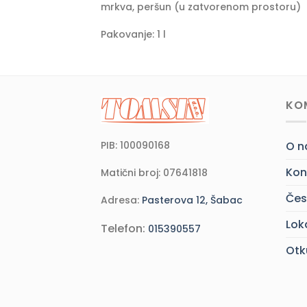
mrkva, peršun (u zatvorenom prostoru)
Pakovanje: 1 l
KO
PIB: 100090168
O 
Kon
Matični broj: 07641818
Čes
Adresa:
Pasterova 12, Šabac
Lok
Telefon:
015390557
Otk