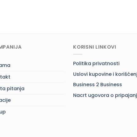
MPANIJA
KORISNI LINKOVI
Politika privatnosti
nama
Uslovi kupovine i korišćen
takt
Business 2 Business
ta pitanja
Nacrt ugovora o pripajan
acije
up