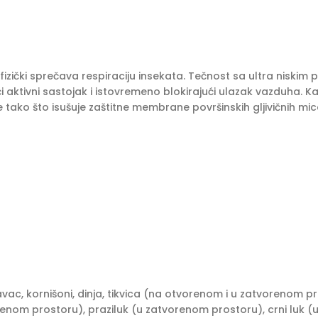
 fizički sprečava respiraciju insekata. Tečnost sa ultra niski
i aktivni sastojak i istovremeno blokirajući ulazak vazduha. K
 tako što isušuje zaštitne membrane površinskih gljivičnih mice
vac, kornišoni, dinja, tikvica (na otvorenom i u zatvorenom pr
nom prostoru), praziluk (u zatvorenom prostoru), crni luk (