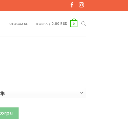
ULOGUJ SE
KORPA /
0,00
RSD
0
korpu