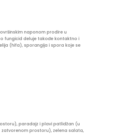
m površinskim naponom prodire u
ao fungicid deluje takođe kontaktno i
lija (hifa), sporangija i spora koje se
ostoru), paradajz i plavi patlidžan (u
u zatvorenom prostoru), zelena salata,