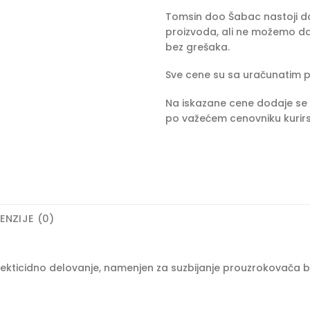
Tomsin doo Šabac nastoji da 
proizvoda, ali ne možemo da
bez grešaka.
Sve cene su sa uračunatim 
Na iskazane cene dodaje se 
po važećem cenovniku kurirs
ENZIJE (0)
nsekticidno delovanje, namenjen za suzbijanje prouzrokovača bo