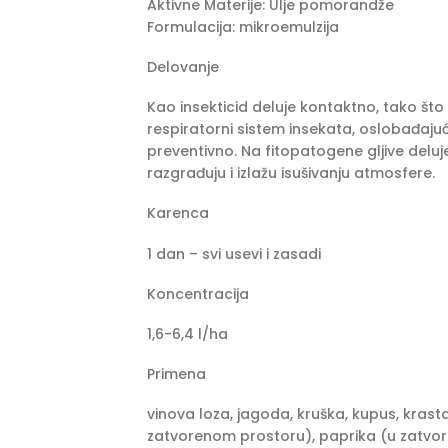
Aktivne Materije: Ulje pomorandže
Formulacija: mikroemulzija
Delovanje
Kao insekticid deluje kontaktno, tako što
respiratorni sistem insekata, oslobađajuć
preventivno. Na fitopatogene gljive deluje
razgrađuju i izlažu isušivanju atmosfere.
Karenca
1 dan – svi usevi i zasadi
Koncentracija
1,6-6,4 l/ha
Primena
vinova loza, jagoda, kruška, kupus, krasta
zatvorenom prostoru), paprika (u zatvore