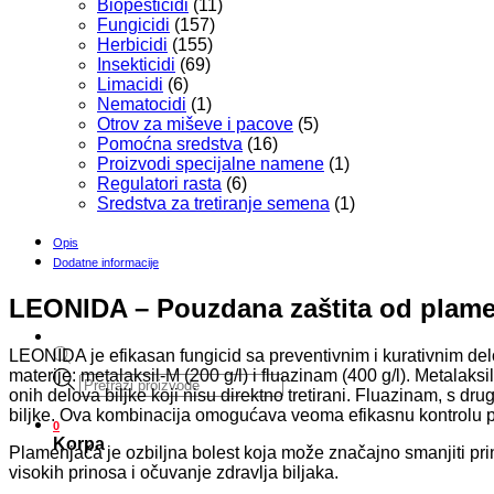
Biopesticidi
(11)
Fungicidi
(157)
Herbicidi
(155)
Insekticidi
(69)
Limacidi
(6)
Nematocidi
(1)
Otrov za miševe i pacove
(5)
Pomoćna sredstva
(16)
Proizvodi specijalne namene
(1)
Regulatori rasta
(6)
Sredstva za tretiranje semena
(1)
Opis
Dodatne informacije
LEONIDA – Pouzdana zaštita od plamen
LEONIDA je efikasan fungicid sa preventivnim i kurativnim del
materije: metalaksil-M (200 g/l) i fluazinam (400 g/l). Metalaks
Products
onih delova biljke koji nisu direktno tretirani. Fluazinam, s dr
search
biljke. Ova kombinacija omogućava veoma efikasnu kontrolu pl
0
Korpa
Plamenjača je ozbiljna bolest koja može značajno smanjiti prin
visokih prinosa i očuvanje zdravlja biljaka.