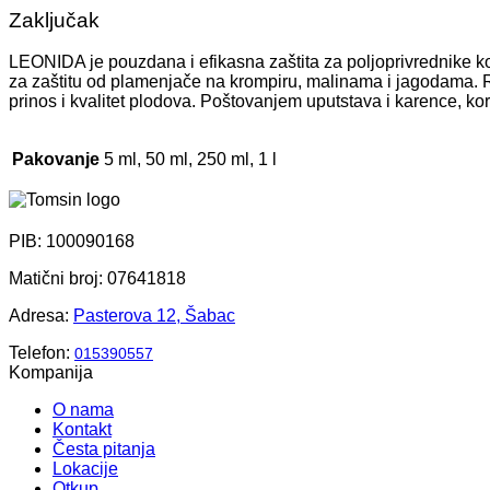
Zaključak
LEONIDA je pouzdana i efikasna zaštita za poljoprivrednike koji
za zaštitu od plamenjače na krompiru, malinama i jagodama. 
prinos i kvalitet plodova. Poštovanjem uputstava i karence, kori
Pakovanje
5 ml, 50 ml, 250 ml, 1 l
PIB: 100090168
Matični broj: 07641818
Adresa:
Pasterova 12, Šabac
Telefon:
015390557
Kompanija
O nama
Kontakt
Česta pitanja
Lokacije
Otkup