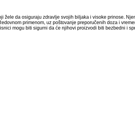
 žele da osiguraju zdravlje svojih biljaka i visoke prinose. Nje
Redovnom primenom, uz poštovanje preporučenih doza i vremena 
snici mogu biti sigurni da će njihovi proizvodi biti bezbedni i spr