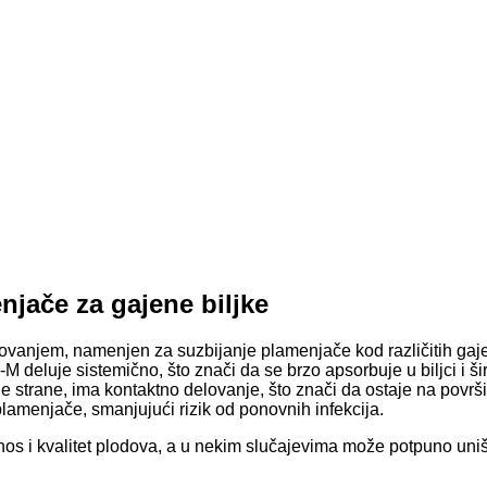
jače za gajene biljke
ovanjem, namenjen za suzbijanje plamenjače kod različitih gaje
il-M deluje sistemično, što znači da se brzo apsorbuje u biljci i 
uge strane, ima kontaktno delovanje, što znači da ostaje na površi
amenjače, smanjujući rizik od ponovnih infekcija.
os i kvalitet plodova, a u nekim slučajevima može potpuno uništ