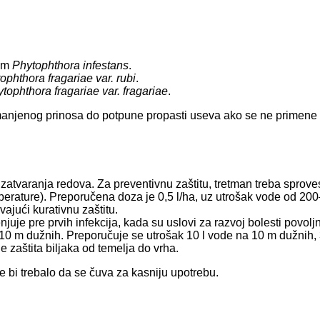
mom
Phytophthora infestans
.
ophthora fragariae var. rubi
.
tophthora fragariae var. fragariae
.
manjenog prinosa do potpune propasti useva ako se ne primene
varanja redova. Za preventivnu zaštitu, tretman treba sprovesti
emperature). Preporučena doza je 0,5 l/ha, uz utrošak vode od 2
ajući kurativnu zaštitu.
uje pre prvih infekcija, kada su uslovi za razvoj bolesti povoljn
 10 m dužnih. Preporučuje se utrošak 10 l vode na 10 m dužni
 zaštita biljaka od temelja do vrha.
ne bi trebalo da se čuva za kasniju upotrebu.