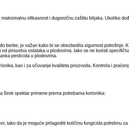
ksimalnu efikasnost i dugoročnu zaštitu biljaka. Ukoliko dođe
 do berbe, je važan kako bi se obezbedila sigurnost potrošnje.
 prisustva ostataka u plodovima. Iako se ne koristi specifičn
anka pesticida u plodovima.
orisnika, kao i za očuvanje kvaliteta proizvoda. Kontrola i pra
 širok spektar primene prema potrebama korisnika:
ni, tako da je moguće prilagoditi količinu fungicida potrebnu za