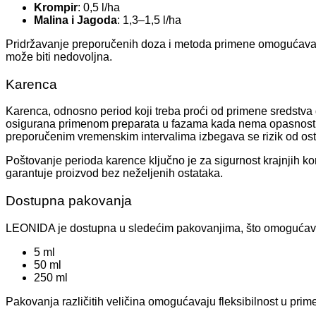
Krompir
: 0,5 l/ha
Malina i Jagoda
: 1,3–1,5 l/ha
Pridržavanje preporučenih doza i metoda primene omogućava ma
može biti nedovoljna.
Karenca
Karenca, odnosno period koji treba proći od primene sredstva
osigurana primenom preparata u fazama kada nema opasnosti od
preporučenim vremenskim intervalima izbegava se rizik od ost
Poštovanje perioda karence ključno je za sigurnost krajnjih k
garantuje proizvod bez neželjenih ostataka.
Dostupna pakovanja
LEONIDA je dostupna u sledećim pakovanjima, što omogućava
5 ml
50 ml
250 ml
Pakovanja različitih veličina omogućavaju fleksibilnost u prime