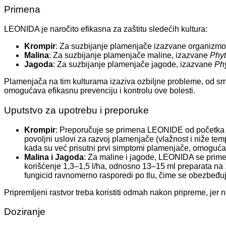
Primena
LEONIDA je naročito efikasna za zaštitu sledećih kultura:
Krompir
: Za suzbijanje plamenjače izazvane organiz
Malina
: Za suzbijanje plamenjače maline, izazvane
Phyt
Jagoda
: Za suzbijanje plamenjače jagode, izazvane
Phy
Plamenjača na tim kulturama izaziva ozbiljne probleme, od s
omogućava efikasnu prevenciju i kontrolu ove bolesti.
Uputstvo za upotrebu i preporuke
Krompir
: Preporučuje se primena LEONIDE od početka zat
povoljni uslovi za razvoj plamenjače (vlažnost i niže t
kada su već prisutni prvi simptomi plamenjače, omogućav
Malina i Jagoda
: Za maline i jagode, LEONIDA se primenj
korišćenje 1,3–1,5 l/ha, odnosno 13–15 ml preparata na
fungicid ravnomerno rasporedi po tlu, čime se obezbeđuje
Pripremljeni rastvor treba koristiti odmah nakon pripreme, jer 
Doziranje