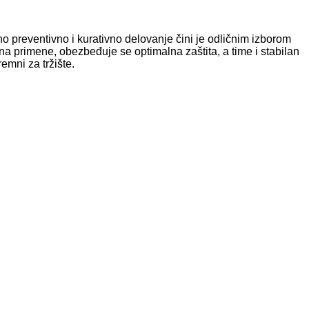
no preventivno i kurativno delovanje čini je odličnim izborom
primene, obezbeđuje se optimalna zaštita, a time i stabilan
emni za tržište.