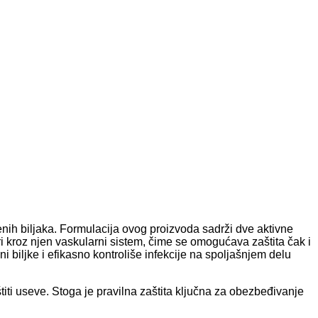
nih biljaka. Formulacija ovog proizvoda sadrži dve aktivne
širi kroz njen vaskularni sistem, čime se omogućava zaštita čak i
ni biljke i efikasno kontroliše infekcije na spoljašnjem delu
iti useve. Stoga je pravilna zaštita ključna za obezbeđivanje