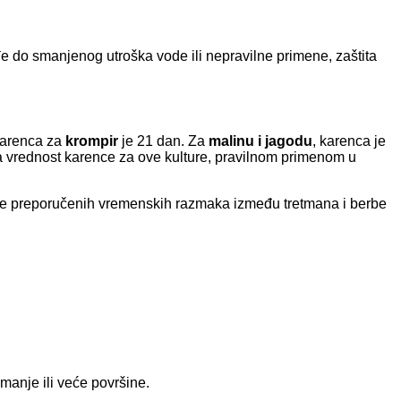
 do smanjenog utroška vode ili nepravilne primene, zaštita
 Karenca za
krompir
je 21 dan. Za
malinu i jagodu
, karenca je
a vrednost karence za ove kulture, pravilnom primenom u
ćenje preporučenih vremenskih razmaka između tretmana i berbe
 manje ili veće površine.