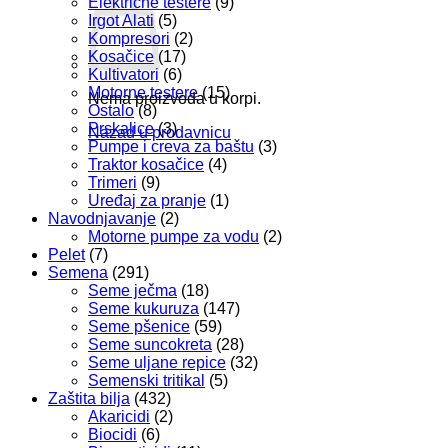
Električne testere
(9)
Irgot Alati
(5)
Kompresori
(2)
Kosačice
(17)
Kultivatori
(6)
Motorne testere
(15)
Nema proizvoda u korpi.
Ostalo
(8)
Prskalice
(3)
Nazad u prodavnicu
Pumpe i creva za baštu
(3)
Traktor kosačice
(4)
Trimeri
(9)
Uređaj za pranje
(1)
Navodnjavanje
(2)
Motorne pumpe za vodu
(2)
Pelet
(7)
Semena
(291)
Seme ječma
(18)
Seme kukuruza
(147)
Seme pšenice
(59)
Seme suncokreta
(28)
Seme uljane repice
(32)
Semenski tritikal
(5)
Zaštita bilja
(432)
Akaricidi
(2)
Biocidi
(6)