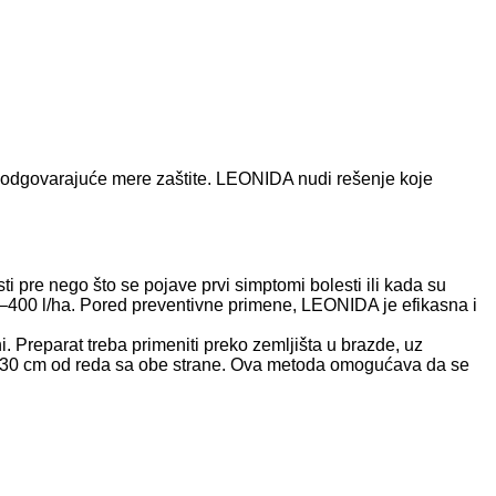
 odgovarajuće mere zaštite. LEONIDA nudi rešenje koje
 pre nego što se pojave prvi simptomi bolesti ili kada su
00–400 l/ha. Pored preventivne primene, LEONIDA je efikasna i
i. Preparat treba primeniti preko zemljišta u brazde, uz
h, 30 cm od reda sa obe strane. Ova metoda omogućava da se