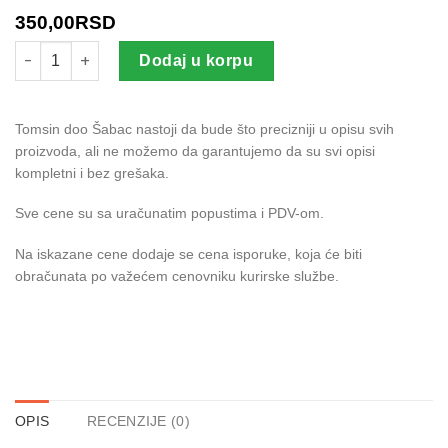
350,00
RSD
Kontakt 50 ml količina
Dodaj u korpu
Tomsin doo Šabac nastoji da bude što precizniji u opisu svih
proizvoda, ali ne možemo da garantujemo da su svi opisi
kompletni i bez grešaka.
Sve cene su sa uračunatim popustima i PDV-om.
Na iskazane cene dodaje se cena isporuke, koja će biti
obračunata po važećem cenovniku kurirske službe.
OPIS
RECENZIJE (0)