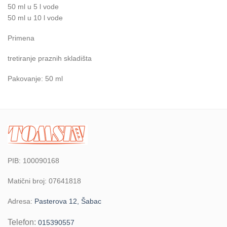
50 ml u 5 l vode
50 ml u 10 l vode
Primena
tretiranje praznih skladišta
Pakovanje: 50 ml
PIB: 100090168
Matični broj: 07641818
Adresa:
Pasterova 12, Šabac
Telefon:
015390557