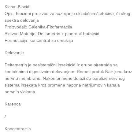
Klasa: Biocidi
Opis: Biocidni proizvod za suzbijanje skladišnih štetočina, širokog
spektra delovanja
Proizvođač: Galenika-Fitofarmacija
Aktivne Materije: Deltametrin + piperonil-butoksid
Formulacija: koncentrat za emulziju
Delovanje
Deltametrin je nesistemični insekticid iz grupe piretroida sa
kontaktnim i digestivnim delovanjem. Remeti protok Na+ jona kroz
nervnu membranu. Nakon primene dolazi do paralize nervnog
sistema insekata kroz promene napona natrijumovih kanala
nervnih vlakana.
Karenca
/
Koncentracija