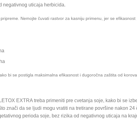
od negativnog uticaja herbicida.
on pripreme. Nemojte čuvati rastvor za kasniju primenu, jer se efikasn
/ha
/ha
ko bi se postigla maksimalna efikasnost i dugoročna zaštita od korova
LETOX EXTRA treba primeniti pre cvetanja soje, kako bi se izb
što znači da se ljudi mogu vratiti na tretirane površine nakon 
tivnog perioda soje, bez rizika od negativnog uticaja na krajn