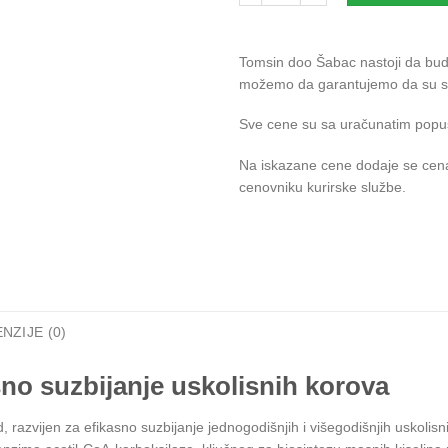
Tomsin doo Šabac nastoji da bude 
možemo da garantujemo da su svi
Sve cene su sa uračunatim popu
Na iskazane cene dodaje se cena
cenovniku kurirske službe.
NZIJE (0)
o suzbijanje uskolisnih korova
 razvijen za efikasno suzbijanje jednogodišnjih i višegodišnjih uskolis