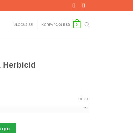
0
ULOGUJ SE
KORPA /
0,00
RSD
Herbicid
OČISTI
ina
orpu