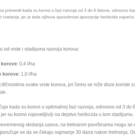
rimeniti kada su korovi u fazi razvoja od 3 do 6 listova, odnosno kad
fazi cvetanja, jer je tada njihova sposobnost apsorpcije herbicida najve
i od vrste i stadijuma razvoja korova:
 korove
: 0,4 l/ha
e korove
: 1,0 l/ha
fičnostima svake vrste korova, pri čemu se niže doze koriste z
ste.
uje kada su korovi u optimalnoj fazi razvoja, odnosno od 3 do 6 
er su korovi najosetljiviji na dejstvo herbicida u tom stadijumu.
 prevremenog skidanja useva, na tretiranim površinama mogu se o
reporučuje se da se čekaju najmanje 30 dana nakon tretiranja.