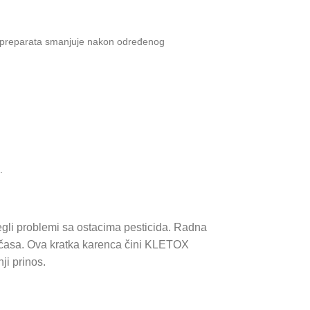
ost preparata smanjuje nakon određenog
.
egli problemi sa ostacima pesticida. Radna
24 časa. Ova kratka karenca čini KLETOX
ji prinos.