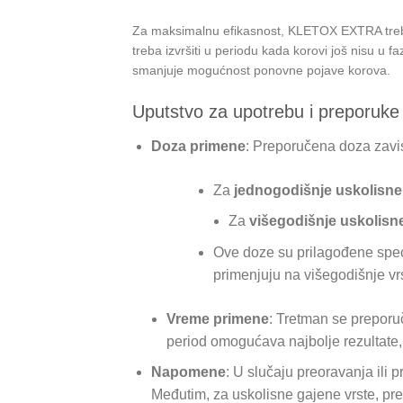
Za maksimalnu efikasnost, KLETOX EXTRA treba p
treba izvršiti u periodu kada korovi još nisu u 
smanjuje mogućnost ponovne pojave korova.
Uputstvo za upotrebu i preporuke
Doza primene
: Preporučena doza zavis
Za
jednogodišnje uskolisne
Za
višegodišnje uskolisn
Ove doze su prilagođene speci
primenjuju na višegodišnje vr
Vreme primene
: Tretman se preporuč
period omogućava najbolje rezultate, j
Napomene
: U slučaju preoravanja ili
Međutim, za uskolisne gajene vrste, p