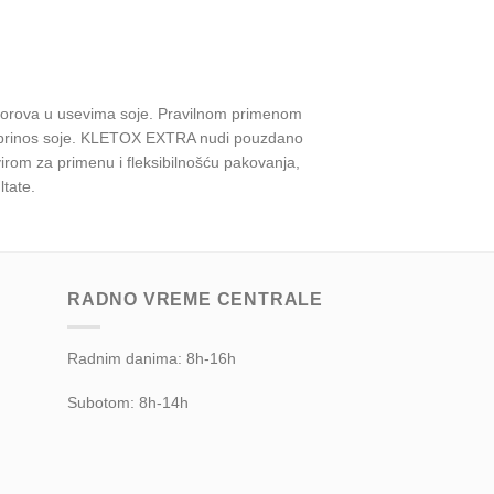
 korova u usevima soje. Pravilnom primenom
isok prinos soje. KLETOX EXTRA nudi pouzdano
irom za primenu i fleksibilnošću pakovanja,
ltate.
RADNO VREME CENTRALE
Radnim danima: 8h-16h
Subotom: 8h-14h