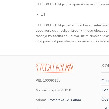
KLETOX EXTRA je dostupan u sledećim pakova
1 l
KLETOX EXTRA je izuzetno efikasan selektivni 
ovog herbicida, poljoprivrednici mogu obezbedit
rešenje za zaštitu od korova, uz minimalan uti
ovaj proizvod predstavlja idealan izbor za sve k
KO
PIB: 100090168
O n
Kont
Matični broj: 07641818
Čest
Adresa:
Pasterova 12, Šabac
Loka