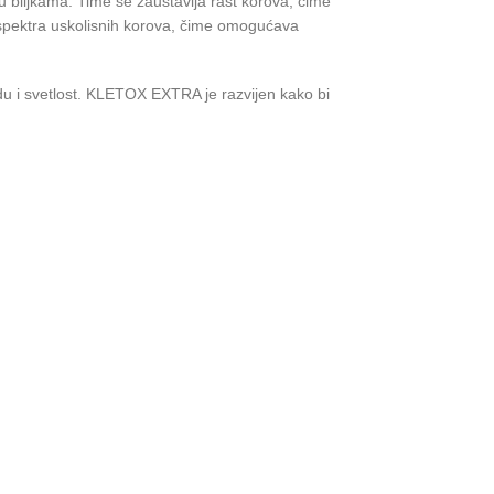
 u biljkama. Time se zaustavlja rast korova, čime
g spektra uskolisnih korova, čime omogućava
odu i svetlost. KLETOX EXTRA je razvijen kako bi