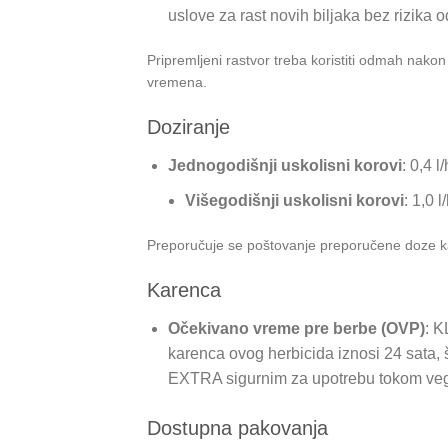
uslove za rast novih biljaka bez rizika 
Pripremljeni rastvor treba koristiti odmah nak
vremena.
Doziranje
Jednogodišnji uskolisni korovi
: 0,4 l
Višegodišnji uskolisni korovi
: 1,0 l
Preporučuje se poštovanje preporučene doze ka
Karenca
Očekivano vreme pre berbe (OVP)
: K
karenca ovog herbicida iznosi 24 sata, 
EXTRA sigurnim za upotrebu tokom vegeta
Dostupna pakovanja