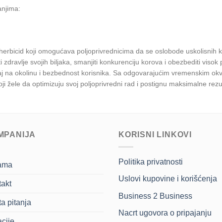
njima:
herbicid koji omogućava poljoprivrednicima da se oslobode uskolisnih
i zdravlje svojih biljaka, smanjiti konkurenciju korova i obezbediti v
caj na okolinu i bezbednost korisnika. Sa odgovarajućim vremenskim okv
oji žele da optimizuju svoj poljoprivredni rad i postignu maksimalne rezu
MPANIJA
KORISNI LINKOVI
Politika privatnosti
ama
Uslovi kupovine i korišćenja
akt
Business 2 Business
a pitanja
Nacrt ugovora o pripajanju
cije