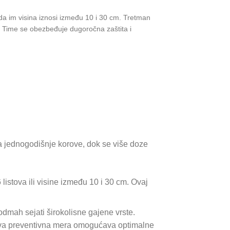
a im visina iznosi između 10 i 30 cm. Tretman
ća. Time se obezbeđuje dugoročna zaštita i
a jednogodišnje korove, dok se više doze
listova ili visine između 10 i 30 cm. Ovaj
dmah sejati širokolisne gajene vrste.
 Ova preventivna mera omogućava optimalne