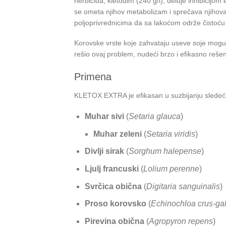
herbicida, kletodim (240 g/l), deluje inhibicijo
se ometa njihov metabolizam i sprečava njihova
poljoprivrednicima da sa lakoćom održe čistoću 
Korovske vrste koje zahvataju useve soje mogu o
rešio ovaj problem, nudeći brzo i efikasno reše
Primena
KLETOX EXTRA je efikasan u suzbijanju sledeći
Muhar sivi
(
Setaria glauca
)
Muhar zeleni
(
Setaria viridis
)
Divlji sirak
(
Sorghum halepense
)
Ljulj francuski
(
Lolium perenne
)
Svrčica obična
(
Digitaria sanguinalis
)
Proso korovsko
(
Echinochloa crus-gal
Pirevina obična
(
Agropyron repens
)