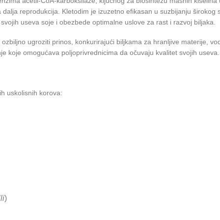
m enzima acetil-CoA-karboksilaze, ključnog za biosintezu masnih kiselina
 dalja reprodukcija. Kletodim je izuzetno efikasan u suzbijanju široko
svojih useva soje i obezbede optimalne uslove za rast i razvoj biljaka.
zbiljno ugroziti prinos, konkurirajući biljkama za hranljive materije, v
nje koje omogućava poljoprivrednicima da očuvaju kvalitet svojih useva.
h uskolisnih korova:
li
)