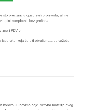
što precizniji u opisu svih proizvoda, ali ne
 opisi kompletni i bez grešaka.
stima i PDV-om.
 isporuke, koja će biti obračunata po važećem
nih korova u usevima soje. Aktivna materija ovog