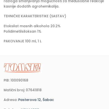
razloga smanjivanja mogućnosti za međusobne reakcije
kasnije dodatih agrohemikalija.
TEHNIČKE KARAKTERISTIKE (SASTAV)
Etoksilat masnih alkohola 20.2%
Polidimetilsiloksan 1%
PAKOVANJE 100 ml, 1 L
PIB: 100090168
Matični broj: 07641818
Adresa:
Pasterova 12, Šabac