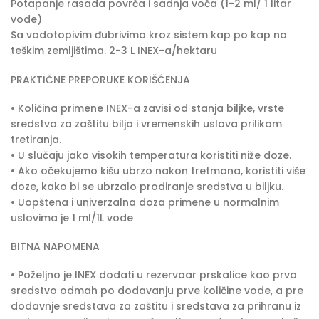
Potapanje rasada povrća i sadnja voća (1-2 ml/ 1 litar
vode)
Sa vodotopivim đubrivima kroz sistem kap po kap na
teškim zemljištima. 2-3 L INEX-a/hektaru
PRAKTIČNE PREPORUKE KORIŠĆENJA
• Količina primene INEX-a zavisi od stanja biljke, vrste
sredstva za zaštitu bilja i vremenskih uslova prilikom
tretiranja.
• U slučaju jako visokih temperatura koristiti niže doze.
• Ako očekujemo kišu ubrzo nakon tretmana, koristiti više
doze, kako bi se ubrzalo prodiranje sredstva u biljku.
• Uopštena i univerzalna doza primene u normalnim
uslovima je 1 ml/1L vode
BITNA NAPOMENA
• Poželjno je INEX dodati u rezervoar prskalice kao prvo
sredstvo odmah po dodavanju prve količine vode, a pre
dodavnje sredstava za zaštitu i sredstava za prihranu iz