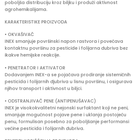
poboljša distribuciju kroz biljku i produži aktivnost
agrohemikalijama.
KARAKTERISTIKE PROIZVODA
• OKVAŠIVAČ
INEX smanjuje površinski napon rastvora i povećava
kontaktnu površinu za pesticide i folijarna đubriva bez
ikakve hemijske reakcije.
• PENETRATOR I AKTIVATOR
Dodavanjem INEX-a se pojačava prodiranje sistemičnih
pesticida i folijarnih đjubriva u lisnu površinu, i osigurava
njihov transport i aktivnost u biljci.
• ODSTRANJIVAČ PENE (ANTIPENUŠAVAC)
INEX je visokokvalitetni nejonski surfaktant koji ne peni,
smanjuje mogućnost pojave pene i uklanja postojeću
penu, formulisan posebno za poboljšanje performansi
većine pesticida i folijarnih đubriva.