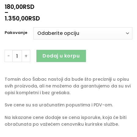
180,00
RSD
–
1.350,00
RSD
Pakovanje
Inex okvašivač količina
Dodaj u korpu
Tomsin doo Šabac nastoji da bude što precizniji u opisu
svih proizvoda, ali ne možemo da garantujemo da su svi
opisi kompletni i bez grešaka.
Sve cene su sa uračunatim popustima i PDV-om.
Na iskazane cene dodaje se cena isporuke, koja će biti
obračunata po važećem cenovniku kurirske službe.