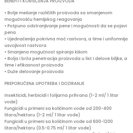
BENEFITI KORIŠĆENJA PROIZVODA
• Bolje mešanje različitih proizvoda sa smanjenom
mogućnošću hemijskog reagovanja
• Potpuno odstranjivanje pene i mogućnosti da se pojavi
pena
• Ujednačenija pokrivna moć rastvora, a time i unifomnija
usvojivost rastvora
• Smanjena mogućnost spiranja kišom
• Bolja i brža penetracija proizvoda u list i delove biljke, a
time i efikasnost proizvoda
• Duže delovanje proizvoda
PREPORUČENA UPOTREBA I DOZIRANJE
Insekticidi, herbicidi i folijarna prihrana (1-2 ml/ 1 litar
vode)
Fungicidi u primeni sa količinom vode od 200-400
litara/hektaru (1-2 ml/ 1 litar vode)
Fungicidi u primeni sa količinom vode od 600-1200
litara/hektaru (0.5-0.75 ml/ 1 litar vode)