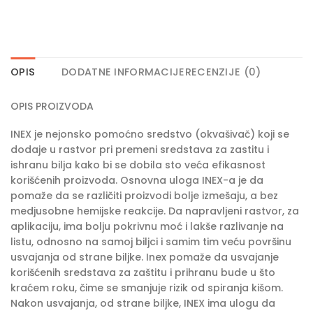
OPIS
DODATNE INFORMACIJE
RECENZIJE (0)
OPIS PROIZVODA
INEX je nejonsko pomoćno sredstvo (okvašivač) koji se
dodaje u rastvor pri premeni sredstava za zastitu i
ishranu bilja kako bi se dobila sto veća efikasnost
korišćenih proizvoda. Osnovna uloga INEX-a je da
pomaže da se različiti proizvodi bolje izmešaju, a bez
medjusobne hemijske reakcije. Da napravljeni rastvor, za
aplikaciju, ima bolju pokrivnu moć i lakše razlivanje na
listu, odnosno na samoj biljci i samim tim veću površinu
usvajanja od strane biljke. Inex pomaže da usvajanje
korišćenih sredstava za zaštitu i prihranu bude u što
kraćem roku, čime se smanjuje rizik od spiranja kišom.
Nakon usvajanja, od strane biljke, INEX ima ulogu da