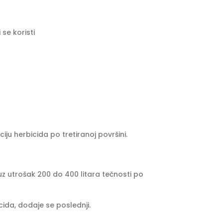
se koristi
iju herbicida po tretiranoj površini.
uz utrošak 200 do 400 litara tečnosti po
ida, dodaje se poslednji.