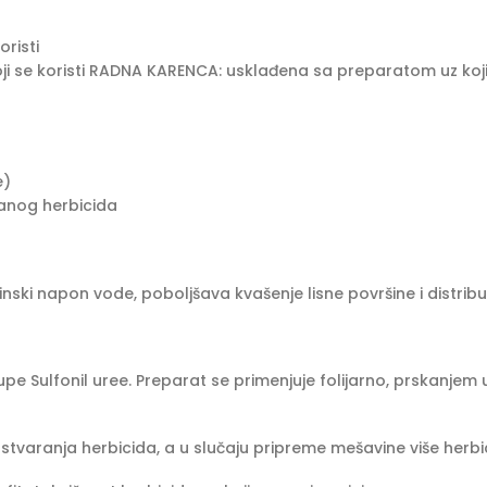
risti
 se koristi RADNA KARENCA: usklađena sa preparatom uz koji 
e)
anog herbicida
inski napon vode, poboljšava kvašenje lisne površine i distribuc
pe Sulfonil uree. Preparat se primenjuje folijarno, prskanjem 
tvaranja herbicida, a u slučaju pripreme mešavine više herbic