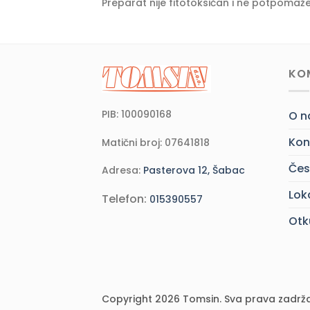
Preparat nije fitotoksičan i ne potpomaže
KO
PIB: 100090168
O 
Kon
Matični broj: 07641818
Čes
Adresa:
Pasterova 12, Šabac
Lok
Telefon:
015390557
Otk
Copyright 2026 Tomsin. Sva prava zadrž