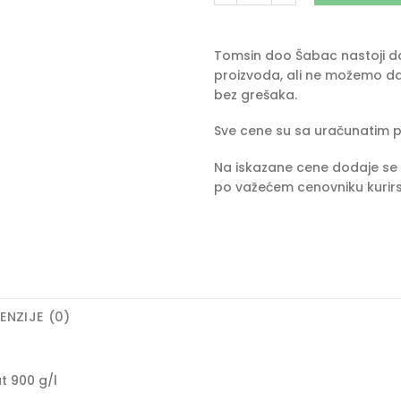
Tomsin doo Šabac nastoji da 
proizvoda, ali ne možemo da
bez grešaka.
Sve cene su sa uračunatim 
Na iskazane cene dodaje se 
po važećem cenovniku kurirs
ENZIJE (0)
at 900 g/l