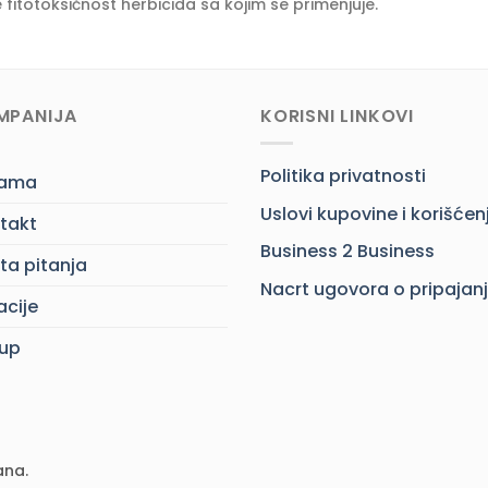
 fitotoksičnost herbicida sa kojim se primenjuje.
MPANIJA
KORISNI LINKOVI
Politika privatnosti
nama
Uslovi kupovine i korišćen
takt
Business 2 Business
ta pitanja
Nacrt ugovora o pripajan
acije
up
ana.