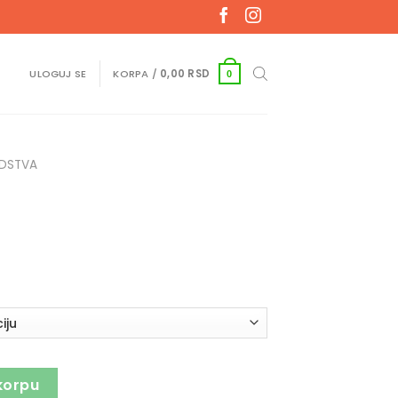
ULOGUJ SE
KORPA /
0,00
RSD
0
DSTVA
korpu