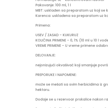
Pakovanje: 100 ml, 1 l
MBT: usklađen sa preparatom uz koji se ko
Karenca: usklađena sa preparatom uz koji
Primena:
USEV / ZASAD – KUKURUZ
KOLIČINA PRIMENE – 0, 1% (10 ml u 10 l vod
VREME PRIMENE – U vreme primene odabr
DELOVANJE:
nejonizujući okvašivač koji smanjuje površ
PREPORUKE I NAPOMENE:
može se mešati sa svim herbicidima iz gru
hektaru.
Dodaje se u rezervoar prskalice nakon ras