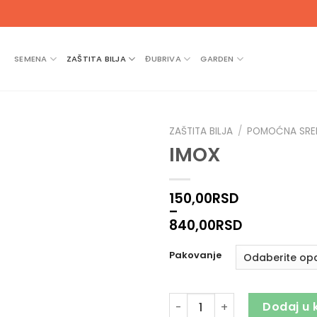
SEMENA
ZAŠTITA BILJA
ĐUBRIVA
GARDEN
ZAŠTITA BILJA
/
POMOĆNA SRE
IMOX
150,00
RSD
–
840,00
RSD
Pakovanje
IMOX količina
Dodaj u 