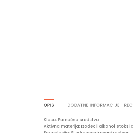
OPIS
DODATNE INFORMACIJE
REC
Klasa: Pomoćna sredstva
Aktivna materija: Izodecil alkohol etoksil
Formulacija: SL – koncentrovani rastvor