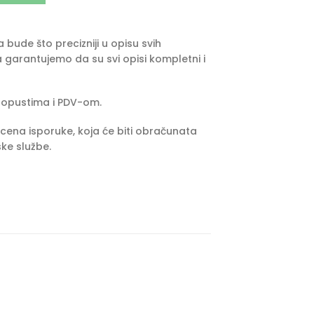
bude što precizniji u opisu svih
 garantujemo da su svi opisi kompletni i
popustima i PDV-om.
cena isporuke, koja će biti obračunata
ke službe.