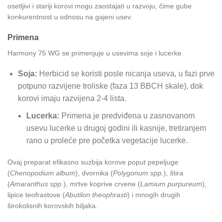
osetljivi i stariji korovi mogu zaostajati u razvoju, čime gube
konkurentnost u odnosu na gajeni usev.
Primena
Harmony 75 WG se primenjuje u usevima soje i lucerke.
Soja:
Herbicid se koristi posle nicanja useva, u fazi prve
potpuno razvijene troliske (faza 13 BBCH skale), dok
korovi imaju razvijena 2-4 lista.
Lucerka:
Primena je predviđena u zasnovanom
usevu lucerke u drugoj godini ili kasnije, tretiranjem
rano u proleće pre početka vegetacije lucerke.
Ovaj preparat efikasno suzbija korove poput pepeljuge
(
Chenopodium album
), dvornika (
Polygonum spp.
), štira
(
Amaranthus spp.
), mrtve koprive crvene (
Lamium purpureum
),
lipice teofrastove (
Abutilon theophrasti
) i mnogih drugih
širokolisnih korovskih biljaka.