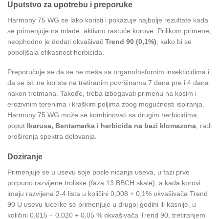
Uputstvo za upotrebu i preporuke
Harmony 75 WG se lako koristi i pokazuje najbolje rezultate kada
se primenjuje na mlade, aktivno rastuće korove. Prilikom primene,
neophodno je dodati okvašivač
Trend 90 (0,1%)
, kako bi se
poboljšala efikasnost herbicida.
Preporučuje se da se ne meša sa organofosfornim insekticidima i
da se isti ne koriste na tretiranim površinama 7 dana pre i 4 dana
nakon tretmana. Takođe, treba izbegavati primenu na kosim i
erozivnim terenima i kraškim poljima zbog mogućnosti ispiranja.
Harmony 75 WG može se kombinovati sa drugim herbicidima,
poput
Ikarusa, Bentamarka i herbicida na bazi klomazona
, radi
proširenja spektra delovanja.
Doziranje
Primenjuje se u usevu soje posle nicanja useva, u fazi prve
potpuno razvijene troliske (faza 13 BBCH skale), a kada korovi
imaju razvijena 2-4 lista u količini 0,008 + 0,1% okvašivača Trend
90 U usevu lucerke se primenjuje u drugoj godini ili kasnije, u
količini 0,015 – 0,020 + 0,05 % okvašivača Trend 90, tretiranjem