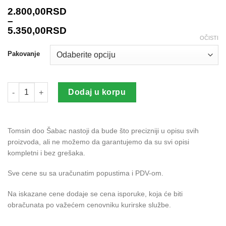
2.800,00
RSD
–
5.350,00
RSD
OČISTI
Pakovanje
HARMONY 75 WG količina
Dodaj u korpu
Tomsin doo Šabac nastoji da bude što precizniji u opisu svih
proizvoda, ali ne možemo da garantujemo da su svi opisi
kompletni i bez grešaka.
Sve cene su sa uračunatim popustima i PDV-om.
Na iskazane cene dodaje se cena isporuke, koja će biti
obračunata po važećem cenovniku kurirske službe.