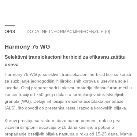
OPIS
DODATNE INFORMACIJE
RECENZIJE (0)
Harmony 75 WG
Selektivni translokacioni herbicid za efikasnu zaštitu
useva
Harmony 75 WG je selektivni translokacioni herbicid koji se koristi
za suzbijanje jednogodišnjih širokolisnih korova u usevima soje i
lucerke. Ovaj preparat sadrži aktivnu materiju tifensulfuron-metil u
koncentraciji od 750 g/kg i dolazi u formulaciji vodorastvorljivih
granula (WG). Deluje inhibicijom enzima acetolaktat-sintetaze
(ALS), što dovodi do prestanka rasta i razvoja korovskih biljaka.
Korovi prestaju sa rastom ubrzo nakon primene, dok se prvi
vizuelni simptomi uočavaju 5-10 dana kasnije, a potpuno
propadanje osetljivih biljaka nastupa u roku od 15-25 dana. Manje