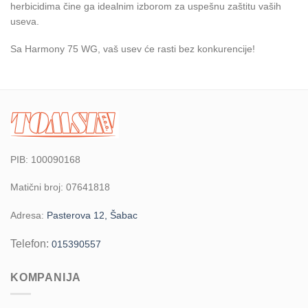
herbicidima čine ga idealnim izborom za uspešnu zaštitu vaših
useva.
Sa Harmony 75 WG, vaš usev će rasti bez konkurencije!
PIB: 100090168
Matični broj: 07641818
Adresa:
Pasterova 12, Šabac
Telefon:
015390557
KOMPANIJA