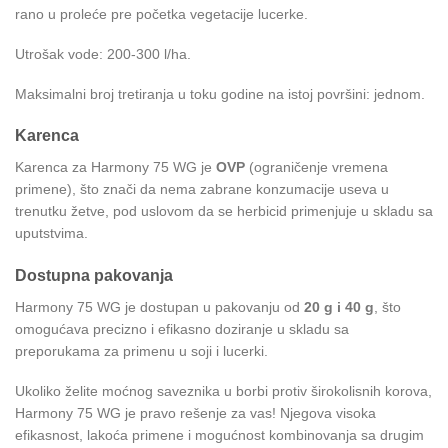
rano u proleće pre početka vegetacije lucerke.
Utrošak vode: 200-300 l/ha.
Maksimalni broj tretiranja u toku godine na istoj površini: jednom.
Karenca
Karenca za Harmony 75 WG je
OVP
(ograničenje vremena
primene), što znači da nema zabrane konzumacije useva u
trenutku žetve, pod uslovom da se herbicid primenjuje u skladu sa
uputstvima.
Dostupna pakovanja
Harmony 75 WG je dostupan u pakovanju od
20 g i 40 g
, što
omogućava precizno i efikasno doziranje u skladu sa
preporukama za primenu u soji i lucerki.
Ukoliko želite moćnog saveznika u borbi protiv širokolisnih korova,
Harmony 75 WG je pravo rešenje za vas! Njegova visoka
efikasnost, lakoća primene i mogućnost kombinovanja sa drugim