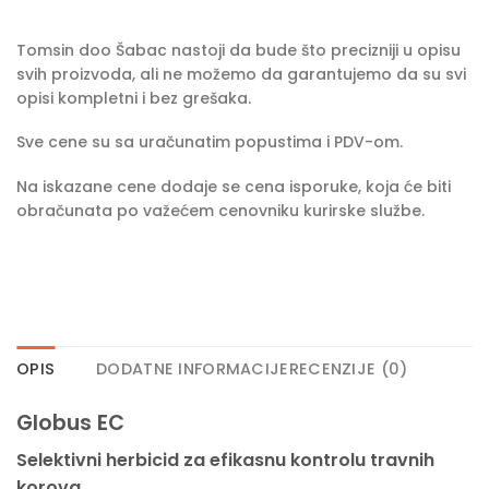
Tomsin doo Šabac nastoji da bude što precizniji u opisu
svih proizvoda, ali ne možemo da garantujemo da su svi
opisi kompletni i bez grešaka.
Sve cene su sa uračunatim popustima i PDV-om.
Na iskazane cene dodaje se cena isporuke, koja će biti
obračunata po važećem cenovniku kurirske službe.
OPIS
DODATNE INFORMACIJE
RECENZIJE (0)
Globus EC
Selektivni herbicid za efikasnu kontrolu travnih
korova