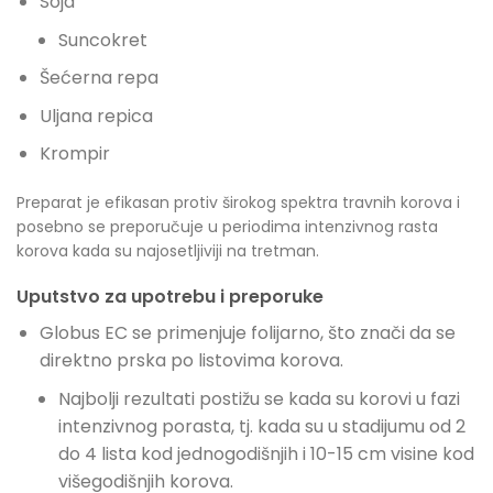
Soja
Suncokret
Šećerna repa
Uljana repica
Krompir
Preparat je efikasan protiv širokog spektra travnih korova i
posebno se preporučuje u periodima intenzivnog rasta
korova kada su najosetljiviji na tretman.
Uputstvo za upotrebu i preporuke
Globus EC se primenjuje folijarno, što znači da se
direktno prska po listovima korova.
Najbolji rezultati postižu se kada su korovi u fazi
intenzivnog porasta, tj. kada su u stadijumu od 2
do 4 lista kod jednogodišnjih i 10-15 cm visine kod
višegodišnjih korova.