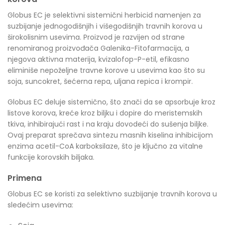
Globus EC je selektivni sistemični herbicid namenjen za
suzbijanje jednogodišnjih i višegodišnjih travnih korova u
širokolisnim usevima. Proizvod je razvijen od strane
renomiranog proizvođača Galenika-Fitofarmacija, a
njegova aktivna materija, kvizalofop-P-etil, efikasno
eliminiše nepoželjne travne korove u usevima kao što su
soja, suncokret, šećerna repa, uljana repica i krompir.
Globus EC deluje sistemično, što znači da se apsorbuje kroz
listove korova, kreće kroz biljku i dopire do meristemskih
tkiva, inhibirajući rast i na kraju dovodeći do sušenja biljke.
Ovaj preparat sprečava sintezu masnih kiselina inhibicijom
enzima acetil-CoA karboksilaze, što je ključno za vitalne
funkcije korovskih biljaka.
Primena
Globus EC se koristi za selektivno suzbijanje travnih korova u
sledećim usevima: