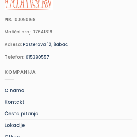
PIB: 100090168
Matični broj: 07641818
Adresa:
Pasterova 12, Šabac
Telefon:
015390557
KOMPANIJA
O nama
Kontakt
Česta pitanja
Lokacije
Otkup