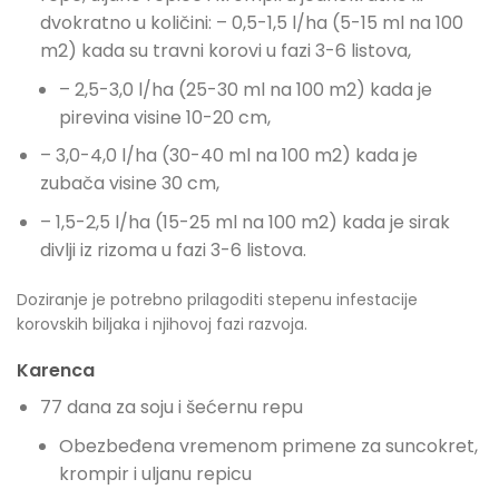
dvokratno u količini: – 0,5-1,5 l/ha (5-15 ml na 100
m2) kada su travni korovi u fazi 3-6 listova,
– 2,5-3,0 l/ha (25-30 ml na 100 m2) kada je
pirevina visine 10-20 cm,
– 3,0-4,0 l/ha (30-40 ml na 100 m2) kada je
zubača visine 30 cm,
– 1,5-2,5 l/ha (15-25 ml na 100 m2) kada je sirak
divlji iz rizoma u fazi 3-6 listova.
Doziranje je potrebno prilagoditi stepenu infestacije
korovskih biljaka i njihovoj fazi razvoja.
Karenca
77 dana za soju i šećernu repu
Obezbeđena vremenom primene za suncokret,
krompir i uljanu repicu