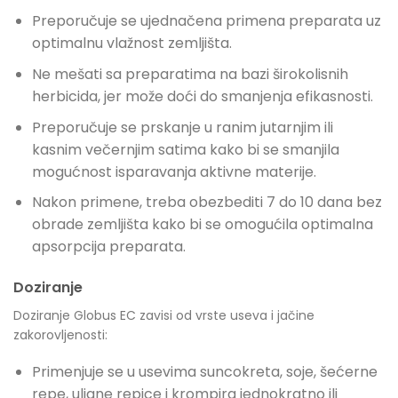
Preporučuje se ujednačena primena preparata uz
optimalnu vlažnost zemljišta.
Ne mešati sa preparatima na bazi širokolisnih
herbicida, jer može doći do smanjenja efikasnosti.
Preporučuje se prskanje u ranim jutarnjim ili
kasnim večernjim satima kako bi se smanjila
mogućnost isparavanja aktivne materije.
Nakon primene, treba obezbediti 7 do 10 dana bez
obrade zemljišta kako bi se omogućila optimalna
apsorpcija preparata.
Doziranje
Doziranje Globus EC zavisi od vrste useva i jačine
zakorovljenosti:
Primenjuje se u usevima suncokreta, soje, šećerne
repe, uljane repice i krompira jednokratno ili