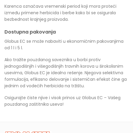
Karenca označava vremenski period koji mora proteći
između primene herbicida i berbe kako bi se osigurala
bezbednost krajnjeg proizvoda.
Dostupna pakovanja
Globus EC se može nabaviti u ekonomičnim pakovanjima
od 1 l i 5 l.
Ako tražite pouzdanog saveznika u borbi protiv
jednogodišnjih i višegodišnjih travnih korova u širokolisnim
usevima, Globus EC je idealno rešenje. Njegova selektivna
formulacija, efikasno delovanje i sistemičan efekat čine ga
jednim od vodećih herbicida na tržištu.
Osigurajte čiste njive i visok prinos uz Globus EC – Vašeg
pouzdanog zaštitnika useva!