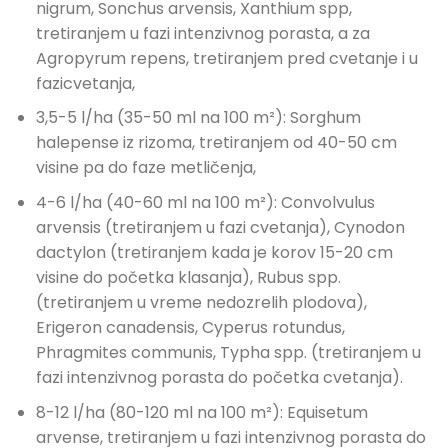
nigrum, Sonchus arvensis, Xanthium spp,
tretiranjem u fazi intenzivnog porasta, a za
Agropyrum repens, tretiranjem pred cvetanje i u
fazicvetanja,
3,5-5 l/ha (35-50 ml na 100 m²): Sorghum
halepense iz rizoma, tretiranjem od 40-50 cm
visine pa do faze metličenja,
4-6 l/ha (40-60 ml na 100 m²): Convolvulus
arvensis (tretiranjem u fazi cvetanja), Cynodon
dactylon (tretiranjem kada je korov 15-20 cm
visine do početka klasanja), Rubus spp.
(tretiranjem u vreme nedozrelih plodova),
Erigeron canadensis, Cyperus rotundus,
Phragmites communis, Typha spp. (tretiranjem u
fazi intenzivnog porasta do početka cvetanja).
8-12 l/ha (80-120 ml na 100 m²): Equisetum
arvense, tretiranjem u fazi intenzivnog porasta do