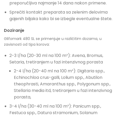
preporučlјiva najmanje 14 dana nakon primene.
Sprečiti kontakt preparata sa zelenim delovima
gajenih biljaka kako bi se izbegle eventualne štete.
Doziranje
Glifomark 480 SL se primenjuje u različitim dozama, u
zavisnosti od tipa korova:
2-3 l/ha (20-30 ml na 100 m²): Avena, Bromus,
Setaria, tretiranjem u fazi intenzivnog porasta
2-4 l/ha (20-40 ml na 100 m²): Digitaria spp.,
Echinochloa crus-galli, Lolium spp., Abutilon
theophrasti, Amaranthus spp., Polygonum spp.,
Stellaria media itd, tretiranjem u fazi intenzivnog
porasta,
3-4 l/ha (30-40 ml na 100 m²): Panicum spp.,
Festuca spp., Datura stramonium, Solanum