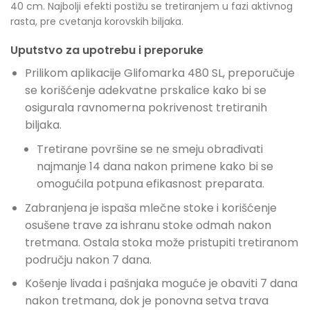
40 cm. Najbolji efekti postižu se tretiranjem u fazi aktivnog
rasta, pre cvetanja korovskih biljaka.
Uputstvo za upotrebu i preporuke
Prilikom aplikacije Glifomarka 480 SL, preporučuje
se korišćenje adekvatne prskalice kako bi se
osigurala ravnomerna pokrivenost tretiranih
biljaka.
Tretirane površine se ne smeju obrađivati
najmanje 14 dana nakon primene kako bi se
omogućila potpuna efikasnost preparata.
Zabranjena je ispaša mlečne stoke i korišćenje
osušene trave za ishranu stoke odmah nakon
tretmana. Ostala stoka može pristupiti tretiranom
području nakon 7 dana.
Košenje livada i pašnjaka moguće je obaviti 7 dana
nakon tretmana, dok je ponovna setva trava