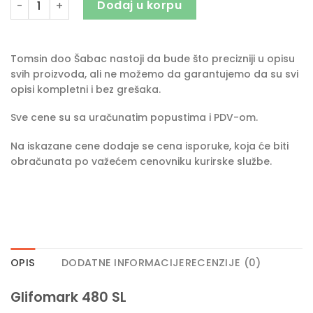
Dodaj u korpu
Tomsin doo Šabac nastoji da bude što precizniji u opisu
svih proizvoda, ali ne možemo da garantujemo da su svi
opisi kompletni i bez grešaka.
Sve cene su sa uračunatim popustima i PDV-om.
Na iskazane cene dodaje se cena isporuke, koja će biti
obračunata po važećem cenovniku kurirske službe.
OPIS
DODATNE INFORMACIJE
RECENZIJE (0)
Glifomark 480 SL