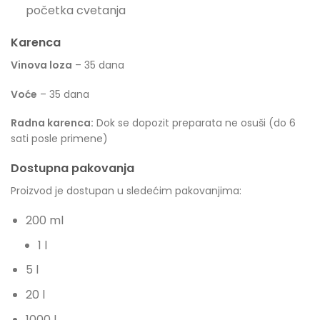
početka cvetanja
Karenca
Vinova loza
– 35 dana
Voće
– 35 dana
Radna karenca:
Dok se dopozit preparata ne osuši (do 6
sati posle primene)
Dostupna pakovanja
Proizvod je dostupan u sledećim pakovanjima:
200 ml
1 l
5 l
20 l
1000 l