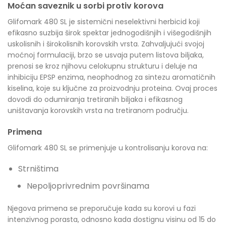
Moćan saveznik u sorbi protiv korova
Glifomark 480 SL je sistemični neselektivni herbicid koji
efikasno suzbija širok spektar jednogodišnjih i višegodišnjih
uskolisnih i širokolisnih korovskih vrsta. Zahvaljujući svojoj
moćnoj formulaciji, brzo se usvaja putem listova biljaka,
prenosi se kroz njihovu celokupnu strukturu i deluje na
inhibiciju EPSP enzima, neophodnog za sintezu aromatičnih
kiselina, koje su ključne za proizvodnju proteina. Ovaj proces
dovodi do odumiranja tretiranih biljaka i efikasnog
uništavanja korovskih vrsta na tretiranom području.
Primena
Glifomark 480 SL se primenjuje u kontrolisanju korova na:
Strništima
Nepoljoprivrednim površinama
Njegova primena se preporučuje kada su korovi u fazi
intenzivnog porasta, odnosno kada dostignu visinu od 15 do