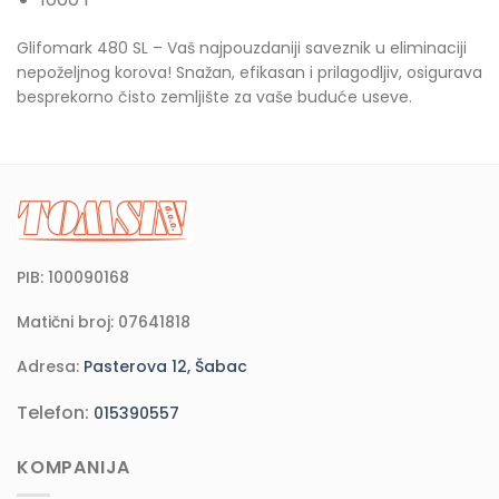
Glifomark 480 SL – Vaš najpouzdaniji saveznik u eliminaciji
nepoželjnog korova! Snažan, efikasan i prilagodljiv, osigurava
besprekorno čisto zemljište za vaše buduće useve.
PIB: 100090168
Matični broj: 07641818
Adresa:
Pasterova 12, Šabac
Telefon:
015390557
KOMPANIJA