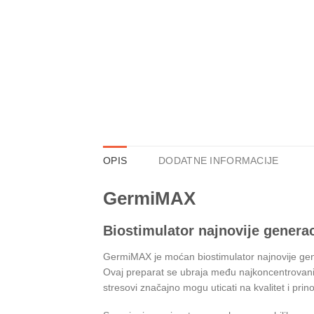
OPIS
DODATNE INFORMACIJE
GermiMAX
Biostimulator najnovije generaci
GermiMAX je moćan biostimulator najnovije gener
Ovaj preparat se ubraja među najkoncentrovanije p
stresovi značajno mogu uticati na kvalitet i pr