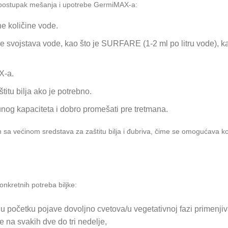
i postupak mešanja i upotrebe GermiMAX-a:
ne količine vode.
 svojstava vode, kao što je SURFARE (1-2 ml po litru vode), k
X-a.
titu bilja ako je potrebno.
nog kapaciteta i dobro promešati pre tretmana.
 sa većinom sredstava za zaštitu bilja i đubriva, čime se omogućava k
nkretnih potreba biljke:
, u početku pojave dovoljno cvetova/u vegetativnoj fazi primenji
 na svakih dve do tri nedelje,