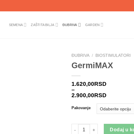
SEMENA
ZAŠTITA BILJA
ĐUBRIVA
GARDEN
ĐUBRIVA
/
BIOSTIMULATORI
GermiMAX
1.620,00
RSD
–
2.900,00
RSD
Pakovanje
GermiMAX količina
Dodaj u k