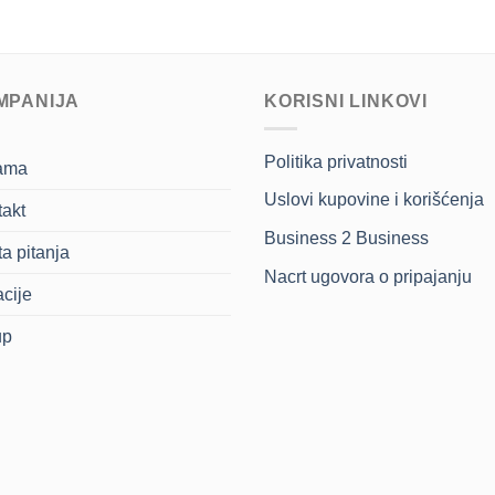
MPANIJA
KORISNI LINKOVI
Politika privatnosti
ama
Uslovi kupovine i korišćenja
akt
Business 2 Business
a pitanja
Nacrt ugovora o pripajanju
cije
up