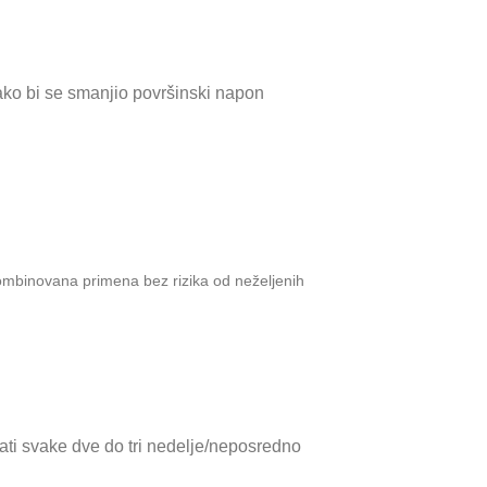
ako bi se smanjio površinski napon
ombinovana primena bez rizika od neželjenih
vati svake dve do tri nedelje/neposredno