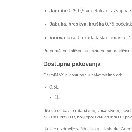
Jagoda
0,25-0,5 vegetativni razvoj na
Jabuka, breskva, kruška
0,75 početak
Vinova loza
0,5 kada lastari porastu 1
Preporučene količine su bazirane na praktičnim 
Dostupna pakovanja
GermiMAX je dostupan u pakovanjima od:
0.5L
1L
Bilo da se bavite ratarstvom, voćarstvom, povr
biljkama brži rast, bolji oporavak od stresa i p
Uložite u zdravlje vaših biljaka – izaberite Germ