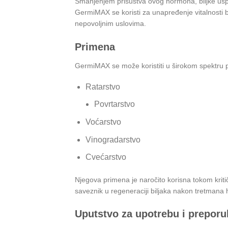
Smanjenjem prisustva ovog hormona, biljke uspeš
GermiMAX se koristi za unapređenje vitalnosti b
nepovoljnim uslovima.
Primena
GermiMAX se može koristiti u širokom spektru pol
Ratarstvo
Povrtarstvo
Voćarstvo
Vinogradarstvo
Cvećarstvo
Njegova primena je naročito korisna tokom kritič
saveznik u regeneraciji biljaka nakon tretmana 
Uputstvo za upotrebu i preporu