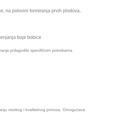
, na polovini formiranja prvih plodova,
menjanja boje bobice
ranje prilagodilo specifičnim potrebama.
anju visokog i kvalitetnog prinosa. Omogućava