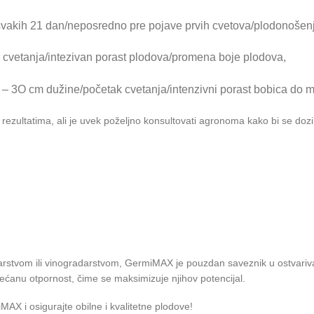
 svakih 21 dan/neposredno pre pojave prvih cvetova/plodonošenje
 cvetanja/intezivan porast plodova/promena boje plodova,
5 – 3O cm dužine/početak cvetanja/intenzivni porast bobica do 
rezultatima, ali je uvek poželjno konsultovati agronoma kako bi se dozi
tarstvom ili vinogradarstvom, GermiMAX je pouzdan saveznik u ostvariv
ovećanu otpornost, čime se maksimizuje njihov potencijal.
iMAX i osigurajte obilne i kvalitetne plodove!