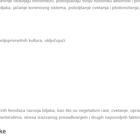
nije obavljaju fotosintezu, poboljšavaju svoju fiziološku aktivnost i po
iljaka, jačanje korenovog sistema, poboljšanje cvetanja i plodonošenja,
joprivrednih kultura, uključujući:
nih fenofaza razvoja biljaka, kao što su vegetativni rast, cvetanje, opr
herbicidima, stresa izazvanog presađivanjem i drugih nepovoljnih faktor
ke