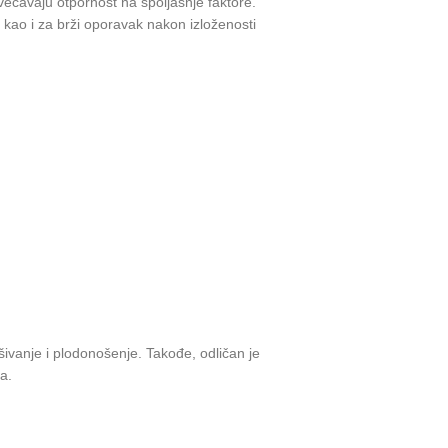
većavaju otpornost na spoljašnje faktore.
 kao i za brži oporavak nakon izloženosti
ašivanje i plodonošenje. Takođe, odličan je
a.