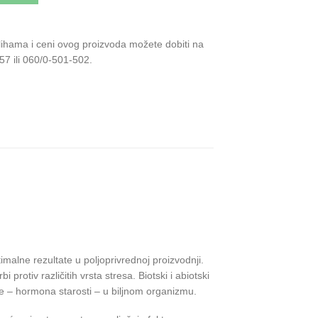
alihama i ceni ovog proizvoda možete dobiti na
57 ili 060/0-501-502.
malne rezultate u poljoprivrednoj proizvodnji.
rotiv različitih vrsta stresa. Biotski i abiotski
ne – hormona starosti – u biljnom organizmu.