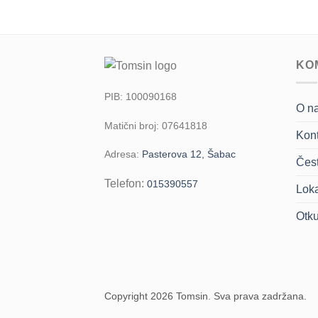
KO
PIB: 100090168
O n
Matični broj: 07641818
Kont
Adresa:
Pasterova 12, Šabac
Čest
Telefon:
015390557
Loka
Otk
Copyright 2026 Tomsin. Sva prava zadržana.