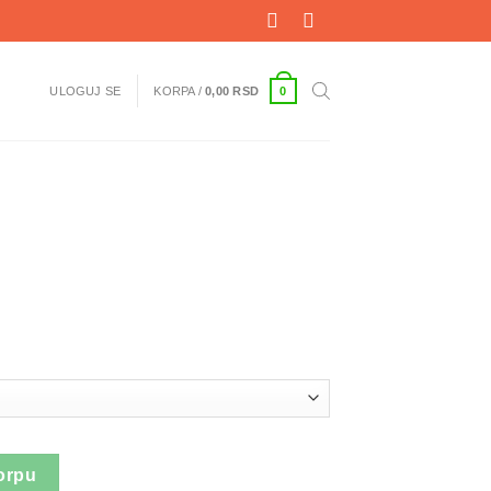
0
ULOGUJ SE
KORPA /
0,00
RSD
orpu