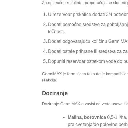
Za optimalne rezultate, preporučuje se sledeć
U rezervoar prskalice dodati 3/4 potreb
Dodati pomoćno sredstvo za poboljšanje
tečnosti.
Dodati odgovarajuću količinu GermiMA
Dodati ostale prihrane ili sredstva za zaš
Dopuniti rezervoar ostatkom vode do pu
GermiMAX je formulisan tako da je kompatibilan
reakcija.
Doziranje
Doziranje GermiMAX-a zavisi od vrste useva i ko
Malina, borovnica
0,5-1 l/ha
pre cvetanja/do polovine berbe