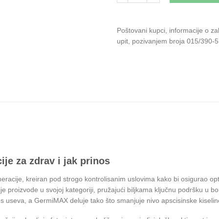
Poštovani kupci, informacije o z
upit, pozivanjem broja 015/390-5
je za zdrav i jak prinos
acije, kreiran pod strogo kontrolisanim uslovima kako bi osigurao opti
roizvode u svojoj kategoriji, pružajući biljkama ključnu podršku u borbi p
inos useva, a GermiMAX deluje tako što smanjuje nivo apscisinske kiseli