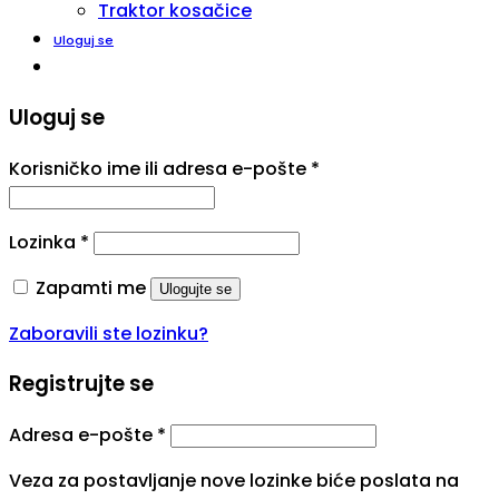
Traktor kosačice
Uloguj se
Uloguj se
Korisničko ime ili adresa e-pošte
*
Lozinka
*
Zapamti me
Ulogujte se
Zaboravili ste lozinku?
Registrujte se
Adresa e-pošte
*
Veza za postavljanje nove lozinke biće poslata na