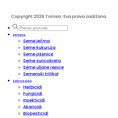
Copyright 2026 Tomsin. Sva prava zadržana.
Products
search
Semena
Seme ječma
Seme kukuruza
Seme pšenice
Seme suncokreta
Seme uljane repice
Semenski tritikal
Zaštita bilja
Herbicidi
Fungicidi
Insekticidi
Akaricidi
Biopesticidi