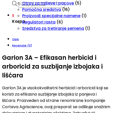
Otrov za miševe i pacove
(5)
Products
Pomoćna sredstva
(16)
search
Proizvodi specijalne namene
(1)
0
Korpa
Regulatori rasta
(6)
Sredstva za tretiranje semena
(1)
Opis
Recenzije (0)
Garlon 3A – Efikasan herbicid i
arboricid za suzbijanje izbojaka i
lišćara
Garlon 3A je visokokvalitetni herbicid i arboricid koji se
koristi za efikasno suzbijanje izbojaka iz panjeva i
lišćara. Proizveden od strane renomirane kompanije
Corteva Agriscience, ovaj preparat se odlikuje snažnim