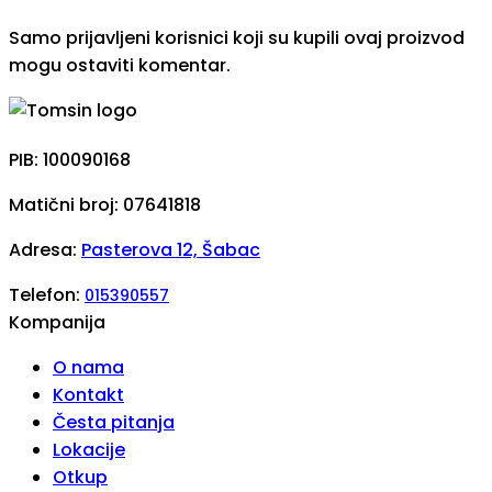
Samo prijavljeni korisnici koji su kupili ovaj proizvod
mogu ostaviti komentar.
PIB: 100090168
Matični broj: 07641818
Adresa:
Pasterova 12, Šabac
Telefon:
015390557
Kompanija
O nama
Kontakt
Česta pitanja
Lokacije
Otkup