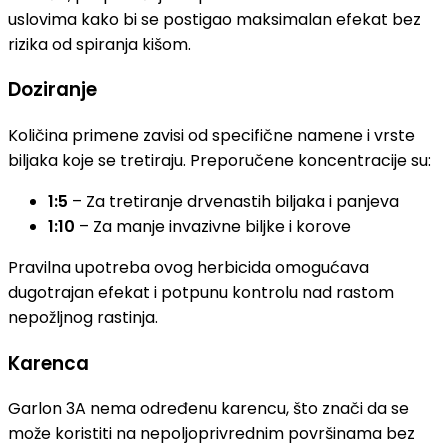
uslovima kako bi se postigao maksimalan efekat bez
rizika od spiranja kišom.
Doziranje
Količina primene zavisi od specifične namene i vrste
biljaka koje se tretiraju. Preporučene koncentracije su:
1:5
– Za tretiranje drvenastih biljaka i panjeva
1:10
– Za manje invazivne biljke i korove
Pravilna upotreba ovog herbicida omogućava
dugotrajan efekat i potpunu kontrolu nad rastom
nepožljnog rastinja.
Karenca
Garlon 3A nema određenu karencu, što znači da se
može koristiti na nepoljoprivrednim površinama bez