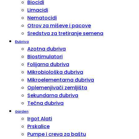
Biocidi
Limacidi
Nematocidi
Otrov za miševe i pacove
Sredstva za tretiranje semena
Đubriva
Azotna đubriva
Biostimulatori
Folijarna đubriva
Mikrobiološka đubriva
Mikroelementarna đubriva
Oplemenjivači zemljišta
Sekundarna đubriva
Tečna đubriva
Garden
Irgot Alati
Prskalice
Pumpe i creva za baštu