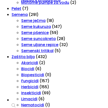
Motorne pumpe za vodu
(2)
Pelet
(7)
Semena
(291)
Seme ječma
(18)
Seme kukuruza
(147)
Seme pšenice
(59)
Seme suncokreta
(28)
Seme uljane repice
(32)
Semenski tritikal
(5)
Zaštita bilja
(432)
Akaricidi
(2)
Biocidi
(6)
Biopesticidi
(11)
Fungicidi
(157)
Herbicidi
(155)
Insekticidi
(69)
Limacidi
(6)
Nematocidi
(1)