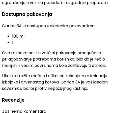
ograničenja u vezi sa periodom razgradnje preparata.
Dostupna pakovanja
Garlon 3A je dostupan u sledećim pakovanjima:
100 ml
1 l
Ova raznovrsnost u veličini pakovanja omogućava
prilagođavanje potrebama korisnika, bilo da je reč o
manjim ili većim površinama koje zahtevaju tretman.
Ukoliko tražite moćno i efikasno rešenje za eliminaciju
izbojaka i drvenastog korova, Garlon 3A je vaš idealan
saveznik u borbi protiv nepoželjnog rastinja.
Recenzije
Još nema komentara.