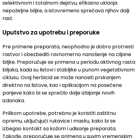
selektivnom i totalnom dejstvu, efikasno uklanja
nepoželjne biljke, a istovremeno sprečava njihov dalji
rast.
Uputstvo za upotrebu i preporuke
Pre primene preparata, neophodno je dobro protresti
rastvor i obezbediti ravnomerno nanošenje na ciljane
biljke. Preporučuje se primena u periodu aktivnog rasta
biljaka, kada su listovi i stabljike u punom vegetativnom
ciklusu. Ovaj herbicid se može nanositi prskanjem
direktno na listove, kao i aplikacijom na posečene
panjeve kako bi se sprečilo dalje izbijanje novih
izdanaka.
Prilikom upotrebe, potrebno je koristiti zaštitnu
opremu, uključujući rukavice i masku, kako bi se
izbegao kontakt sa kožom i udisanje preparata.
Takođe, preporučuje se primena u suvim vremenskim