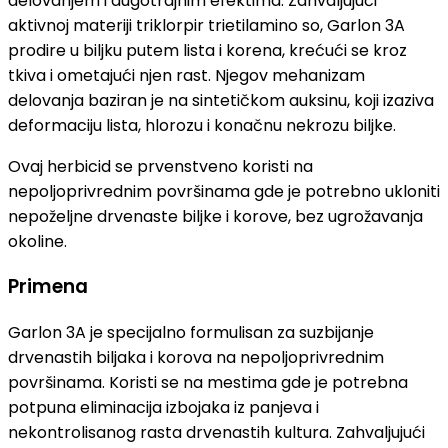
delovanjem i dugotrajnim efektima. Zahvaljujući
aktivnoj materiji triklorpir trietilamino so, Garlon 3A
prodire u biljku putem lista i korena, krećući se kroz
tkiva i ometajući njen rast. Njegov mehanizam
delovanja baziran je na sintetičkom auksinu, koji izaziva
deformaciju lista, hlorozu i konačnu nekrozu biljke.
Ovaj herbicid se prvenstveno koristi na
nepoljoprivrednim površinama gde je potrebno ukloniti
nepoželjne drvenaste biljke i korove, bez ugrožavanja
okoline.
Primena
Garlon 3A je specijalno formulisan za suzbijanje
drvenastih biljaka i korova na nepoljoprivrednim
površinama. Koristi se na mestima gde je potrebna
potpuna eliminacija izbojaka iz panjeva i
nekontrolisanog rasta drvenastih kultura. Zahvaljujući