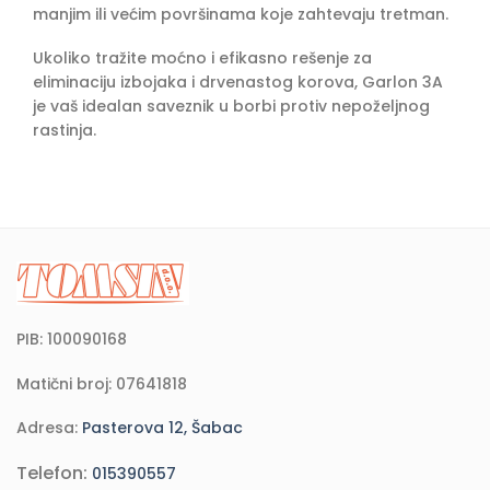
manjim ili većim površinama koje zahtevaju tretman.
Ukoliko tražite moćno i efikasno rešenje za
eliminaciju izbojaka i drvenastog korova, Garlon 3A
je vaš idealan saveznik u borbi protiv nepoželjnog
rastinja.
PIB: 100090168
Matični broj: 07641818
Adresa:
Pasterova 12, Šabac
Telefon:
015390557