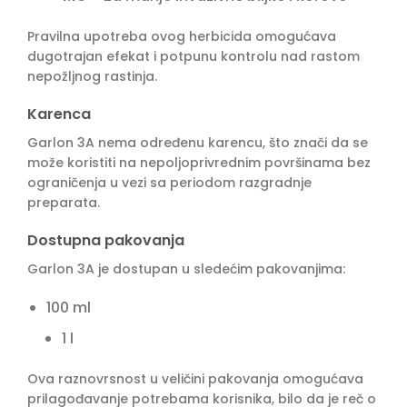
Pravilna upotreba ovog herbicida omogućava
dugotrajan efekat i potpunu kontrolu nad rastom
nepožljnog rastinja.
Karenca
Garlon 3A nema određenu karencu, što znači da se
može koristiti na nepoljoprivrednim površinama bez
ograničenja u vezi sa periodom razgradnje
preparata.
Dostupna pakovanja
Garlon 3A je dostupan u sledećim pakovanjima:
100 ml
1 l
Ova raznovrsnost u veličini pakovanja omogućava
prilagođavanje potrebama korisnika, bilo da je reč o