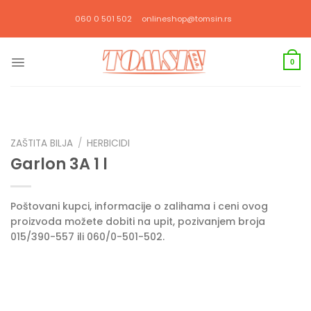
Прескочи
060 0 501 502
onlineshop@tomsin.rs
на
садржај
0
ZAŠTITA BILJA
/
HERBICIDI
Garlon 3A 1 l
Poštovani kupci, informacije o zalihama i ceni ovog
proizvoda možete dobiti na upit, pozivanjem broja
015/390-557 ili 060/0-501-502.