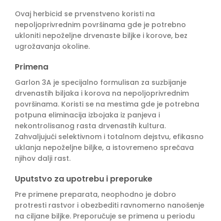
Ovaj herbicid se prvenstveno koristi na
nepoljoprivrednim površinama gde je potrebno
ukloniti nepoželjne drvenaste biljke i korove, bez
ugrožavanja okoline.
Primena
Garlon 3A je specijalno formulisan za suzbijanje
drvenastih biljaka i korova na nepoljoprivrednim
površinama. Koristi se na mestima gde je potrebna
potpuna eliminacija izbojaka iz panjeva i
nekontrolisanog rasta drvenastih kultura.
Zahvaljujući selektivnom i totalnom dejstvu, efikasno
uklanja nepoželjne biljke, a istovremeno sprečava
njihov dalji rast.
Uputstvo za upotrebu i preporuke
Pre primene preparata, neophodno je dobro
protresti rastvor i obezbediti ravnomerno nanošenje
na ciljane biljke. Preporučuje se primena u periodu