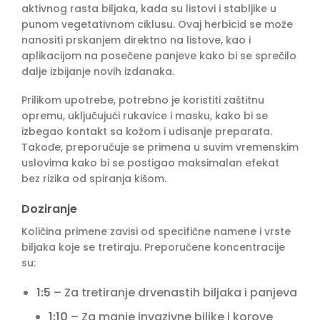
aktivnog rasta biljaka, kada su listovi i stabljike u
punom vegetativnom ciklusu. Ovaj herbicid se može
nanositi prskanjem direktno na listove, kao i
aplikacijom na posečene panjeve kako bi se sprečilo
dalje izbijanje novih izdanaka.
Prilikom upotrebe, potrebno je koristiti zaštitnu
opremu, uključujući rukavice i masku, kako bi se
izbegao kontakt sa kožom i udisanje preparata.
Takođe, preporučuje se primena u suvim vremenskim
uslovima kako bi se postigao maksimalan efekat
bez rizika od spiranja kišom.
Doziranje
Količina primene zavisi od specifične namene i vrste
biljaka koje se tretiraju. Preporučene koncentracije
su:
1:5
– Za tretiranje drvenastih biljaka i panjeva
1:10
– Za manje invazivne biljke i korove