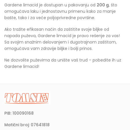
Gardene limacid je dostupan u pakovanju od
200 g
, što
omogućava laku i jednostavnu primenu kako za manje
bašte, tako i za veće poljoprivredne površine.
Ako tražite efikasan način da zaštitite svoje biljke od
napada puževa, Gardene limacid je pravo rešenje za vas!
Sa svojim snažnim delovanjem i dugotrajnom zaštitom,
omogućava vam zdravije biljke i bolji prinos.
Ne dozvolite puževima da unište vaš trud – pobedite ih uz
Gardene limacid!
PIB: 100090168
Matični broj: 07641818