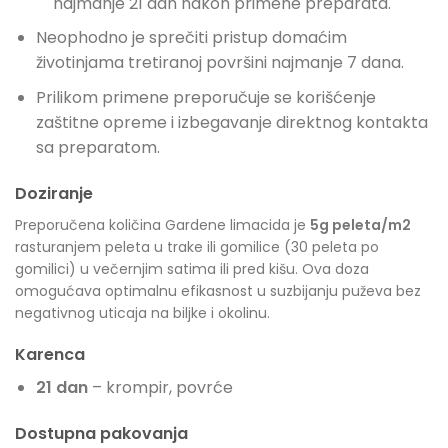
najmanje 21 dan nakon primene preparata.
Neophodno je sprečiti pristup domaćim
životinjama tretiranoj površini najmanje 7 dana.
Prilikom primene preporučuje se korišćenje
zaštitne opreme i izbegavanje direktnog kontakta
sa preparatom.
Doziranje
Preporučena količina Gardene limacida je
5g peleta/m2
rasturanjem peleta u trake ili gomilice (30 peleta po
gomilici) u večernjim satima ili pred kišu. Ova doza
omogućava optimalnu efikasnost u suzbijanju puževa bez
negativnog uticaja na biljke i okolinu.
Karenca
21 dan
– krompir, povrće
Dostupna pakovanja