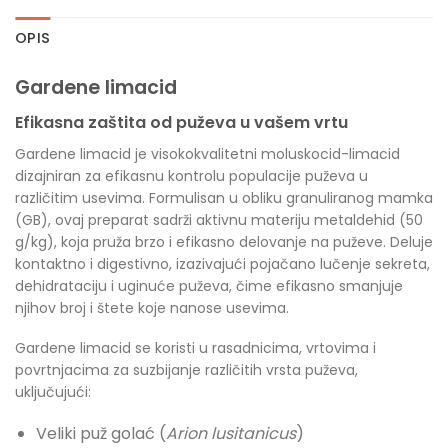
OPIS
Gardene limacid
Efikasna zaštita od puževa u vašem vrtu
Gardene limacid je visokokvalitetni moluskocid-limacid
dizajniran za efikasnu kontrolu populacije puževa u
različitim usevima. Formulisan u obliku granuliranog mamka
(GB), ovaj preparat sadrži aktivnu materiju metaldehid (50
g/kg), koja pruža brzo i efikasno delovanje na puževe. Deluje
kontaktno i digestivno, izazivajući pojačano lučenje sekreta,
dehidrataciju i uginuće puževa, čime efikasno smanjuje
njihov broj i štete koje nanose usevima.
Gardene limacid se koristi u rasadnicima, vrtovima i
povrtnjacima za suzbijanje različitih vrsta puževa,
uključujući:
Veliki puž golać (
Arion lusitanicus
)