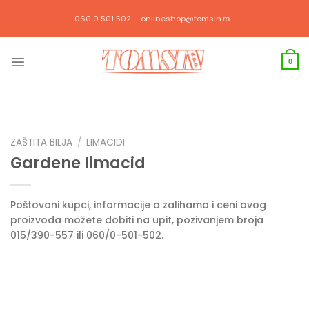
Прескочи
060 0 501 502
onlineshop@tomsin.rs
на
садржај
0
ZAŠTITA BILJA
/
LIMACIDI
Gardene limacid
Poštovani kupci, informacije o zalihama i ceni ovog
proizvoda možete dobiti na upit, pozivanjem broja
015/390-557 ili 060/0-501-502.