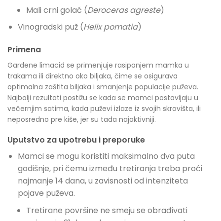
Mali crni golać (
Deroceras agreste
)
Vinogradski puž (
Helix pomatia
)
Primena
Gardene limacid se primenjuje rasipanjem mamka u
trakama ili direktno oko biljaka, čime se osigurava
optimalna zaštita biljaka i smanjenje populacije puževa.
Najbolji rezultati postižu se kada se mamci postavljaju u
večernjim satima, kada puževi izlaze iz svojih skrovišta, ili
neposredno pre kiše, jer su tada najaktivniji.
Uputstvo za upotrebu i preporuke
Mamci se mogu koristiti maksimalno dva puta
godišnje, pri čemu između tretiranja treba proći
najmanje 14 dana, u zavisnosti od intenziteta
pojave puževa.
Tretirane površine ne smeju se obrađivati