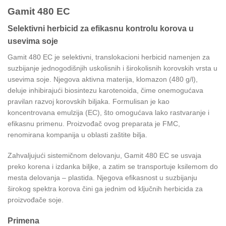
Gamit 480 EC
Selektivni herbicid za efikasnu kontrolu korova u
usevima soje
Gamit 480 EC je selektivni, translokacioni herbicid namenjen za
suzbijanje jednogodišnjih uskolisnih i širokolisnih korovskih vrsta u
usevima soje. Njegova aktivna materija, klomazon (480 g/l),
deluje inhibirajući biosintezu karotenoida, čime onemogućava
pravilan razvoj korovskih biljaka. Formulisan je kao
koncentrovana emulzija (EC), što omogućava lako rastvaranje i
efikasnu primenu. Proizvođač ovog preparata je FMC,
renomirana kompanija u oblasti zaštite bilja.
Zahvaljujući sistemičnom delovanju, Gamit 480 EC se usvaja
preko korena i izdanka biljke, a zatim se transportuje ksilemom do
mesta delovanja – plastida. Njegova efikasnost u suzbijanju
širokog spektra korova čini ga jednim od ključnih herbicida za
proizvođače soje.
Primena