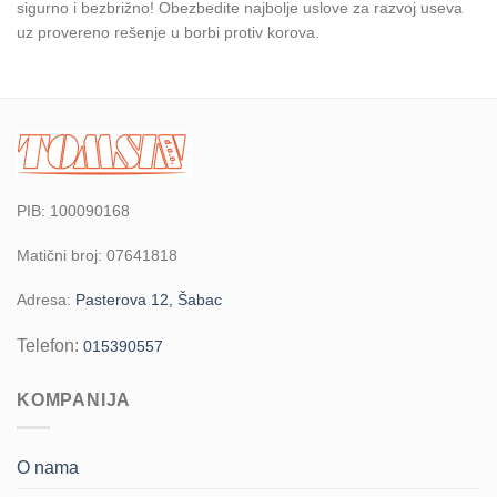
sigurno i bezbrižno! Obezbedite najbolje uslove za razvoj useva
uz provereno rešenje u borbi protiv korova.
PIB: 100090168
Matični broj: 07641818
Adresa:
Pasterova 12, Šabac
Telefon:
015390557
KOMPANIJA
O nama