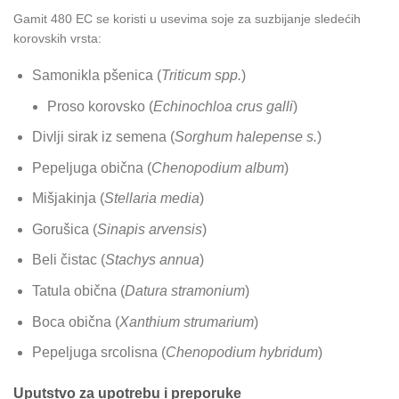
Gamit 480 EC se koristi u usevima soje za suzbijanje sledećih
korovskih vrsta:
Samonikla pšenica (
Triticum spp.
)
Proso korovsko (
Echinochloa crus galli
)
Divlji sirak iz semena (
Sorghum halepense s.
)
Pepeljuga obična (
Chenopodium album
)
Mišjakinja (
Stellaria media
)
Gorušica (
Sinapis arvensis
)
Beli čistac (
Stachys annua
)
Tatula obična (
Datura stramonium
)
Boca obična (
Xanthium strumarium
)
Pepeljuga srcolisna (
Chenopodium hybridum
)
Uputstvo za upotrebu i preporuke