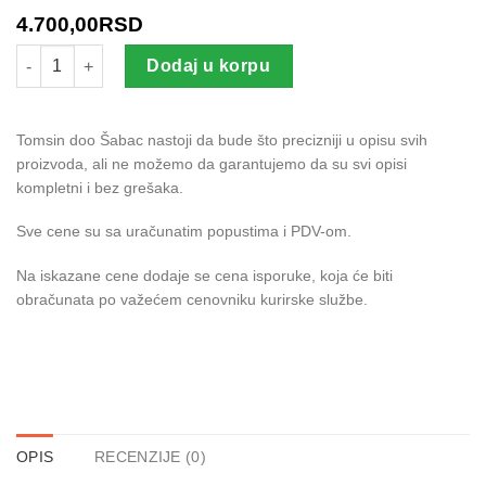
4.700,00
RSD
GAMIT 480 EC količina
Dodaj u korpu
Tomsin doo Šabac nastoji da bude što precizniji u opisu svih
proizvoda, ali ne možemo da garantujemo da su svi opisi
kompletni i bez grešaka.
Sve cene su sa uračunatim popustima i PDV-om.
Na iskazane cene dodaje se cena isporuke, koja će biti
obračunata po važećem cenovniku kurirske službe.
OPIS
RECENZIJE (0)