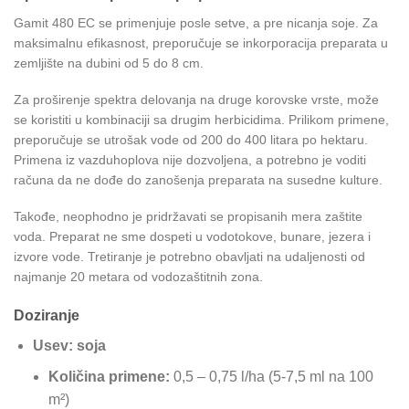
Gamit 480 EC se primenjuje posle setve, a pre nicanja soje. Za
maksimalnu efikasnost, preporučuje se inkorporacija preparata u
zemljište na dubini od 5 do 8 cm.
Za proširenje spektra delovanja na druge korovske vrste, može
se koristiti u kombinaciji sa drugim herbicidima. Prilikom primene,
preporučuje se utrošak vode od 200 do 400 litara po hektaru.
Primena iz vazduhoplova nije dozvoljena, a potrebno je voditi
računa da ne dođe do zanošenja preparata na susedne kulture.
Takođe, neophodno je pridržavati se propisanih mera zaštite
voda. Preparat ne sme dospeti u vodotokove, bunare, jezera i
izvore vode. Tretiranje je potrebno obavljati na udaljenosti od
najmanje 20 metara od vodozaštitnih zona.
Doziranje
Usev: soja
Količina primene:
0,5 – 0,75 l/ha (5-7,5 ml na 100
m²)