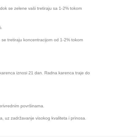
 dok se zelene vaši tretiraju sa 1-2% tokom
%.
 se tretiraju koncentracijom od 1-2% tokom
, karenca iznosi 21 dan. Radna karenca traje do
oprivrednim površinama.
ja, uz zadržavanje visokog kvaliteta i prinosa.