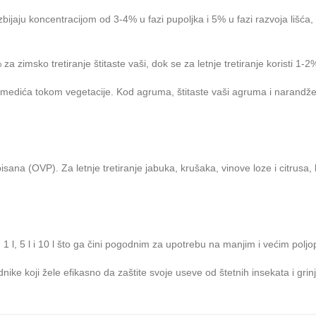
bijaju koncentracijom od 3-4% u fazi pupoljka i 5% u fazi razvoja lišća,
za zimsko tretiranje štitaste vaši, dok se za letnje tretiranje koristi 1-2
 medića tokom vegetacije. Kod agruma, štitaste vaši agruma i narandže
isana (OVP). Za letnje tretiranje jabuka, krušaka, vinove loze i citrusa
1 l, 5 l i 10 l što ga čini pogodnim za upotrebu na manjim i većim polj
dnike koji žele efikasno da zaštite svoje useve od štetnih insekata i grin