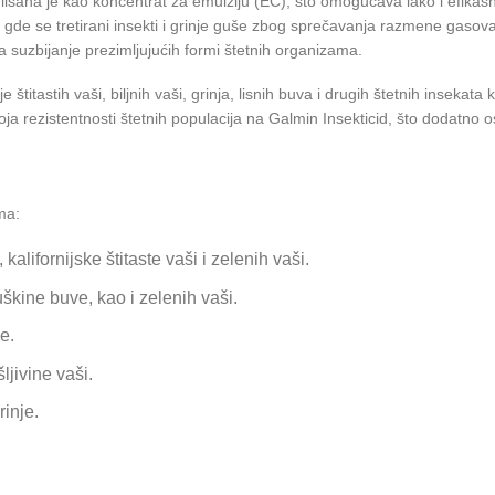
mulisana je kao koncentrat za emulziju (EC), što omogućava lako i efikas
, gde se tretirani insekti i grinje guše zbog sprečavanja razmene gasov
za suzbijanje prezimljujućih formi štetnih organizama.
titastih vaši, biljnih vaši, grinja, lisnih buva i drugih štetnih insekata 
zvoja rezistentnosti štetnih populacija na Galmin Insekticid, što dodatn
ma:
alifornijske štitaste vaši i zelenih vaši.
uškine buve, kao i zelenih vaši.
e.
šljivine vaši.
inje.