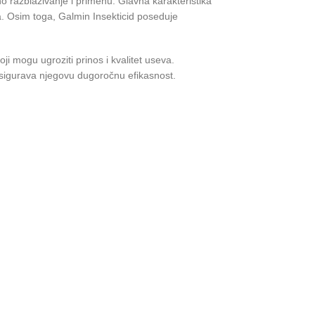
no razblaživanje i primenu. Glavna karakteristika
a. Osim toga, Galmin Insekticid poseduje
koji mogu ugroziti prinos i kvalitet useva.
o osigurava njegovu dugoročnu efikasnost.