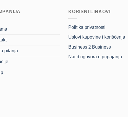
MPANIJA
KORISNI LINKOVI
Politika privatnosti
ama
Uslovi kupovine i korišćenja
akt
Business 2 Business
a pitanja
Nacrt ugovora o pripajanju
cije
up