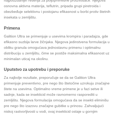
najpouzdanijih rešenja za poljoprivredne proizvođače. Njegova
osnovna aktivna materija, teflutrin, pripada grupi piretroida i
obezbeđuje selektivnu i postojanu efikasnost u borbi protiv štetnih
insekata u zemljištu.
Primena
Galition Ultra se primenjuje u usevima krompira i paradajza, gde
efikasno suzbija larve žičnjaka. Njegova jedinstvena formulacija u
obliku granula omogućava jednostavnu primenu i optimalnu
distribuciju u zemljištu, čime se postiže maksimalna efikasnost uz
minimalan uticaj na okolinu.
Uputstvo za upotrebu i preporuke
Za najbolje rezultate, preporučuje se da se Galition Ultra
primenjuje preventivno, pre nego što štetočine uzrokuju značajne
štete na usevima. Optimalno vreme primene je u fazi setve ili
sadnje, kada se insekticid može ravnomerno rasporediti u
zemljištu. Njegova formulacija omogućava da se insekti eliminišu
pre nego što izazovu značajne gubitke u prinosu. Zahvaljujući
niskoj rastvorljivosti u vodi, ovaj insekticid ostaje u gornjim