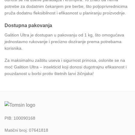
potrebe za dodatnim čekanjem pre berbe, što poljoprivrednicima
pruža dodatnu fleksibilnost i efikasnost u planiranju proizvodnje.
Dostupna pakovanja
Galition Ultra je dostupan u pakovanju od 1 kg, što omogućava
jednostavno rukovanje i precizno doziranje prema potrebama
korisnika.
Za maksimalnu zaštitu useva i sigurnost prinosa, oslonite se na
moć Galition Ultra – insekticid koji donosi dugotrajnu efikasnost i
pouzdanost u borbi protiv štetnih larvi žičnjaka!
PIB: 100090168
Matični broj: 07641818