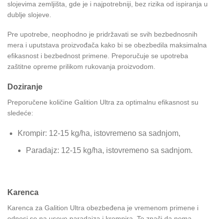
slojevima zemljišta, gde je i najpotrebniji, bez rizika od ispiranja u
dublje slojeve.
Pre upotrebe, neophodno je pridržavati se svih bezbednosnih
mera i uputstava proizvođača kako bi se obezbedila maksimalna
efikasnost i bezbednost primene. Preporučuje se upotreba
zaštitne opreme prilikom rukovanja proizvodom.
Doziranje
Preporučene količine Galition Ultra za optimalnu efikasnost su
sledeće:
Krompir: 12-15 kg/ha, istovremeno sa sadnjom,
Paradajz: 12-15 kg/ha, istovremeno sa sadnjom.
Karenca
Karenca za Galition Ultra obezbeđena je vremenom primene i
odnosi se na useve paradajza i krompira. To znači da nema