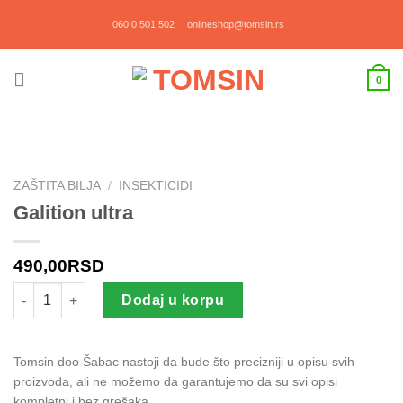
Прескочи
060 0 501 502
onlineshop@tomsin.rs
на
садржај
0
ZAŠTITA BILJA
/
INSEKTICIDI
Galition ultra
490,00
RSD
Galition ultra količina
Dodaj u korpu
Tomsin doo Šabac nastoji da bude što precizniji u opisu svih
proizvoda, ali ne možemo da garantujemo da su svi opisi
kompletni i bez grešaka.