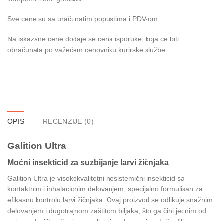
Sve cene su sa uračunatim popustima i PDV-om.
Na iskazane cene dodaje se cena isporuke, koja će biti
obračunata po važećem cenovniku kurirske službe.
OPIS
RECENZIJE (0)
Galition Ultra
Moćni insekticid za suzbijanje larvi žičnjaka
Galition Ultra je visokokvalitetni nesistemični insekticid sa
kontaktnim i inhalacionim delovanjem, specijalno formulisan za
efikasnu kontrolu larvi žičnjaka. Ovaj proizvod se odlikuje snažnim
delovanjem i dugotrajnom zaštitom biljaka, što ga čini jednim od