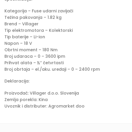
Kategorija – Fuse udarni zavijači
Težina pakovanja – 1.82 kg
Brend – Villager
Tip elektromotora – Kolektorski
Tip baterije – Li-ion
Napon – 18 V
Obrtni moment – 180 Nm
Broj udaraca – 0 – 3600 ipm
Prihvat alata – ½“ četvrtasti
Broj obrtaja – el./aku. uređaji – 0 – 2400 rpm
Deklaracija:
Proizvođač: Villager d.o.o. Slovenija
Zemlja porekla: Kina
Uvoznik i distributer: Agromarket doo