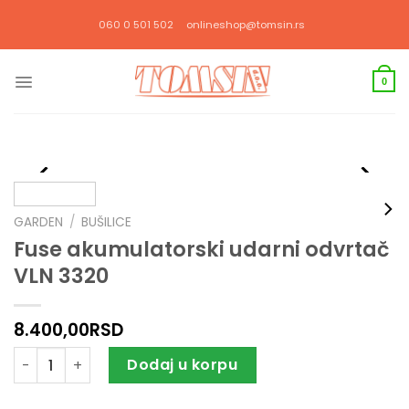
Прескочи
060 0 501 502
onlineshop@tomsin.rs
на
садржај
0
GARDEN
/
BUŠILICE
Fuse akumulatorski udarni odvrtač
VLN 3320
8.400,00
RSD
Fuse akumulatorski udarni odvrtač VLN 3320 količina
Dodaj u korpu