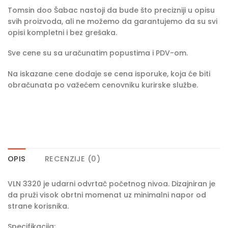
Tomsin doo Šabac nastoji da bude što precizniji u opisu
svih proizvoda, ali ne možemo da garantujemo da su svi
opisi kompletni i bez grešaka.
Sve cene su sa uračunatim popustima i PDV-om.
Na iskazane cene dodaje se cena isporuke, koja će biti
obračunata po važećem cenovniku kurirske službe.
OPIS
RECENZIJE (0)
VLN 3320 je udarni odvrtač početnog nivoa. Dizajniran je
da pruži visok obrtni momenat uz minimalni napor od
strane korisnika.
Specifikacija: