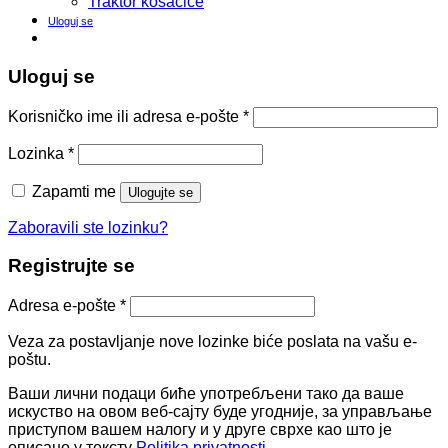
Traktor kosačice
Uloguj se
Uloguj se
Korisničko ime ili adresa e-pošte
*
Lozinka
*
Zapamti me
Ulogujte se
Zaboravili ste lozinku?
Registrujte se
Adresa e-pošte
*
Veza za postavljanje nove lozinke biće poslata na vašu e-
poštu.
Ваши лични подаци биће употребљени тако да ваше
искуство на овом веб-сајту буде угодније, за управљање
приступом вашем налогу и у друге сврхе као што је
описано у тексту
Politika privatnosti
.