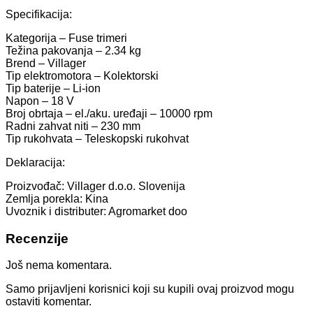
Specifikacija:
Kategorija – Fuse trimeri
Težina pakovanja – 2.34 kg
Brend – Villager
Tip elektromotora – Kolektorski
Tip baterije – Li-ion
Napon – 18 V
Broj obrtaja – el./aku. uređaji – 10000 rpm
Radni zahvat niti – 230 mm
Tip rukohvata – Teleskopski rukohvat
Deklaracija:
Proizvođač: Villager d.o.o. Slovenija
Zemlja porekla: Kina
Uvoznik i distributer: Agromarket doo
Recenzije
Još nema komentara.
Samo prijavljeni korisnici koji su kupili ovaj proizvod mogu
ostaviti komentar.