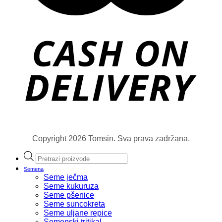
Copyright 2026 Tomsin. Sva prava zadržana.
Products
search
Semena
Seme ječma
Seme kukuruza
Seme pšenice
Seme suncokreta
Seme uljane repice
Semenski tritikal