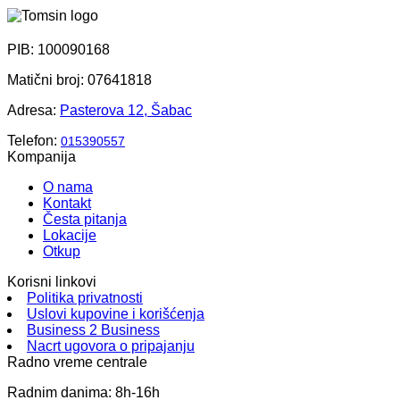
PIB: 100090168
Matični broj: 07641818
Adresa:
Pasterova 12, Šabac
Telefon:
015390557
Kompanija
O nama
Kontakt
Česta pitanja
Lokacije
Otkup
Korisni linkovi
Politika privatnosti
Uslovi kupovine i korišćenja
Business 2 Business
Nacrt ugovora o pripajanju
Radno vreme centrale
Radnim danima: 8h-16h