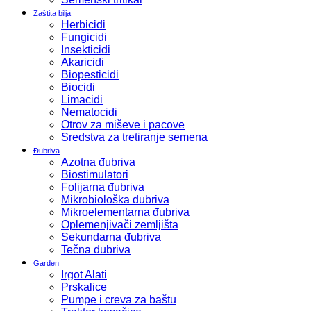
Zaštita bilja
Herbicidi
Fungicidi
Insekticidi
Akaricidi
Biopesticidi
Biocidi
Limacidi
Nematocidi
Otrov za miševe i pacove
Sredstva za tretiranje semena
Đubriva
Azotna đubriva
Biostimulatori
Folijarna đubriva
Mikrobiološka đubriva
Mikroelementarna đubriva
Oplemenjivači zemljišta
Sekundarna đubriva
Tečna đubriva
Garden
Irgot Alati
Prskalice
Pumpe i creva za baštu