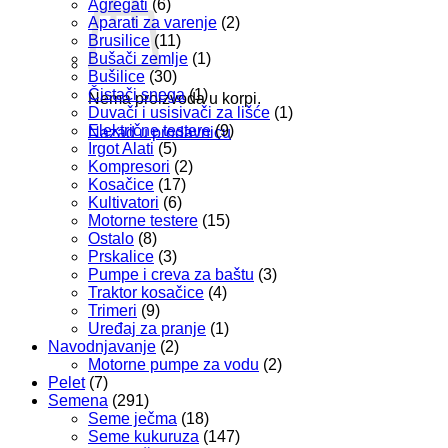
Agregati
(6)
Aparati za varenje
(2)
Brusilice
(11)
Bušači zemlje
(1)
Bušilice
(30)
Čistači snega
(1)
Nema proizvoda u korpi.
Duvači i usisivači za lišće
(1)
Električne testere
(9)
Nazad u prodavnicu
Irgot Alati
(5)
Kompresori
(2)
Kosačice
(17)
Kultivatori
(6)
Motorne testere
(15)
Ostalo
(8)
Prskalice
(3)
Pumpe i creva za baštu
(3)
Traktor kosačice
(4)
Trimeri
(9)
Uređaj za pranje
(1)
Navodnjavanje
(2)
Motorne pumpe za vodu
(2)
Pelet
(7)
Semena
(291)
Seme ječma
(18)
Seme kukuruza
(147)