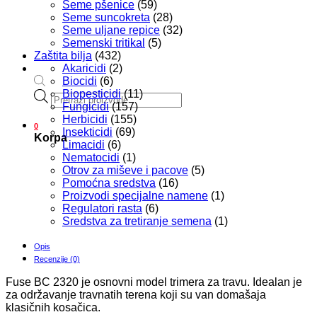
Seme pšenice
(59)
Seme suncokreta
(28)
Seme uljane repice
(32)
Semenski tritikal
(5)
Zaštita bilja
(432)
Akaricidi
(2)
Biocidi
(6)
Biopesticidi
(11)
Products
Fungicidi
(157)
search
Herbicidi
(155)
0
Insekticidi
(69)
Korpa
Limacidi
(6)
Nematocidi
(1)
Otrov za miševe i pacove
(5)
Pomoćna sredstva
(16)
Proizvodi specijalne namene
(1)
Regulatori rasta
(6)
Sredstva za tretiranje semena
(1)
Opis
Recenzije (0)
Fuse BC 2320 je osnovni model trimera za travu. Idealan je
za održavanje travnatih terena koji su van domašaja
klasičnih kosačica.