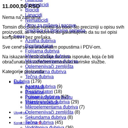
Biopesticidi
11.000,00
RSD
Biocidi
Limacidi
Nema na zalihama
Nematocidi
Otrov za miševe i pacove
Tomsin doo Šabac nastoji da bude što precizniji u opisu svih
Sredstva za tretiranje semena
proizvoda, ali ne možemo da garantujemo da su svi opisi
Đubriva
kompletni i bez grešaka.
Azotna đubriva
Biostimulatori
Sve cene su sa uračunatim popustima i PDV-om.
Folijarna đubriva
Mikrobiološka đubriva
Na iskazane cene dodaje se cena isporuke, koja će biti
Mikroelementarna đubriva
obračunata po važećem cenovniku kurirske službe.
Oplemenjivači zemljišta
Kategorije proizvoda
Sekundarna đubriva
Tečna đubriva
Đubriva
(179)
Garden
Azotna đubriva
(9)
Irgot Alati
Biostimulatori
(18)
Prskalice
Folijarna đubriva
(62)
Pumpe i creva za baštu
Mikrobiološka đubriva
(29)
Traktor kosačice
Mikroelementarna đubriva
(7)
Oplemenjivači zemljišta
(8)
Uloguj se
Sekundarna đubriva
(8)
Tečna đubriva
(45)
Korpa /
0,00
RSD
0
Vodotopiva đubriva
(36)