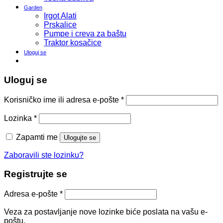
Garden
Irgot Alati
Prskalice
Pumpe i creva za baštu
Traktor kosačice
Uloguj se
Uloguj se
Korisničko ime ili adresa e-pošte
*
Lozinka
*
Zapamti me
Ulogujte se
Zaboravili ste lozinku?
Registrujte se
Adresa e-pošte
*
Veza za postavljanje nove lozinke biće poslata na vašu e-
poštu.