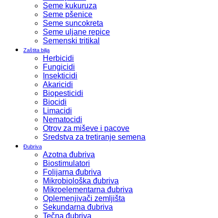
Seme kukuruza
Seme pšenice
Seme suncokreta
Seme uljane repice
Semenski tritikal
Zaštita bilja
Herbicidi
Fungicidi
Insekticidi
Akaricidi
Biopesticidi
Biocidi
Limacidi
Nematocidi
Otrov za miševe i pacove
Sredstva za tretiranje semena
Đubriva
Azotna đubriva
Biostimulatori
Folijarna đubriva
Mikrobiološka đubriva
Mikroelementarna đubriva
Oplemenjivači zemljišta
Sekundarna đubriva
Tečna đubriva