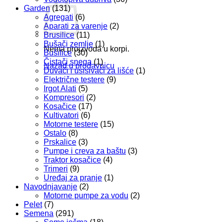
Garden
(131)
Agregati
(6)
Aparati za varenje
(2)
Brusilice
(11)
Bušači zemlje
(1)
Nema proizvoda u korpi.
Bušilice
(30)
Čistači snega
(1)
Nazad u prodavnicu
Duvači i usisivači za lišće
(1)
Električne testere
(9)
Irgot Alati
(5)
Kompresori
(2)
Kosačice
(17)
Kultivatori
(6)
Motorne testere
(15)
Ostalo
(8)
Prskalice
(3)
Pumpe i creva za baštu
(3)
Traktor kosačice
(4)
Trimeri
(9)
Uređaj za pranje
(1)
Navodnjavanje
(2)
Motorne pumpe za vodu
(2)
Pelet
(7)
Semena
(291)