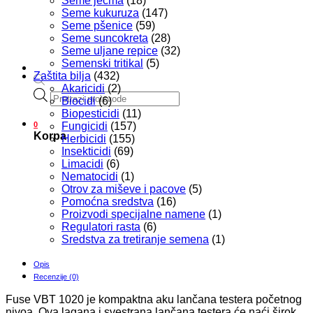
Seme ječma
(18)
Seme kukuruza
(147)
Seme pšenice
(59)
Seme suncokreta
(28)
Seme uljane repice
(32)
Semenski tritikal
(5)
Zaštita bilja
(432)
Akaricidi
(2)
Products
Biocidi
(6)
search
Biopesticidi
(11)
0
Fungicidi
(157)
Korpa
Herbicidi
(155)
Insekticidi
(69)
Limacidi
(6)
Nematocidi
(1)
Otrov za miševe i pacove
(5)
Pomoćna sredstva
(16)
Proizvodi specijalne namene
(1)
Regulatori rasta
(6)
Sredstva za tretiranje semena
(1)
Opis
Recenzije (0)
Fuse VBT 1020 je kompaktna aku lančana testera početnog
nivoa. Ova lagana i svestrana lančana testera će naći širok