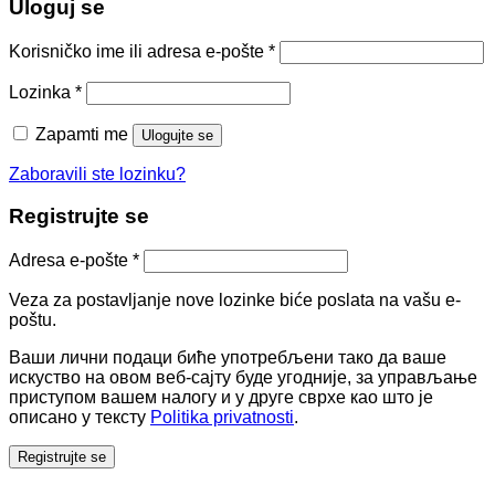
Uloguj se
Korisničko ime ili adresa e-pošte
*
Lozinka
*
Zapamti me
Ulogujte se
Zaboravili ste lozinku?
Registrujte se
Adresa e-pošte
*
Veza za postavljanje nove lozinke biće poslata na vašu e-
poštu.
Ваши лични подаци биће употребљени тако да ваше
искуство на овом веб-сајту буде угодније, за управљање
приступом вашем налогу и у друге сврхе као што је
описано у тексту
Politika privatnosti
.
Registrujte se