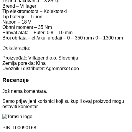
Težina pakovanja – 3.85 kg
Brend – Villager
Tip elektromotora – Kolektorski
Tip baterije – Li-ion
Napon – 18 V
Obrtni moment – 35 Nm
Prihvat alata – Futer: 0.8 – 10 mm
Broj obrtaja – el./aku. uređaji – 0 – 350 rpm / 0 – 1300 rpm
Dekalaracija:
Proizvođač: Villager d.o.o. Slovenija
Zemlja porekla: Kina
Uvoznik i distributer: Agromarket doo
Recenzije
Još nema komentara.
Samo prijavljeni korisnici koji su kupili ovaj proizvod mogu
ostaviti komentar.
PIB: 100090168