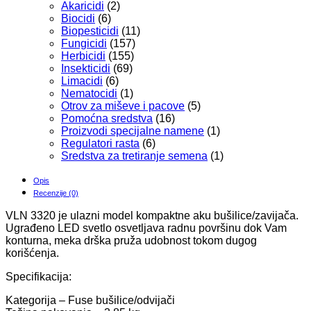
Akaricidi
(2)
Biocidi
(6)
Biopesticidi
(11)
Fungicidi
(157)
Herbicidi
(155)
Insekticidi
(69)
Limacidi
(6)
Nematocidi
(1)
Otrov za miševe i pacove
(5)
Pomoćna sredstva
(16)
Proizvodi specijalne namene
(1)
Regulatori rasta
(6)
Sredstva za tretiranje semena
(1)
Opis
Recenzije (0)
VLN 3320 je ulazni model kompaktne aku bušilice/zavijača.
Ugrađeno LED svetlo osvetljava radnu površinu dok Vam
konturna, meka drška pruža udobnost tokom dugog
korišćenja.
Specifikacija:
Kategorija – Fuse bušilice/odvijači