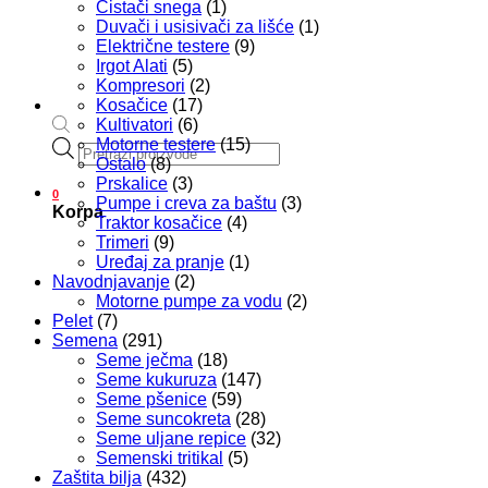
Čistači snega
(1)
Duvači i usisivači za lišće
(1)
Električne testere
(9)
Irgot Alati
(5)
Kompresori
(2)
Kosačice
(17)
Kultivatori
(6)
Motorne testere
(15)
Products
Ostalo
(8)
search
Prskalice
(3)
0
Pumpe i creva za baštu
(3)
Korpa
Traktor kosačice
(4)
Trimeri
(9)
Uređaj za pranje
(1)
Navodnjavanje
(2)
Motorne pumpe za vodu
(2)
Pelet
(7)
Semena
(291)
Seme ječma
(18)
Seme kukuruza
(147)
Seme pšenice
(59)
Seme suncokreta
(28)
Seme uljane repice
(32)
Semenski tritikal
(5)
Zaštita bilja
(432)