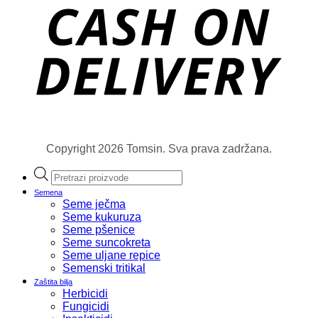
Copyright 2026 Tomsin. Sva prava zadržana.
Products
search
Semena
Seme ječma
Seme kukuruza
Seme pšenice
Seme suncokreta
Seme uljane repice
Semenski tritikal
Zaštita bilja
Herbicidi
Fungicidi