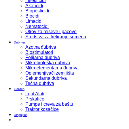
Insekticidi
Akaricidi
Biopesticidi
Biocidi
Limacidi
Nematocidi
Otrov za miševe i pacove
Sredstva za tretiranje semena
Đubriva
Azotna đubriva
Biostimulatori
Folijarna đubriva
Mikrobiološka đubriva
Mikroelementarna đubriva
Oplemenjivači zemljišta
Sekundarna đubriva
Tečna đubriva
Garden
Irgot Alati
Prskalice
Pumpe i creva za baštu
Traktor kosačice
Uloguj se