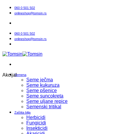
Прескочи
060 0 501 502
на
onlineshop@tomsin.rs
садржај
060 0 501 502
onlineshop@tomsin.rs
Akcija!
Semena
Seme ječma
Seme kukuruza
Seme pšenice
Seme suncokreta
Seme uljane repice
Semenski tritikal
Zaštita bilja
Herbicidi
Fungicidi
Insekticidi
Akaricidi