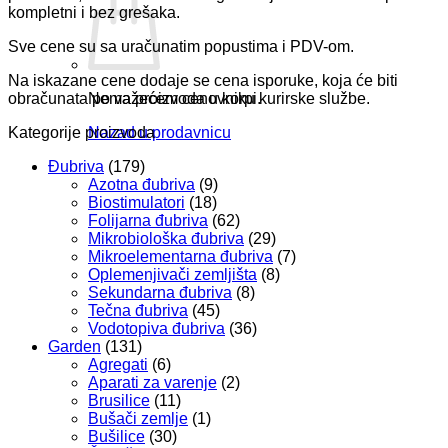
2BSC
kompletni i bez grešaka.
količina
Sve cene su sa uračunatim popustima i PDV-om.
Na iskazane cene dodaje se cena isporuke, koja će biti
obračunata po važećem cenovniku kurirske službe.
Nema proizvoda u korpi.
Kategorije proizvoda
Nazad u prodavnicu
Đubriva
(179)
Azotna đubriva
(9)
Biostimulatori
(18)
Folijarna đubriva
(62)
Mikrobiološka đubriva
(29)
Mikroelementarna đubriva
(7)
Oplemenjivači zemljišta
(8)
Sekundarna đubriva
(8)
Tečna đubriva
(45)
Vodotopiva đubriva
(36)
Garden
(131)
Agregati
(6)
Aparati za varenje
(2)
Brusilice
(11)
Bušači zemlje
(1)
Bušilice
(30)