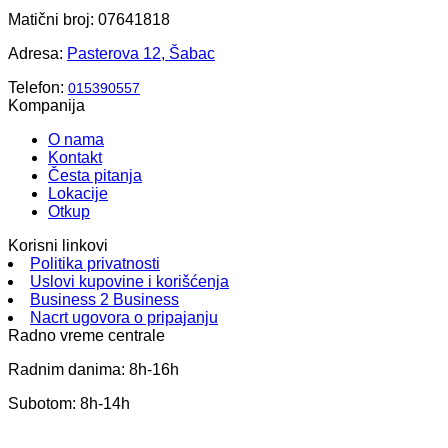
Matični broj: 07641818
Adresa:
Pasterova 12, Šabac
Telefon:
015390557
Kompanija
O nama
Kontakt
Česta pitanja
Lokacije
Otkup
Korisni linkovi
Politika privatnosti
Uslovi kupovine i korišćenja
Business 2 Business
Nacrt ugovora o pripajanju
Radno vreme centrale
Radnim danima: 8h-16h
Subotom: 8h-14h