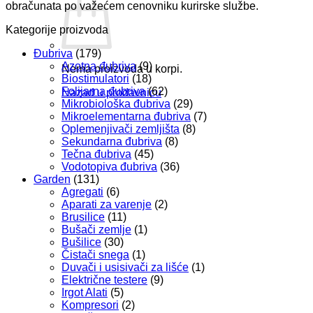
obračunata po važećem cenovniku kurirske službe.
Kategorije proizvoda
Đubriva
(179)
Azotna đubriva
(9)
Nema proizvoda u korpi.
Biostimulatori
(18)
Folijarna đubriva
(62)
Nazad u prodavnicu
Mikrobiološka đubriva
(29)
Mikroelementarna đubriva
(7)
Oplemenjivači zemljišta
(8)
Sekundarna đubriva
(8)
Tečna đubriva
(45)
Vodotopiva đubriva
(36)
Garden
(131)
Agregati
(6)
Aparati za varenje
(2)
Brusilice
(11)
Bušači zemlje
(1)
Bušilice
(30)
Čistači snega
(1)
Duvači i usisivači za lišće
(1)
Električne testere
(9)
Irgot Alati
(5)
Kompresori
(2)