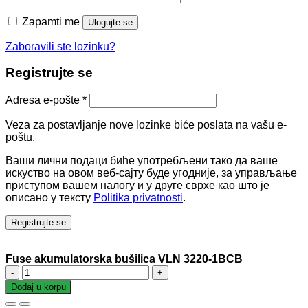
Zapamti me
Ulogujte se
Zaboravili ste lozinku?
Registrujte se
Adresa e-pošte
*
Veza za postavljanje nove lozinke biće poslata na vašu e-
poštu.
Ваши лични подаци биће употребљени тако да ваше
искуство на овом веб-сајту буде угодније, за управљање
приступом вашем налогу и у друге сврхе као што је
описано у тексту
Politika privatnosti
.
Registrujte se
Fuse akumulatorska bušilica VLN 3220-1BCB
Fuse
akumulatorska
Dodaj u korpu
bušilica
VLN