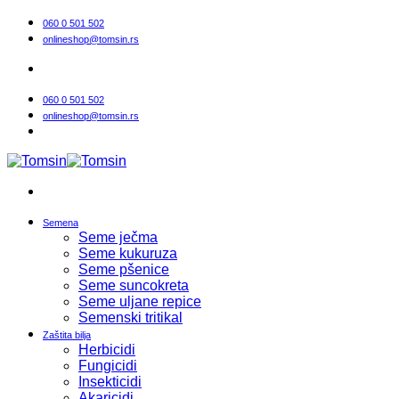
Прескочи
060 0 501 502
на
onlineshop@tomsin.rs
садржај
060 0 501 502
onlineshop@tomsin.rs
Semena
Seme ječma
Seme kukuruza
Seme pšenice
Seme suncokreta
Seme uljane repice
Semenski tritikal
Zaštita bilja
Herbicidi
Fungicidi
Insekticidi
Akaricidi