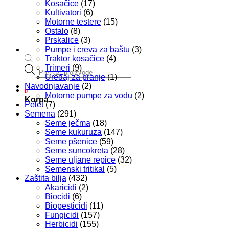
Kosačice
(17)
Kultivatori
(6)
Motorne testere
(15)
Ostalo
(8)
Prskalice
(3)
Pumpe i creva za baštu
(3)
Traktor kosačice
(4)
Trimeri
(9)
Products
Uređaj za pranje
(1)
search
Navodnjavanje
(2)
0
Motorne pumpe za vodu
(2)
Korpa
Pelet
(7)
Semena
(291)
Seme ječma
(18)
Seme kukuruza
(147)
Seme pšenice
(59)
Seme suncokreta
(28)
Seme uljane repice
(32)
Semenski tritikal
(5)
Zaštita bilja
(432)
Akaricidi
(2)
Biocidi
(6)
Biopesticidi
(11)
Fungicidi
(157)
Herbicidi
(155)