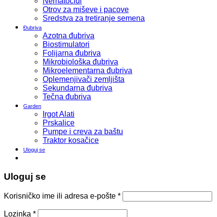
Nematocidi
Otrov za miševe i pacove
Sredstva za tretiranje semena
Đubriva
Azotna đubriva
Biostimulatori
Folijarna đubriva
Mikrobiološka đubriva
Mikroelementarna đubriva
Oplemenjivači zemljišta
Sekundarna đubriva
Tečna đubriva
Garden
Irgot Alati
Prskalice
Pumpe i creva za baštu
Traktor kosačice
Uloguj se
Uloguj se
Korisničko ime ili adresa e-pošte
*
Lozinka
*