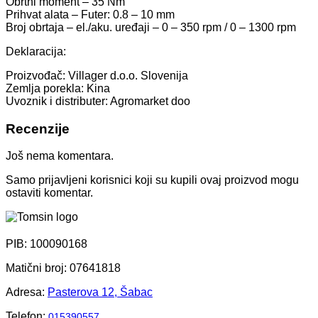
Obrtni moment – 35 Nm
Prihvat alata – Futer: 0.8 – 10 mm
Broj obrtaja – el./aku. uređaji – 0 – 350 rpm / 0 – 1300 rpm
Deklaracija:
Proizvođač: Villager d.o.o. Slovenija
Zemlja porekla: Kina
Uvoznik i distributer: Agromarket doo
Recenzije
Još nema komentara.
Samo prijavljeni korisnici koji su kupili ovaj proizvod mogu
ostaviti komentar.
PIB: 100090168
Matični broj: 07641818
Adresa:
Pasterova 12, Šabac
Telefon:
015390557