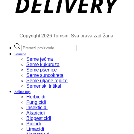
Copyright 2026 Tomsin. Sva prava zadržana.
Products
search
Semena
Seme ječma
Seme kukuruza
Seme pšenice
Seme suncokreta
Seme uljane repice
Semenski tritikal
Zaštita bilja
Herbicidi
Fungicidi
Insekticidi
Akaricidi
Biopesticidi
Biocidi
Limacidi