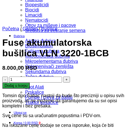
Biopesticidi
Biocidi
Limacidi
Nematocidi
Otrov za miševe i pacove
Početna
/
Garden
/
Bušilice
Sredstva za tretiranje semena
Đubriva
Fuse akumulatorska
Azotna đubriva
Biostimulatori
bušilica VLN 3220-1BCB
Folijarna đubriva
Mikrobiološka đubriva
Mikroelementarna đubriva
Oplemenjivači zemljišta
8.000,00
RSD
Sekundarna đubriva
Tečna đubriva
Fuse
Garden
akumulatorska
Dodaj u korpu
Irgot Alati
bušilica
Prskalice
VLN
Tomsin doo Šabac nastoji da bude što precizniji u opisu svih
Pumpe i creva za baštu
3220-
proizvoda, ali ne možemo da garantujemo da su svi opisi
Traktor kosačice
1BCB
kompletni i bez grešaka.
količina
Uloguj se
Sve cene su sa uračunatim popustima i PDV-om.
Korpa /
0,00
RSD
0
Na iskazane cene dodaje se cena isporuke, koja će biti