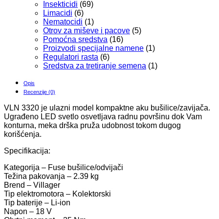
Insekticidi
(69)
Limacidi
(6)
Nematocidi
(1)
Otrov za miševe i pacove
(5)
Pomoćna sredstva
(16)
Proizvodi specijalne namene
(1)
Regulatori rasta
(6)
Sredstva za tretiranje semena
(1)
Opis
Recenzije (0)
VLN 3320 je ulazni model kompaktne aku bušilice/zavijača.
Ugrađeno LED svetlo osvetljava radnu površinu dok Vam
konturna, meka drška pruža udobnost tokom dugog
korišćenja.
Specifikacija:
Kategorija – Fuse bušilice/odvijači
Težina pakovanja – 2.39 kg
Brend – Villager
Tip elektromotora – Kolektorski
Tip baterije – Li-ion
Napon – 18 V