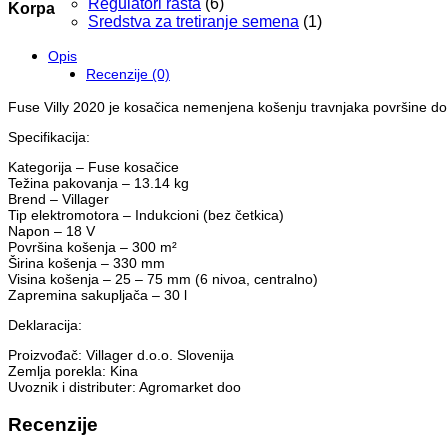
Regulatori rasta
(6)
Korpa
Sredstva za tretiranje semena
(1)
Opis
Recenzije (0)
Fuse Villy 2020 je kosačica nemenjena košenju travnjaka površine do
Specifikacija:
Kategorija – Fuse kosačice
Težina pakovanja – 13.14 kg
Brend – Villager
Tip elektromotora – Indukcioni (bez četkica)
Napon – 18 V
Površina košenja – 300 m²
Širina košenja – 330 mm
Visina košenja – 25 – 75 mm (6 nivoa, centralno)
Zapremina sakupljača – 30 l
Deklaracija:
Proizvođač: Villager d.o.o. Slovenija
Zemlja porekla: Kina
Uvoznik i distributer: Agromarket doo
Recenzije