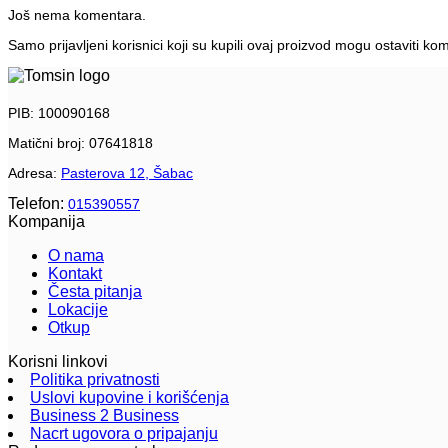
Još nema komentara.
Samo prijavljeni korisnici koji su kupili ovaj proizvod mogu ostaviti ko
PIB: 100090168
Matični broj: 07641818
Adresa:
Pasterova 12, Šabac
Telefon:
015390557
Kompanija
O nama
Kontakt
Česta pitanja
Lokacije
Otkup
Korisni linkovi
Politika privatnosti
Uslovi kupovine i korišćenja
Business 2 Business
Nacrt ugovora o pripajanju