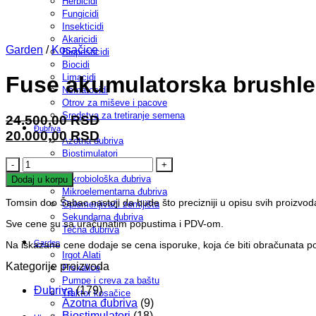
Herbicidi
Fungicidi
Insekticidi
Akaricidi
Garden
/
Kosačice
Biopesticidi
Biocidi
Fuse akumulatorska brushles
Limacidi
Nematocidi
Otrov za miševe i pacove
Sredstva za tretiranje semena
24.500,00
RSD
Đubriva
Original
20.000,00
RSD
Azotna đubriva
price
Current
Biostimulatori
Fuse
was:
price
Folijarna đubriva
akumulatorska
Mikrobiološka đubriva
24.500,00
is:
Dodaj u korpu
brushless
Mikroelementarna đubriva
RSD.
20.000,00
kosačica
Tomsin doo Šabac nastoji da bude što precizniji u opisu svih proizvo
Oplemenjivači zemljišta
RSD.
Villager
Sekundarna đubriva
Sve cene su sa uračunatim popustima i PDV-om.
Villy
Tečna đubriva
2020
Garden
Na iskazane cene dodaje se cena isporuke, koja će biti obračunata p
E-
Irgot Alati
1BCB
Kategorije proizvoda
Prskalice
količina
Pumpe i creva za baštu
Đubriva
(179)
Traktor kosačice
Azotna đubriva
(9)
Biostimulatori
(18)