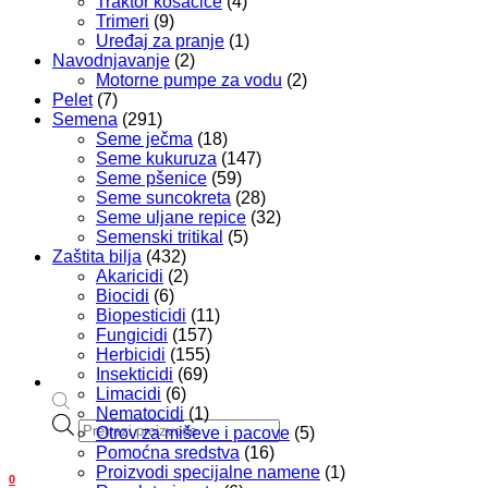
Traktor kosačice
(4)
Trimeri
(9)
Uređaj za pranje
(1)
Navodnjavanje
(2)
Motorne pumpe za vodu
(2)
Pelet
(7)
Semena
(291)
Seme ječma
(18)
Seme kukuruza
(147)
Seme pšenice
(59)
Seme suncokreta
(28)
Seme uljane repice
(32)
Semenski tritikal
(5)
Zaštita bilja
(432)
Akaricidi
(2)
Biocidi
(6)
Biopesticidi
(11)
Fungicidi
(157)
Herbicidi
(155)
Insekticidi
(69)
Limacidi
(6)
Nematocidi
(1)
Products
Otrov za miševe i pacove
(5)
search
Pomoćna sredstva
(16)
Proizvodi specijalne namene
(1)
0