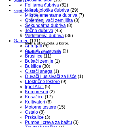
Uloguj se
Folijarna đubriva
(62)
Mikrobiološka đubriva
(29)
Korpa /
0,00
RSD
0
Mikroelementarna đubriva
(7)
Oplemenjivači zemljišta
(8)
Sekundarna đubriva
(8)
Tečna đubriva
(45)
Vodotopiva đubriva
(36)
Garden
(131)
Nema proizvoda u korpi.
Agregati
(6)
Aparati za varenje
(2)
Nazad u prodavnicu
Brusilice
(11)
Bušači zemlje
(1)
Bušilice
(30)
Čistači snega
(1)
Duvači i usisivači za lišće
(1)
Električne testere
(9)
Irgot Alati
(5)
Kompresori
(2)
Kosačice
(17)
Kultivatori
(6)
Motorne testere
(15)
Ostalo
(8)
Prskalice
(3)
Pumpe i creva za baštu
(3)