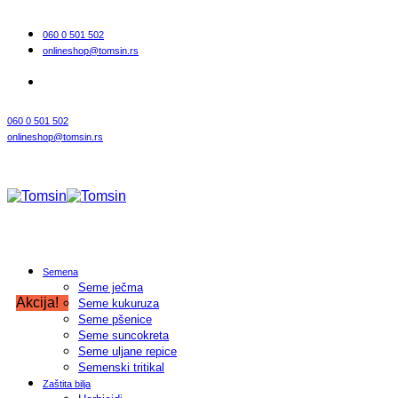
Прескочи
на
060 0 501 502
садржај
onlineshop@tomsin.rs
060 0 501 502
onlineshop@tomsin.rs
Semena
Seme ječma
Akcija!
Seme kukuruza
Seme pšenice
Seme suncokreta
Seme uljane repice
Semenski tritikal
Zaštita bilja