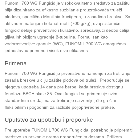
Funomil 700 WG Fungicid je visokokvalitetno sredstvo za zaštitu
bilja dizajnirano za efikasno suzbijanje prouzrokovača truleži
plodova, specifično Monilinia fructigena, u zasadima breskve. Sa
aktivnom materijom tiofanat-metil (700 g/kg), ovaj sistemični
fungicid deluje preventivno i kurativno, sprečavajući deobu ćelija
gljiva inhibicijom ugradnje β-tubulina. Formulisan kao
vodorastvorljive granule (WG), FUNOMIL 700 WG omogućava
jednostavnu primenu i visok nivo efikasnos
Primena
Funomil 700 WG Fungicid je prvenstveno namenjen za tretiranje
zasada breskve u cilju zaštite plodova od truleži. Preporučuje se
njegova upotreba 14 dana pre berbe, kada breskve dostignu
fenofazu BBCH skale 85. Ovaj fungicid se primenjuje svim
standardnim uređajima za tretiranje sa zemlje, što ga čini
fleksibilnim i pogodnim za različite poljoprivredne prakse.
Uputstvo za upotrebu i preporuke
Pre upotrebe FUNOMIL 700 WG Fungicida, potrebno je pripremiti
sredstvo za prskanje prema preporučenim dozama. Prilikom