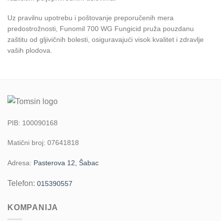
Uz pravilnu upotrebu i poštovanje preporučenih mera
predostrožnosti, Funomil 700 WG Fungicid pruža pouzdanu
zaštitu od gljivičnih bolesti, osiguravajući visok kvalitet i zdravlje
vaših plodova.
PIB: 100090168
Matični broj: 07641818
Adresa:
Pasterova 12, Šabac
Telefon:
015390557
KOMPANIJA