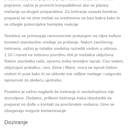
pripreme, važno je proveriti kompatibilnost ako se planira
mešanje sa drugim preparatima. Za tretiranje zasada breskve,
preparat se ne sme mešati sa sredstvima na bazi bakra kako bi
se izbegle potencijalne hemijske reakcije.
Sredstvo se primenjuje ravnomernim prskanjem na ciljne kulture
koristeći standardne uređaje za prskanje. Nakon završenog
tretmana, važno je ostatke sredstva razrediti vodom u odnosu
1:10 i naneti na tretiranu površinu dok je mešalica uključena.
Nakon završetka rada, opremu treba temeljno isprati. Ceo sistem,
uključujući prskalicu, cevi, dizne i filtere, mora se isprati čistom
vodom tri puta kako bi se uklonile sve vidljive naslage i osigurala
ispravnost za sledeću upotrebu.
Posebno je važno naglasiti da tretiranje iz vazduhoplova nije
dozvoljeno. Dodatno, prilikom tretiranja treba obezbediti da
preparat ne dođe u kontakt sa površinskim vodama, čime se
izbegavaju moguće kontaminacije.
Doziranje