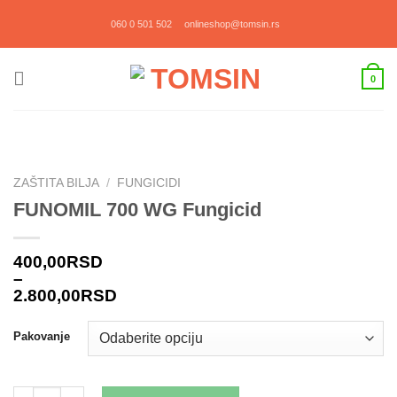
Прескочи
060 0 501 502
onlineshop@tomsin.rs
на
садржај
0
ZAŠTITA BILJA
/
FUNGICIDI
FUNOMIL 700 WG Fungicid
400,00
RSD
–
2.800,00
RSD
Pakovanje
FUNOMIL 700 WG Fungicid količina