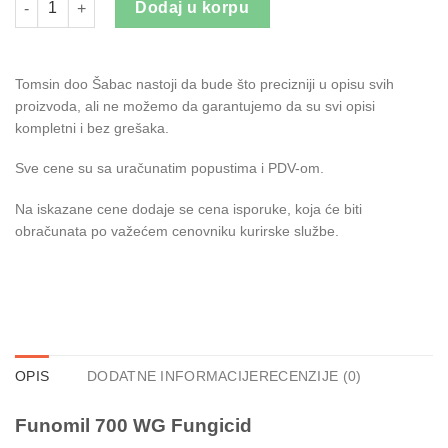
Dodaj u korpu
Tomsin doo Šabac nastoji da bude što precizniji u opisu svih
proizvoda, ali ne možemo da garantujemo da su svi opisi
kompletni i bez grešaka.
Sve cene su sa uračunatim popustima i PDV-om.
Na iskazane cene dodaje se cena isporuke, koja će biti
obračunata po važećem cenovniku kurirske službe.
OPIS
DODATNE INFORMACIJE
RECENZIJE (0)
Funomil 700 WG Fungicid