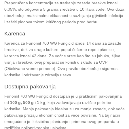
Preporučena koncentracija za tretiranje zasada breskve iznosi
0,05%, što odgovara 5 grama sredstva u 10 litara vode. Ova doza
obezbeđuje maksimalnu efikasnost u suzbijanju gljivičnih infekcija
i zaštiti plodova tokom kritičnog perioda pred berbu.
Karenca
Karenca za Funomil 700 WG Fungicid iznosi 14 dana za zasade
breskve, dok za druge kulture, poput šećerne repe i pšenice,
karenca iznosi 42 dana. Za voćne vrste kao što su jabuka, šljiva,
višnja i breskva, ovaj preparat se koristi u skladu sa OVP
(Očekivano vreme primene). Ovo pravilo obezbeđuje sigurnost
korisnika i održavanje zdravlja useva.
Dostupna pakovanja
Funomil 700 WG Fungicid dostupan je u praktičnim pakovanjima
od
100 g, 500 g
i
1 kg
, koja zadovoljavaju različite potrebe
korisnika. Manja pakovanja idealna su za manje zasade, dok veća
pakovanja pružaju ekonomičnost za veće površine. Na taj način
omogućeno je fleksibilno planiranje i primena ovog preparata u
različitim poljoprivrednim uslovima.