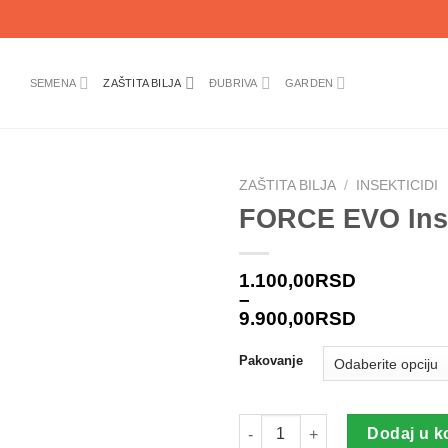
SEMENA
ZAŠTITA BILJA
ĐUBRIVA
GARDEN
ZAŠTITA BILJA
/
INSEKTICIDI
FORCE EVO Inse
1.100,00
RSD
–
9.900,00
RSD
Pakovanje
FORCE EVO Insekticid količin
Dodaj u k