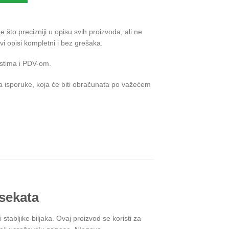
što precizniji u opisu svih proizvoda, ali ne
 opisi kompletni i bez grešaka.
stima i PDV-om.
 isporuke, koja će biti obračunata po važećem
nsekata
tabljike biljaka. Ovaj proizvod se koristi za