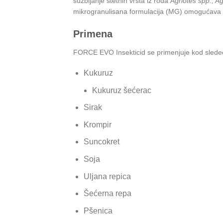
suzbijanje štetnih vrsta iz roda
Agriotes spp., Ag
mikrogranulisana formulacija (MG) omogućava po
Primena
FORCE EVO Insekticid se primenjuje kod slede
Kukuruz
Kukuruz šećerac
Sirak
Krompir
Suncokret
Soja
Uljana repica
Šećerna repa
Pšenica