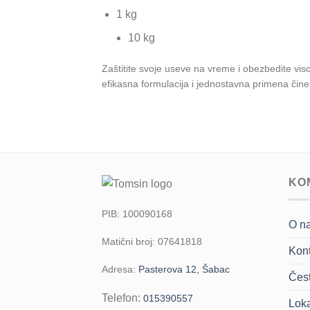
1 kg
10 kg
Zaštitite svoje useve na vreme i obezbedite vi
efikasna formulacija i jednostavna primena čin
KO
PIB: 100090168
O n
Matični broj: 07641818
Kont
Adresa:
Pasterova 12, Šabac
Čest
Telefon:
015390557
Loka