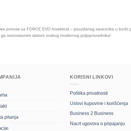
soke prinose uz FORCE EVO Insekticid – pouzdanog saveznika u borbi pro
e ga neizostavnim alatom svakog modernog poljoprivrednika!
MPANIJA
KORISNI LINKOVI
Politika privatnosti
ama
Uslovi kupovine i korišćenja
akt
Business 2 Business
a pitanja
Nacrt ugovora o pripajanju
cije