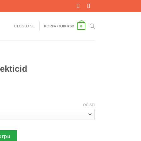
0
ULOGUJ SE
KORPA /
0,00
RSD
kticid
OČISTI
a
orpu