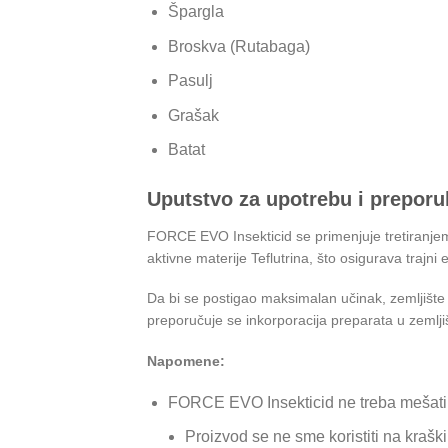
Špargla
Broskva (Rutabaga)
Pasulj
Grašak
Batat
Uputstvo za upotrebu i preporu
FORCE EVO Insekticid se primenjuje tretiranje
aktivne materije Teflutrina, što osigurava trajni e
Da bi se postigao maksimalan učinak, zemljište t
preporučuje se inkorporacija preparata u zemlj
Napomene:
FORCE EVO Insekticid ne treba mešati sa
Proizvod se ne sme koristiti na krašk