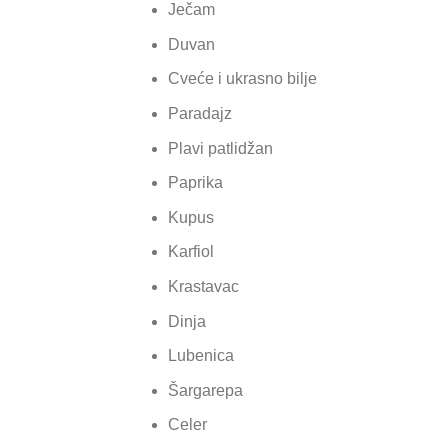
Ječam
Duvan
Cveće i ukrasno bilje
Paradajz
Plavi patlidžan
Paprika
Kupus
Karfiol
Krastavac
Dinja
Lubenica
Šargarepa
Celer