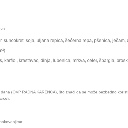
eva:
r, suncokret, soja, uljana repica, šećerna repa, pšenica, ječam,
m²)
, karfiol, krastavac, dinja, lubenica, mrkva, celer, špargla, bros
dana (OVP RADNA KARENCA), što znači da se može bezbedno koristiti 
rceli.
pakovanjima: