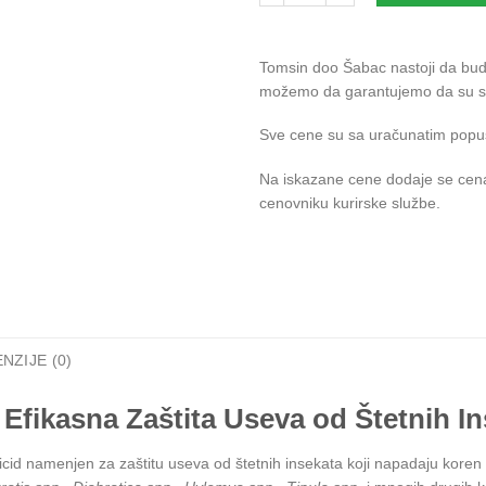
Tomsin doo Šabac nastoji da bude 
možemo da garantujemo da su svi
Sve cene su sa uračunatim popu
Na iskazane cene dodaje se cena
cenovniku kurirske službe.
NZIJE (0)
 E
fikasna Zaštita Useva od Štetnih I
cid namenjen za zaštitu useva od štetnih insekata koji napadaju koren i s