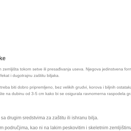
ke
m zemljišta tokom setve ili presađivanja useva. Njegova jedinstvena 
fekat i dugotrajnu zaštitu biljaka.
reba biti dobro pripremljeno, bez velikih grudvi, korova i biljnih ostat
ište na dubinu od 3-5 cm kako bi se osigurala ravnomerna raspodela gr
 drugim sredstvima za zaštitu ili ishranu bilja.
im područjima, kao ni na lakim peskovitim i skeletnim zemljištima