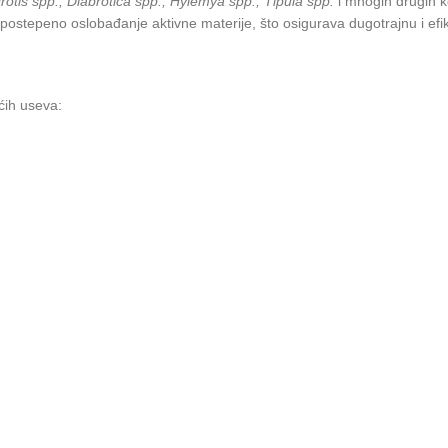
rotis spp., Diabrotica spp., Hylemya spp., Tipula spp.
i mnogih drugih k
stepeno oslobađanje aktivne materije, što osigurava dugotrajnu i efi
ćih useva: