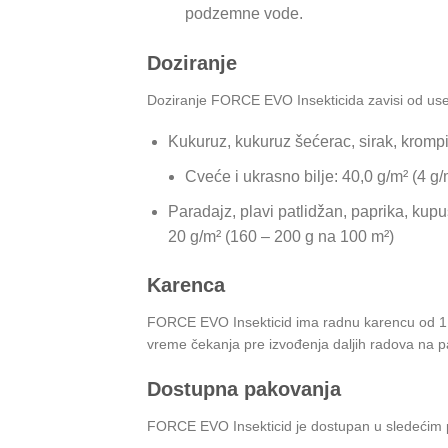
podzemne vode.
Doziranje
Doziranje FORCE EVO Insekticida zavisi od us
Kukuruz, kukuruz šećerac, sirak, krompi
Cveće i ukrasno bilje: 40,0 g/m² (4 g/
Paradajz, plavi patlidžan, paprika, kupus
20 g/m² (160 – 200 g na 100 m²)
Karenca
FORCE EVO Insekticid ima radnu karencu od 1 
vreme čekanja pre izvođenja daljih radova na pa
Dostupna pakovanja
FORCE EVO Insekticid je dostupan u sledećim 