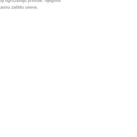
oji ugrožavaju prinose. Njegova
kasnu zaštitu useva.