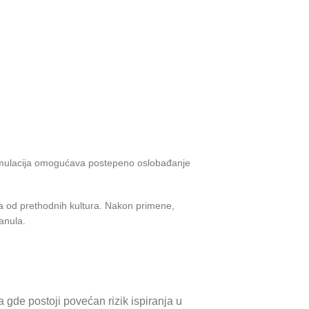
formulacija omogućava postepeno oslobađanje
aka od prethodnih kultura. Nakon primene,
anula.
 gde postoji povećan rizik ispiranja u