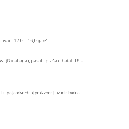
 duvan: 12,0 – 16,0 g/m²
kva (Rutabaga), pasulj, grašak, batat: 16 –
u poljoprivrednoj proizvodnji uz minimalno