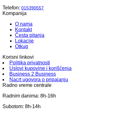
Telefon:
015390557
Kompanija
O nama
Kontakt
Česta pitanja
Lokacije
Otkup
Korisni linkovi
Politika privatnosti
Uslovi kupovine i korišćenja
Business 2 Business
Nacrt ugovora o pripajanju
Radno vreme centrale
Radnim danima: 8h-16h
Subotom: 8h-14h