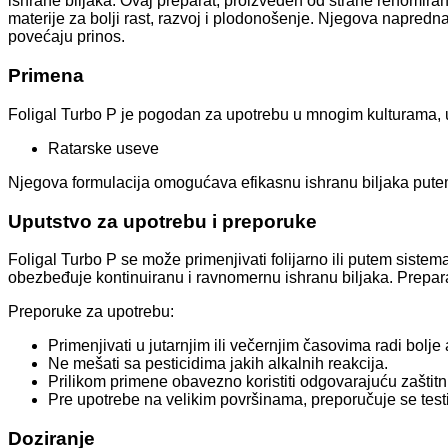
ishrane biljaka. Ovaj preparat, proizveden od strane renomir
materije za bolji rast, razvoj i plodonošenje. Njegova napredn
povećaju prinos.
Primena
Foligal Turbo P je pogodan za upotrebu u mnogim kulturama, u
Ratarske useve
Njegova formulacija omogućava efikasnu ishranu biljaka putem lis
Uputstvo za upotrebu i preporuke
Foligal Turbo P se može primenjivati folijarno ili putem sistema
obezbeđuje kontinuiranu i ravnomernu ishranu biljaka. Preparat
Preporuke za upotrebu:
Primenjivati u jutarnjim ili večernjim časovima radi bolje
Ne mešati sa pesticidima jakih alkalnih reakcija.
Prilikom primene obavezno koristiti odgovarajuću zaštit
Pre upotrebe na velikim površinama, preporučuje se testi
Doziranje