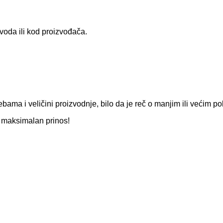
voda ili kod proizvođača.
ama i veličini proizvodnje, bilo da je reč o manjim ili većim p
i maksimalan prinos!