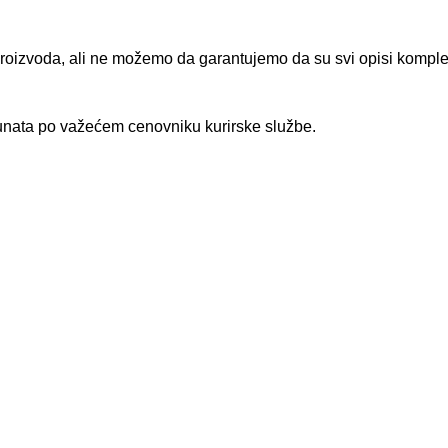
proizvoda, ali ne možemo da garantujemo da su svi opisi komplet
čunata po važećem cenovniku kurirske službe.