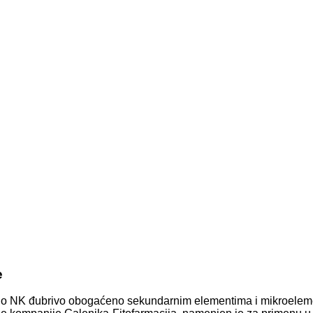
e
čno NK đubrivo obogaćeno sekundarnim elementima i mikroelemen