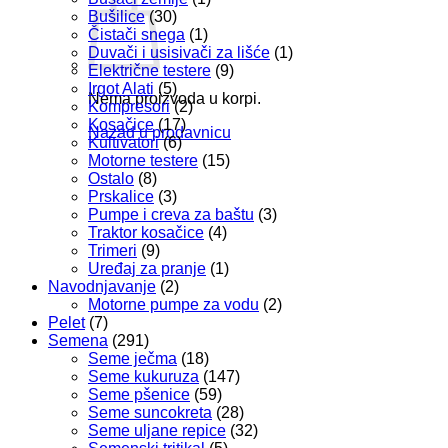
Bušilice
(30)
Čistači snega
(1)
Duvači i usisivači za lišće
(1)
Električne testere
(9)
Irgot Alati
(5)
Nema proizvoda u korpi.
Kompresori
(2)
Kosačice
(17)
Nazad u prodavnicu
Kultivatori
(6)
Motorne testere
(15)
Ostalo
(8)
Prskalice
(3)
Pumpe i creva za baštu
(3)
Traktor kosačice
(4)
Trimeri
(9)
Uređaj za pranje
(1)
Navodnjavanje
(2)
Motorne pumpe za vodu
(2)
Pelet
(7)
Semena
(291)
Seme ječma
(18)
Seme kukuruza
(147)
Seme pšenice
(59)
Seme suncokreta
(28)
Seme uljane repice
(32)