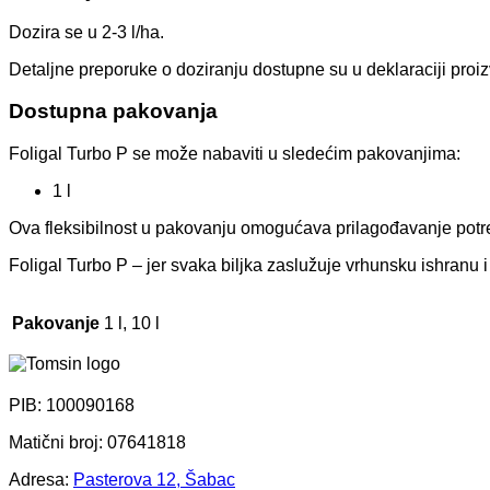
Dozira se u 2-3 l/ha.
Detaljne preporuke o doziranju dostupne su u deklaraciji proiz
Dostupna pakovanja
Foligal Turbo P se može nabaviti u sledećim pakovanjima:
1 l
Ova fleksibilnost u pakovanju omogućava prilagođavanje potreb
Foligal Turbo P – jer svaka biljka zaslužuje vrhunsku ishranu 
Pakovanje
1 l, 10 l
PIB: 100090168
Matični broj: 07641818
Adresa:
Pasterova 12, Šabac