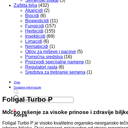
Semenski tritikal
(5)
Zaštita bilja
(432)
Akaricidi
(2)
Biocidi
(6)
Biopesticidi
(11)
Fungicidi
(157)
Herbicidi
(155)
Insekticidi
(69)
Limacidi
(6)
Nematocidi
(1)
Otrov za miševe i pacove
(5)
Pomoćna sredstva
(16)
Proizvodi specijalne namene
(1)
Regulatori rasta
(6)
Sredstva za tretiranje semena
(1)
Opis
Dodatne informacije
Products
Foligal Turbo P
search
0
Moćno rešenje za visoke prinose i zdravije biljk
Korpa
Foligal Turbo P je visoko kvalitetno organsko-neorgansko te