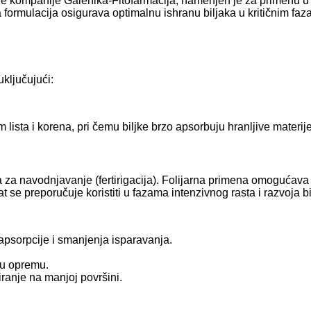
ane kompanije Galenika-Fitofarmacija, namenjen je za primenu u
a formulacija osigurava optimalnu ishranu biljaka u kritičnim f
ključujući:
ta i korena, pri čemu biljke brzo apsorbuju hranljive materije i 
 za navodnjavanje (fertirigacija). Folijarna primena omogućava br
 se preporučuje koristiti u fazama intenzivnog rasta i razvoja b
 apsorpcije i smanjenja isparavanja.
nu opremu.
ranje na manjoj površini.