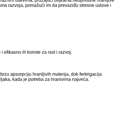
 raznim usevima, pružajući biljkama neophodne hranljive
azama razvoja, pomažući im da prevaziđu stresne uslove i
efikasno ih koriste za rast i razvoj.
zu apsorpciju hranljivih materija, dok fertirigacija
iljaka, kada je potreba za hranivima najveća.