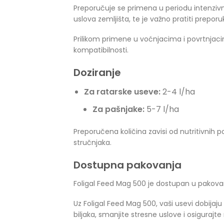
Preporučuje se primena u periodu intenziv
uslova zemljišta, te je važno pratiti prepor
Prilikom primene u voćnjacima i povrtnjacima
kompatibilnosti.
Doziranje
Za ratarske useve:
2-4 l/ha
Za pašnjake:
5-7 l/ha
Preporučena količina zavisi od nutritivnih p
stručnjaka.
Dostupna pakovanja
Foligal Feed Mag 500 je dostupan u pakova
Uz Foligal Feed Mag 500, vaši usevi dobijaju
biljaka, smanjite stresne uslove i osigurajt