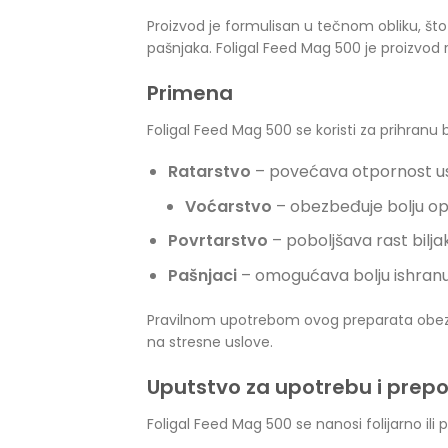
Proizvod je formulisan u tečnom obliku, što
pašnjaka. Foligal Feed Mag 500 je proizvod 
Primena
Foligal Feed Mag 500 se koristi za prihranu 
Ratarstvo
– povećava otpornost use
Voćarstvo
– obezbeđuje bolju opl
Povrtarstvo
– poboljšava rast biljak
Pašnjaci
– omogućava bolju ishranu 
Pravilnom upotrebom ovog preparata obezbe
na stresne uslove.
Uputstvo za upotrebu i prep
Foligal Feed Mag 500 se nanosi folijarno i