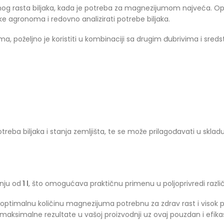
nog rasta biljaka, kada je potreba za magnezijumom najveća. Opt
uke agronoma i redovno analizirati potrebe biljaka.
, poželjno je koristiti u kombinaciji sa drugim đubrivima i sredst
otreba biljaka i stanja zemljišta, te se može prilagođavati u skl
nju od
1 l
, što omogućava praktičnu primenu u poljoprivredi različ
 optimalnu količinu magnezijuma potrebnu za zdrav rast i visok pr
e maksimalne rezultate u vašoj proizvodnji uz ovaj pouzdan i efik