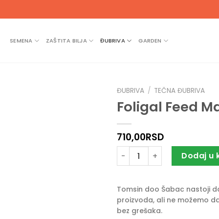
SEMENA
ZAŠTITA BILJA
ĐUBRIVA
GARDEN
ĐUBRIVA
/
TEČNA ĐUBRIVA
Foligal Feed M
710,00
RSD
Foligal Feed Mag 500 količi
Dodaj u 
Tomsin doo Šabac nastoji da 
proizvoda, ali ne možemo da
bez grešaka.