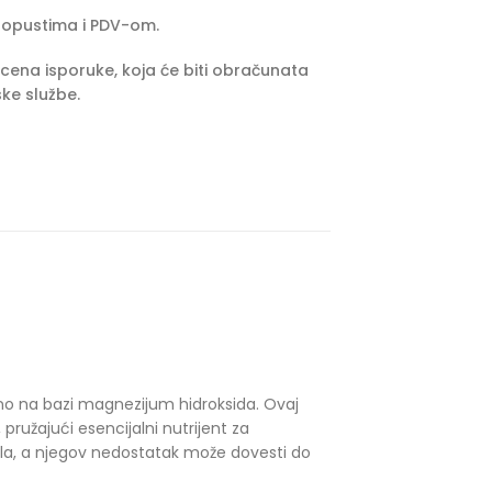
popustima i PDV-om.
cena isporuke, koja će biti obračunata
ke službe.
no na bazi magnezijum hidroksida. Ovaj
ružajući esencijalni nutrijent za
fila, a njegov nedostatak može dovesti do