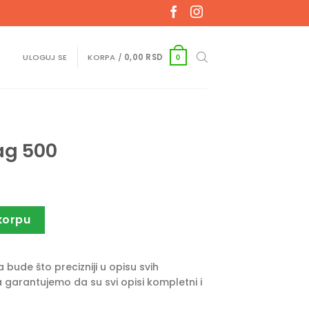
ULOGUJ SE
KORPA /
0,00
RSD
0
ag 500
na
korpu
bude što precizniji u opisu svih
 garantujemo da su svi opisi kompletni i