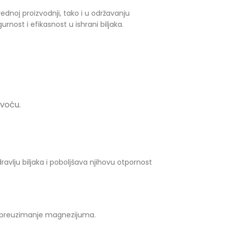
dnoj proizvodnji, tako i u održavanju
nost i efikasnost u ishrani biljaka.
 voću.
lju biljaka i poboljšava njihovu otpornost
no preuzimanje magnezijuma.