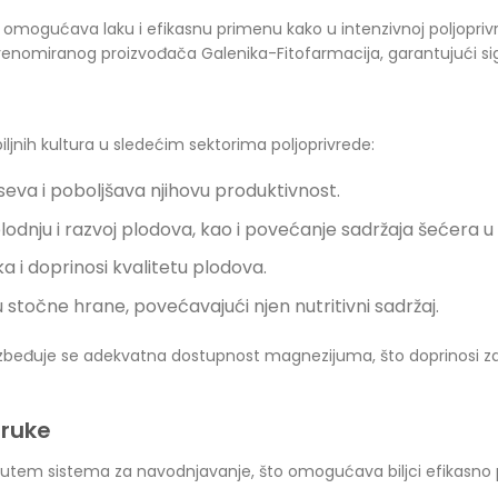
 omogućava laku i efikasnu primenu kako u intenzivnoj poljoprivre
renomiranog proizvođača Galenika-Fitofarmacija, garantujući sigur
biljnih kultura u sledećim sektorima poljoprivrede:
va i poboljšava njihovu produktivnost.
odnju i razvoj plodova, kao i povećanje sadržaja šećera u
a i doprinosi kvalitetu plodova.
stočne hrane, povećavajući njen nutritivni sadržaj.
đuje se adekvatna dostupnost magnezijuma, što doprinosi zdrav
oruke
li putem sistema za navodnjavanje, što omogućava biljci efikas