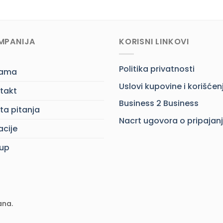
MPANIJA
KORISNI LINKOVI
Politika privatnosti
nama
Uslovi kupovine i korišćen
takt
Business 2 Business
ta pitanja
Nacrt ugovora o pripajan
acije
up
ana.