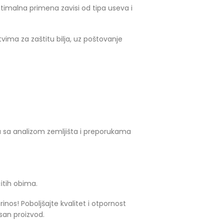
imalna primena zavisi od tipa useva i
vima za zaštitu bilja, uz poštovanje
adu sa analizom zemljišta i preporukama
itih obima.
inos! Poboljšajte kvalitet i otpornost
asan proizvod.