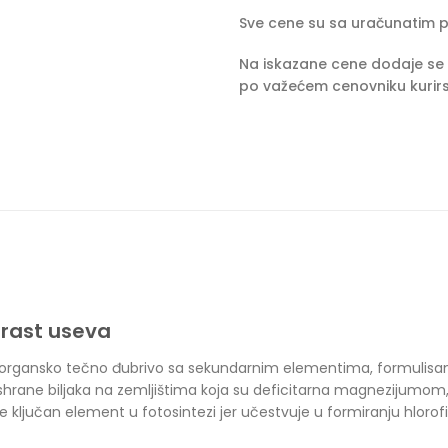
Sve cene su sa uračunatim 
Na iskazane cene dodaje se 
po važećem cenovniku kurirs
 rast useva
neorgansko tečno đubrivo sa sekundarnim elementima, formulisa
hrane biljaka na zemljištima koja su deficitarna magnezijumom, p
e ključan element u fotosintezi jer učestvuje u formiranju hloro