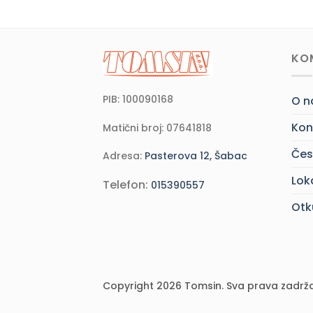
KO
PIB: 100090168
O 
Kon
Matični broj: 07641818
Čes
Adresa:
Pasterova 12, Šabac
Lok
Telefon:
015390557
Otk
Copyright 2026 Tomsin. Sva prava zadrž