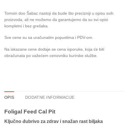
Tomsin doo Šabac nastoji da bude što precizniji u opisu svih
proizvoda, ali ne možemo da garantujemo da su svi opisi
kompletni i bez grešaka.
Sve cene su sa uračunatim popustima i PDV-om.
Na iskazane cene dodaje se cena isporuke, koja će biti
obračunata po važećem cenovniku kurirske službe.
OPIS
DODATNE INFORMACIJE
Foligal Feed Cal Pit
Ključno đubrivo za zdrav i snažan rast biljaka