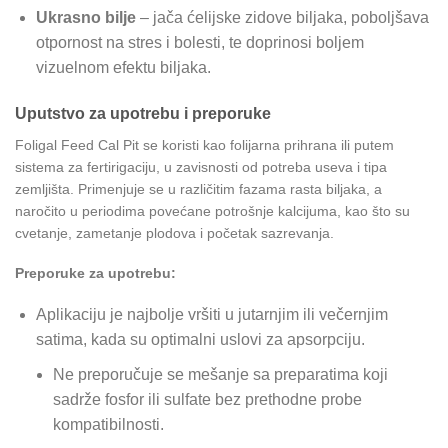
Ukrasno bilje
– jača ćelijske zidove biljaka, poboljšava
otpornost na stres i bolesti, te doprinosi boljem
vizuelnom efektu biljaka.
Uputstvo za upotrebu i preporuke
Foligal Feed Cal Pit se koristi kao folijarna prihrana ili putem
sistema za fertirigaciju, u zavisnosti od potreba useva i tipa
zemljišta. Primenjuje se u različitim fazama rasta biljaka, a
naročito u periodima povećane potrošnje kalcijuma, kao što su
cvetanje, zametanje plodova i početak sazrevanja.
Preporuke za upotrebu:
Aplikaciju je najbolje vršiti u jutarnjim ili večernjim
satima, kada su optimalni uslovi za apsorpciju.
Ne preporučuje se mešanje sa preparatima koji
sadrže fosfor ili sulfate bez prethodne probe
kompatibilnosti.