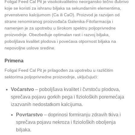
Foligal Feed Cal Pit je visokokvalitetno neorgansko tečno đubrivo
koje se koristi za ishranu biljaka sa sekundarnim elementima,
prvenstveno kalcijumom (Ca ili CaO). Proizvod je razvijen od
strane renomiranog proizvođača Galenika-Fitofarmacija i
namenjen je za upotrebu u širokom spektru poljoprivredne
proizvodnje. Obezbeđuje optimalan rast i razvoj biljaka,
poboljšava kvalitet plodova i povećava otpornost biljaka na
nepovoljne uslove sredine.
Primena
Foligal Feed Cal Pit je prilagođen za upotrebu u različitim
sektorima poljoprivredne proizvodnje, uključujući:
Voćarstvo
– poboljšava kvalitet i čvrstoću plodova,
sprečava pojavu gorkih pega i fizioloških poremećaja
izazvanih nedostatkom kalcijuma.
Povrtarstvo
– doprinosi formiranju zdravih tkiva i
sprečava pojavu nekroza i fizioloških oboljenja
biljaka.