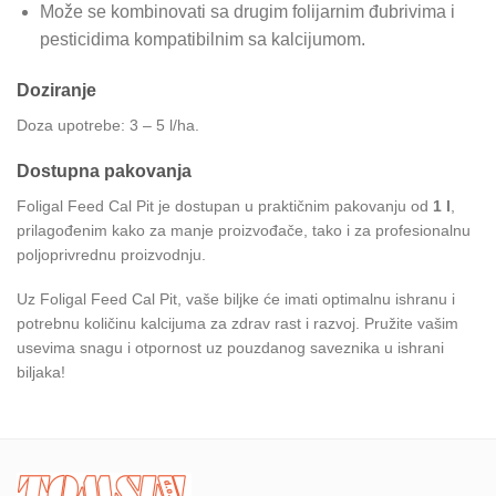
Može se kombinovati sa drugim folijarnim đubrivima i
pesticidima kompatibilnim sa kalcijumom.
Doziranje
Doza upotrebe: 3 – 5 l/ha.
Dostupna pakovanja
Foligal Feed Cal Pit je dostupan u praktičnim pakovanju od
1 l
,
prilagođenim kako za manje proizvođače, tako i za profesionalnu
poljoprivrednu proizvodnju.
Uz Foligal Feed Cal Pit, vaše biljke će imati optimalnu ishranu i
potrebnu količinu kalcijuma za zdrav rast i razvoj. Pružite vašim
usevima snagu i otpornost uz pouzdanog saveznika u ishrani
biljaka!